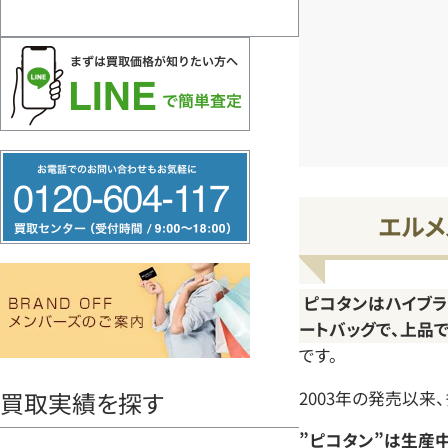
フ
リ
エルメ
ー
ダ
イ
ピコタンはハイブラ
ヤ
ートバッグで、上品
ル
です。
0120604117
買取実績を探す
2003年の発売以来
”ピコタン”は生産