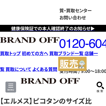
質・買取センター
お問い合わせ
健康保険証での本人確認終了のお知らせ▶
フ
リ
ー
ダ
買取トップ
初めての方へ
買取ブランド一覧
店舗一
イ
販
ヤ
売
覧
買取について
よくある質問
受付時間 / 9:00～18:0
ル
サ
0120604117
イ
ト
【エルメス】ピコタンのサイズ比