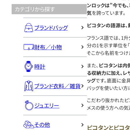
ンロックは”今でも
カテゴリから探す
気
を誇っています。
ピコタンの語源は、
ブランドバッグ
フランス語では、1
分の1を示す単位を「ピ
財布／小物
そこから名前をつけ
また、
ピコタンは内
時計
る収納力に加え、レ
ッグ
です。底面に金
ブランド衣料／雑貨
バッグを使いたい方
こだわり抜かれたピ
ジュエリー
メスの使う方への気
その他
ピコタンとピコ