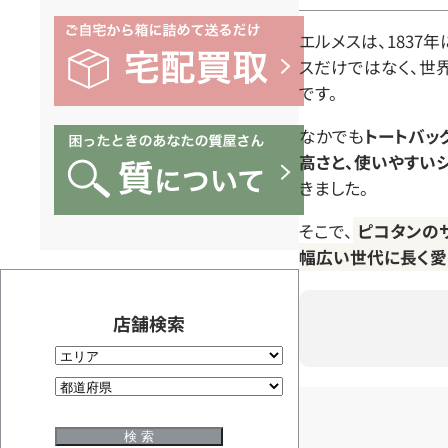
エルメスは、1837
スだけではなく、世
です。
なかでも
トートバッ
高さと、使いやすい
きました。
そこで、
ピコタンの
幅広い世代に長く愛
店舗検索