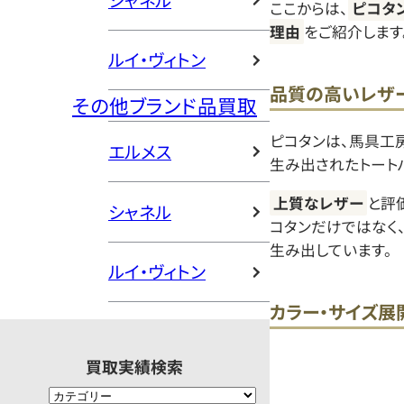
シャネル
ここからは、
ピコタ
理由
をご紹介します
ルイ・ヴィトン
品質の高いレザ
その他ブランド品買取
ピコタンは、馬具工
エルメス
生み出されたトート
上質なレザー
と評
シャネル
コタンだけではなく
生み出しています。
ルイ・ヴィトン
カラー・サイズ展
買取実績検索