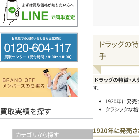
フ
ドラッグの特
リ
手
ー
ダ
イ
ドラッグの特徴・人
ヤ
す。
ル
1920年に発
0120604117
クラシックな
買取実績を探す
1920年に発売
カテゴリから探す