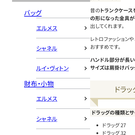
昔の
トランクケース
バッグ
の形になった金具が
出してくれます。
エルメス
レトロファッション
おすすめです。
シャネル
ハンドル部分が長い
サイズは肩掛けバッ
ルイ・ヴィトン
財布・小物
ドラッ
エルメス
ドラッグの種類とサ
シャネル
ドラッグ 27
ドラッグ 32