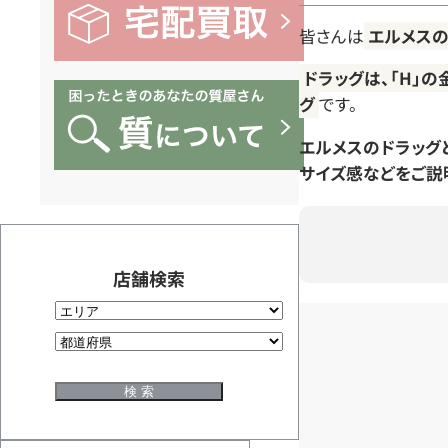
皆さんは
エルメスの
ドラッグは、「H」
グ
です。
エルメスのドラッグ
サイズ感などをご説
店舗検索