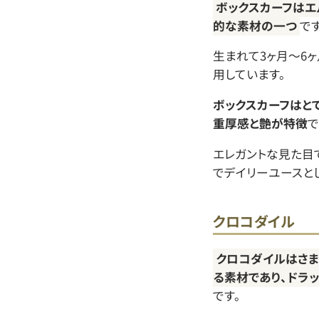
ボックスカーフはエ
的な素材の一つ
です
生まれて3ヶ月～6
用しています。
ボックスカーフはと
重厚感と艶が特徴
で
エレガントな見た目
でデイリーユースと
クロコダイル
クロコダイルはさ
る素材であり、ドラ
です。