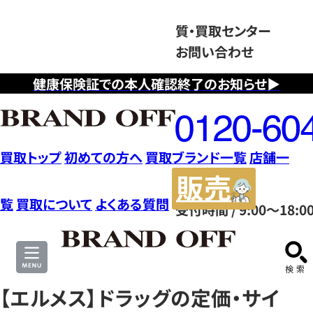
質・買取センター
お問い合わせ
健康保険証での本人確認終了のお知らせ▶
フ
リ
ー
ダ
買取トップ
初めての方へ
買取ブランド一覧
店舗一
イ
販
ヤ
売
覧
買取について
よくある質問
受付時間 / 9:00～18:0
ル
サ
0120604117
イ
ト
【エルメス】ドラッグの定価・サイ