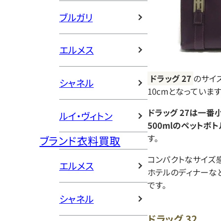
ブルガリ
エルメス
ドラッグ 27
のサイズ
シャネル
10cmとなっています
ドラッグ 27は一番
ルイ・ヴィトン
500mlのペット
す。
ブランド衣料買取
コンパクトなサイズ
エルメス
ホテルのディナーな
です。
シャネル
ドラッグ 32