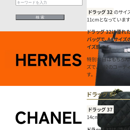
ドラッグ 32
のサイズ
11cmとなっています
ドラッグ 32は優
バッグで、A4サイ
イズ感
です。
特別な日はもちろん
ズで、普段のコーデ
す。
ドラッグ 37
ドラッグ 37
のサイズ
14cmとなっています
ドラッグ 37は、さ