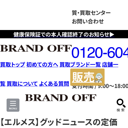
質・買取センター
お問い合わせ
健康保険証での本人確認終了のお知らせ▶
フ
リ
ー
ダ
買取トップ
初めての方へ
買取ブランド一覧
店舗一
イ
販
ヤ
売
覧
買取について
よくある質問
受付時間 / 9:00～18:0
ル
サ
0120604117
イ
ト
【エルメス】グッドニュースの定価