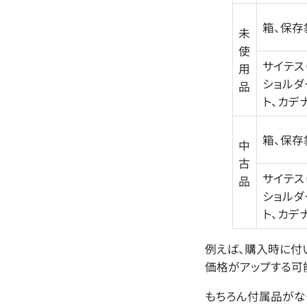
箱、保存
未
使
サイテス
用
ショルダ
品
ト、カデ
箱、保存
中
古
サイテス
品
ショルダ
ト、カデ
例えば、購入時に付
価格がアップする可
もちろん付属品がな