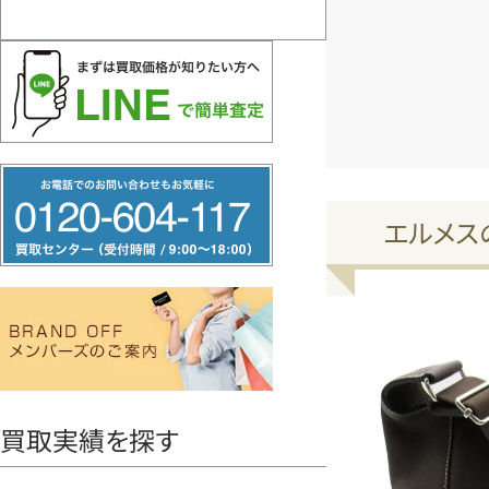
フ
リ
エルメス
ー
ダ
イ
ヤ
ル
0120604117
買取実績を探す