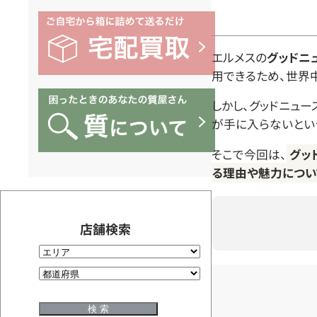
エルメスの
グッドニ
用できるため、世界
しかし、グッドニュ
が手に入らないとい
そこで今回は、
グッ
る理由や魅力につい
店舗検索