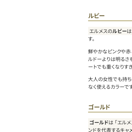
ルビー
エルメスの
ルビー
は
す。
鮮やかなピンクや赤
ルドーよりは明るさ
ートでも重くなりすぎ
大人の女性でも持ち
なく使えるカラーです
ゴールド
ゴールド
は 「エル
ンドを代表するキャ