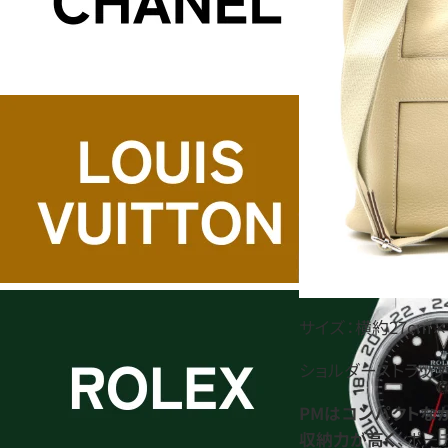
サイズ：横約27cm×
ショルダーストラップ：
PMはコンパクトな
収納力が高く
、ポー