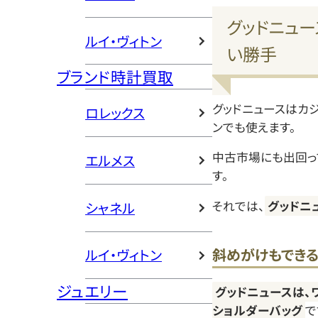
グッドニュー
ルイ・ヴィトン
い勝手
ブランド時計買取
グッドニュースはカ
ロレックス
ンでも使えます。
中古市場にも出回っ
エルメス
す。
それでは、
グッドニ
シャネル
斜めがけもできる
ルイ・ヴィトン
ジュエリー
グッドニュースは、
ショルダーバッグ
で