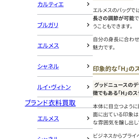
カルティエ
エルメスのバッグでは
長さの調節が可能
で
ブルガリ
うこともできます。
自分の身長に合わせ
エルメス
魅力です。
シャネル
印象的な「H」の
グッドニュースのデ
ルイ・ヴィトン
徴でもある「H」のス
ブランド衣料買取
本体に目立つように
面に出ている印象は
エルメス
な雰囲気を醸し出し
ビジネスからプライ