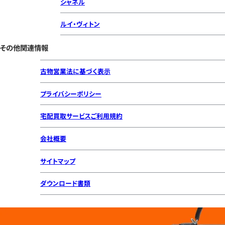
シャネル
ルイ・ヴィトン
その他関連情報
古物営業法に基づく表示
プライバシーポリシー
宅配買取サービスご利用規約
会社概要
サイトマップ
ダウンロード書類