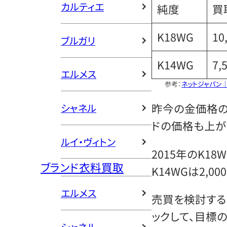
カルティエ
純度
買
K18WG
10
ブルガリ
K14WG
7,
エルメス
参考：
ネットジャパン
昨今の金価格の
シャネル
ドの価格も上が
ルイ・ヴィトン
2015年のK18
ブランド衣料買取
K14WGは2,
エルメス
売買を検討する
ックして、目標