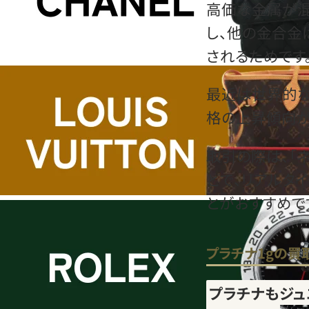
高価な金属が混
し、他の金合金
されるためです
最近は世界的な
格の上昇傾向が
取引の際は、「
どで、リアルタ
とがおすすめで
プラチナ1gの買
プラチナもジュ