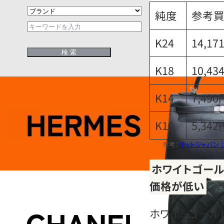
純度
参考買
K24
14,17
K18
10,43
K14
7,490
K10
5,342
参考：
ネットジャパン
ホワイトゴール
価格が低い
こ
ホワイトゴール