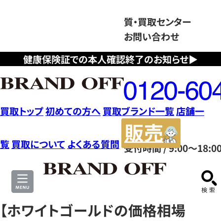
質・買取センター
お問い合わせ
健康保険証での本人確認終了のお知らせ▶
フ
リ
ー
ダ
買取トップ
初めての方へ
買取ブランド一覧
店舗一
イ
販
ヤ
売
覧
買取について
よくある質問
受付時間 / 9:00～18:0
ル
サ
0120604117
イ
ト
【ホワイトゴールドの価格相場