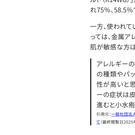
れ75％、58.5％
一方、使われて
っては、金属ア
肌が敏感な方は
アレルギーの
の種類やパッ
性が高いと思
ーの症状は皮
進むと小水疱
引用元：
一般社団法
て
（最終閲覧日2025