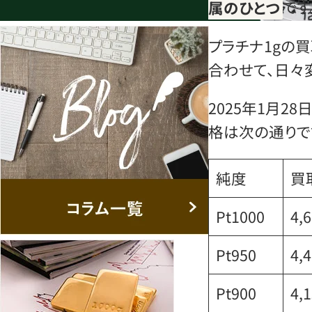
属のひとつ
です
プラチナ1gの
合わせて、日々
2025年1月2
格は次の通りで
純度
買
Pt1000
4,
Pt950
4,
Pt900
4,