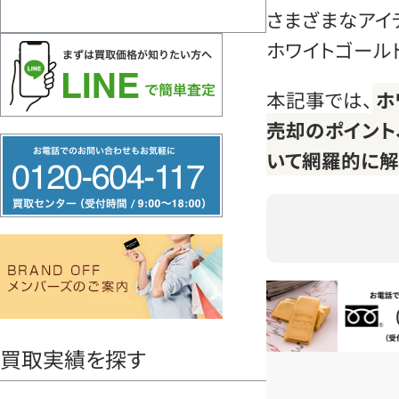
さまざまなアイ
ホワイトゴール
本記事では、
ホ
売却のポイント
フ
いて網羅的に解
リ
ー
ダ
イ
ヤ
ル
お電話問い合
0120604117
買取実績を探す