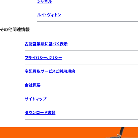
シャネル
ルイ・ヴィトン
その他関連情報
古物営業法に基づく表示
プライバシーポリシー
宅配買取サービスご利用規約
会社概要
サイトマップ
ダウンロード書類