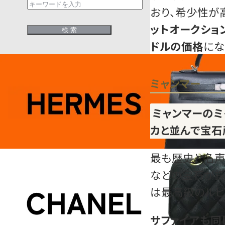
おり、希少性が
ットオークション
ドルの価格
にな
ミャンマー
ミャンマーのミ
カと並んで宝石
最も歴史と名声
などの宝石が採
は最高級のルビ
サファイアも同