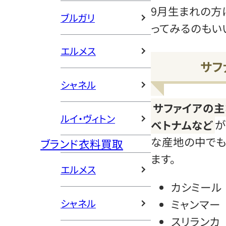
9月生まれの方
ブルガリ
ってみるのもい
エルメス
サフ
シャネル
サファイアの主
ルイ・ヴィトン
ベトナムなど
が
な産地の中でも
ブランド衣料買取
ます。
エルメス
カシミール
ミャンマー
シャネル
スリランカ