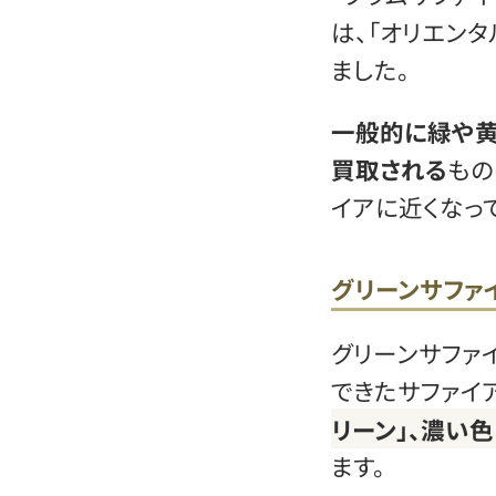
は、「オリエン
ました。
一般的に緑や黄
買取される
もの
イアに近くなっ
グリーンサファ
グリーンサファ
できたサファイ
リーン」、濃い色
ます。