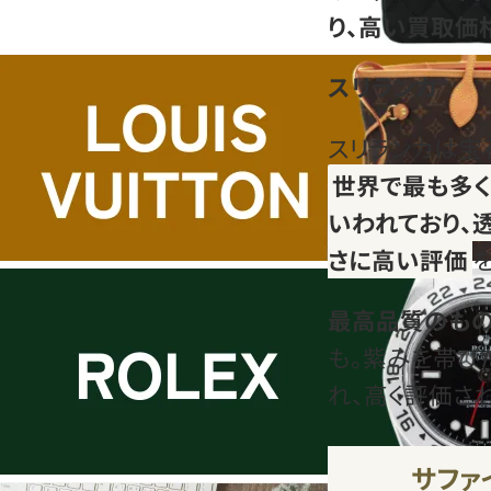
り、高い買取価
スリランカ
スリランカは宝
世界で最も多く
いわれており、
さに高い評価
最高品質のもの
も。紫みを帯び
れ、高く評価さ
サファ