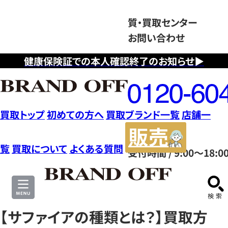
質・買取センター
お問い合わせ
健康保険証での本人確認終了のお知らせ▶
フ
リ
ー
ダ
買取トップ
初めての方へ
買取ブランド一覧
店舗一
イ
販
ヤ
売
覧
買取について
よくある質問
受付時間 / 9:00～18:0
ル
サ
0120604117
イ
ト
【サファイアの種類とは？】買取方