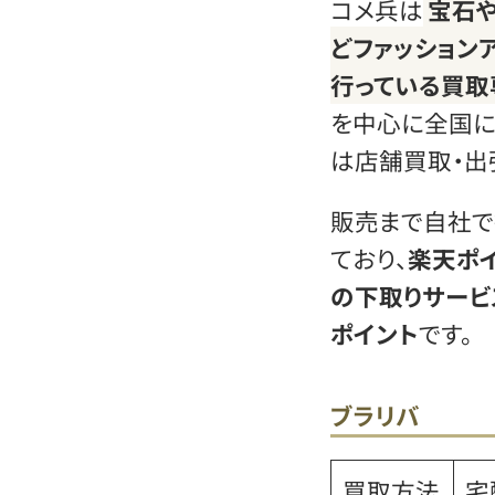
コメ兵は
宝石
どファッション
行っている買取
を中心に全国に
は店舗買取・出
販売まで自社で
ており、
楽天ポ
の下取りサービ
ポイント
です。
ブラリバ
買取方法
宅