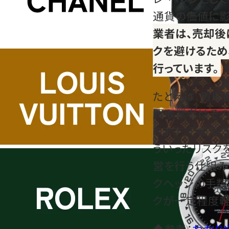
通貨の価値に影
業者は、売却後
クを避けるため
行っています。
たとえば、買取
買取業者はその
ります。そのた
ういったリスク
営を行う仕組み
クヘッジの手数
クが一定程度軽
◆参考：
わかり