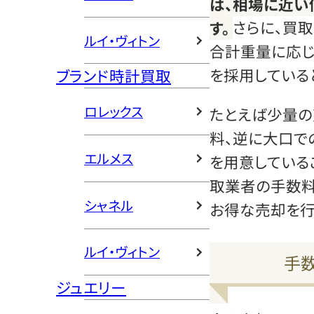
は、相場に近い
す。
さらに、買
ルイ・ヴィトン
合計重量に応
を採用している
ブランド時計買取
ロレックス
たとえば少量の
料、逆に大口で
エルメス
を用意している
取業者の手数料
シャネル
お得な売却を行
ルイ・ヴィトン
手
ジュエリー