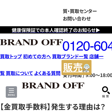
質・買取センター
お問い合わせ
健康保険証での本人確認終了のお知らせ▶
フ
リ
ー
ダ
買取トップ
初めての方へ
買取ブランド一覧
店舗一
イ
販
ヤ
売
覧
買取について
よくある質問
受付時間 / 9:00～18:0
ル
サ
0120604117
イ
ト
【金買取手数料】発生する理由は？