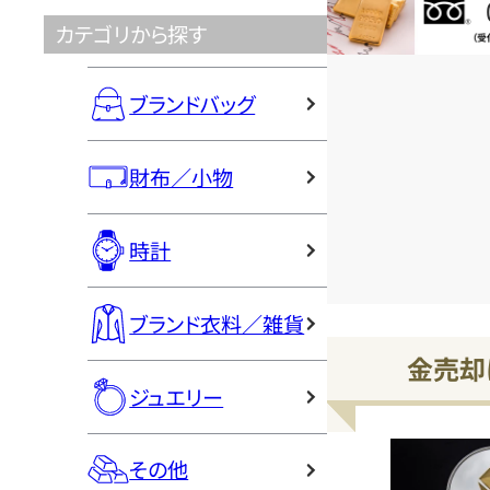
お電話問い合
カテゴリから探す
ブランドバッグ
財布／小物
時計
ブランド衣料／雑貨
金売却
ジュエリー
その他