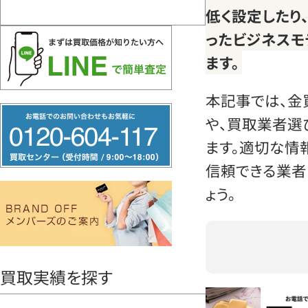
低く設定したり
ったビジネスモ
ます。
本記事では、金
フ
や、買取業者選
リ
ます。適切な情
ー
信頼できる業者
ダ
ょう。
イ
ヤ
ル
0120604117
買取実績を探す