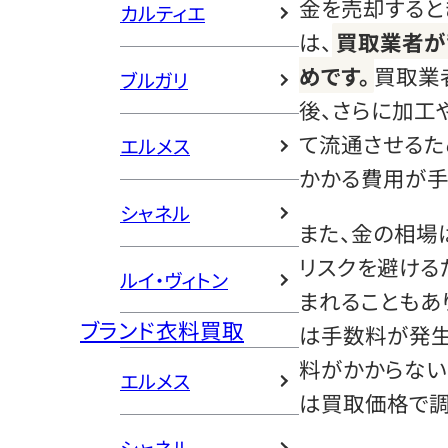
金を売却すると
カルティエ
は、
買取業者が
めです。
買取業
ブルガリ
後、さらに加工
て流通させるた
エルメス
かかる費用が手
シャネル
また、金の相場
リスクを避ける
ルイ・ヴィトン
まれることもあ
ブランド衣料買取
は手数料が発生
料がかからない
エルメス
は買取価格で調