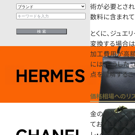
術が必要とされ
数料に含まれて
とくに、ジュエ
変換する場合は
加工費用が高額
には、こうした
点を理解するこ
価格相場へのリ
金の価格は、国
ており日々変動
レ・ヘッジとし