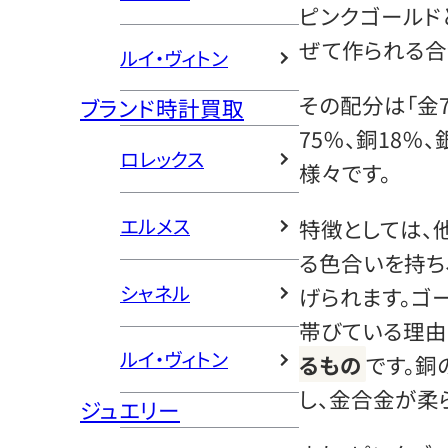
ピンクゴールド
ぜて作られる合
ルイ・ヴィトン
その配分は「金75
ブランド時計買取
75％、銅18％
ロレックス
様々です。
エルメス
特徴としては、
る色合いを持ち
シャネル
げられます。ゴ
帯びている理由
ルイ・ヴィトン
るもの
です。
し、金合金が柔
ジュエリー