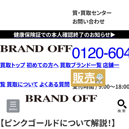
質・買取センター
お問い合わせ
健康保険証での本人確認終了のお知らせ▶
フ
リ
ー
ダ
買取トップ
初めての方へ
買取ブランド一覧
店舗一
イ
販
ヤ
売
覧
買取について
よくある質問
受付時間 / 9:00～18:0
ル
サ
0120604117
イ
ト
【ピンクゴールドについて解説！】