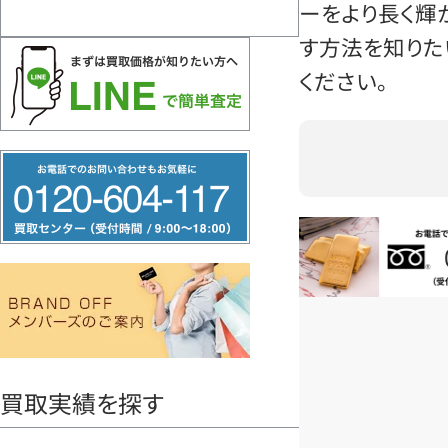
ーをより長く輝
す方法を知りた
ください。
フ
リ
ー
お電話問い合
ダ
イ
ヤ
ル
0120604117
買取実績を探す