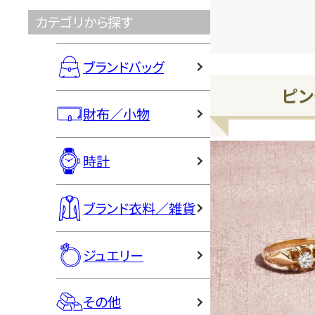
カテゴリから探す
ブランドバッグ
ピン
財布／小物
時計
ブランド衣料／雑貨
ジュエリー
その他