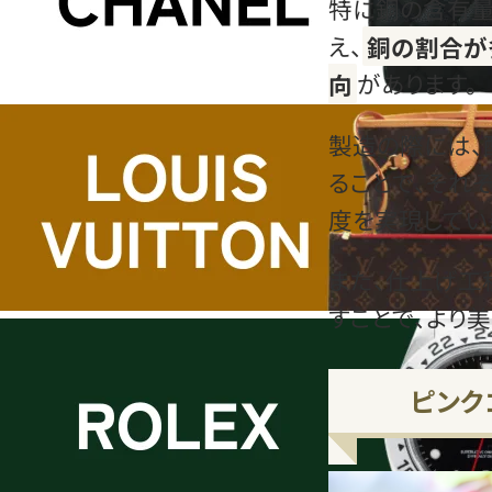
特に銅の含有
え、
銅の割合が
向
があります。
製造の際には、
ることで、それ
度を実現してい
また、仕上げ工
すことで、より
ピンク