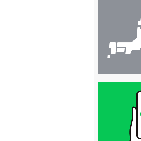
店
舗
検
索
買
取
価
格
は
LINE