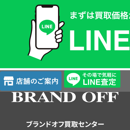
買
取
価
格
は
LINE
簡
単
査
店
定
舗
の
ご
案
内
ブランドオフ買取センター