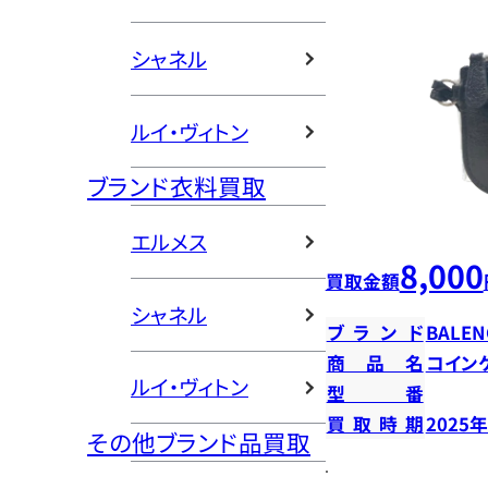
シャネル
ルイ・ヴィトン
ブランド衣料買取
エルメス
8,000
買取金額
シャネル
ブランド
BALEN
商品名
コイン
ルイ・ヴィトン
型番
買取時期
2025
その他ブランド品買取