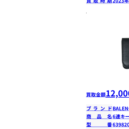
買取時期
2023
12,00
買取金額
ブランド
BALEN
商品名
6連キ
型番
63982