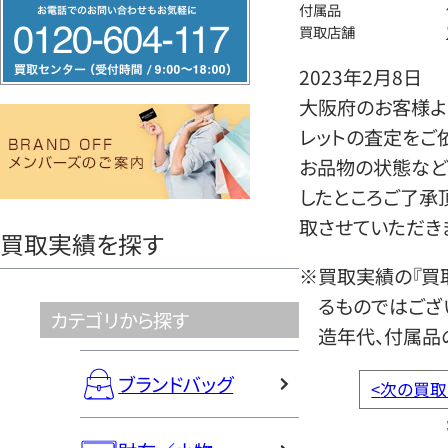
フ
付属品
買取店舗
リ
ー
2023年2月8日
ダ
大阪府のお客様よ
イ
レットの査定をご
ヤ
お品物の状態など
ル
したところご了承
0120604117
取させていただき
買取実績を探す
※買取実績の『買
るものではござ
カテゴリから探す
造年代、付属品
ブランドバッグ
<
次の買取