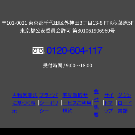
〒101-0021 東京都千代田区外神田3丁目13-8 FTK秋葉原5F
東京都公安委員会許可 第301061906960号
フ
リ
受付時間 / 9:00～18:00
ー
ダ
イ
会
古物営業法
プライバ
宅配買取サ
サイ
ダウン
ヤ
社
に基づく表
シーポリ
ービスご利用
トマ
ロード
ル
概
示
シー
規約
ップ
書類
0120604117
要