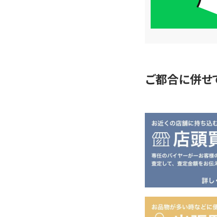
簡
単
査
定
ご都合に併せ