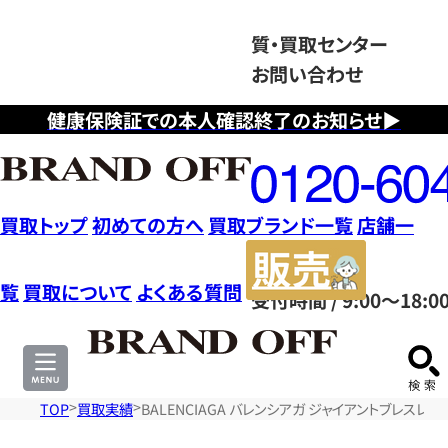
質・買取センター
お問い合わせ
健康保険証での本人確認終了のお知らせ▶
フ
リ
ー
ダ
買取トップ
初めての方へ
買取ブランド一覧
店舗一
イ
販
ヤ
売
覧
買取について
よくある質問
受付時間 / 9:00～18:0
ル
サ
0120604117
イ
ト
TOP
買取実績
BALENCIAGA バレンシアガ ジャイアントブレスレッ