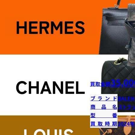
35,00
買取金額
ブランド
BALEN
商品名
ストラ
型番
買取時期
2024