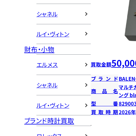
シャネル
ルイ・ヴィトン
財布・小物
50,00
エルメス
買取金額
ブランド
BALEN
シャネル
マルチカ
商品名
ング bl
型番
82900
ルイ・ヴィトン
買取時期
2026
ブランド時計買取