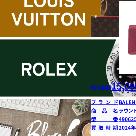
15,00
買取金額
ブランド
BALEN
商品名
ラウン
型番
49062
買取時期
2024