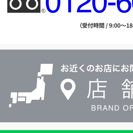
リ
ー
ダ
（受付時間 / 9:00～18
イ
ヤ
ル
店
0120604117
舗
検
索