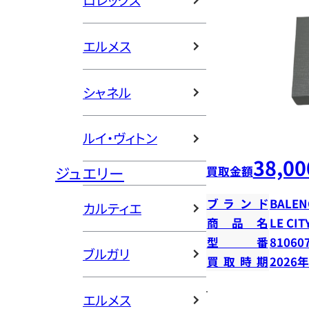
ロレックス
エルメス
シャネル
ルイ・ヴィトン
38,00
ジュエリー
買取金額
ブランド
BALEN
カルティエ
商品名
LE C
型番
81060
ブルガリ
買取時期
2026
エルメス