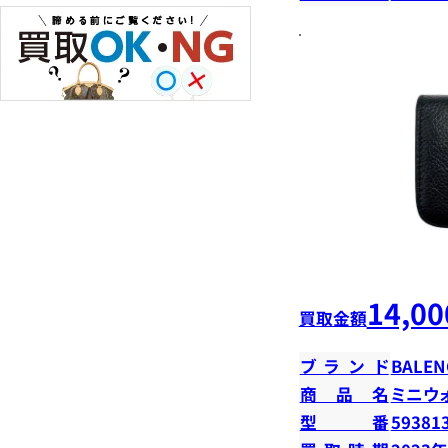
14,00
買取金額
ブランド
BALEN
商品名
ミニウ
型番
59381