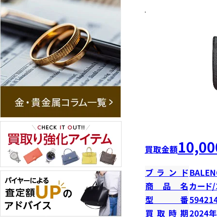
10,00
買取金額
ブランド
BALEN
商品名
カード
型番
59421
買取時期
2024