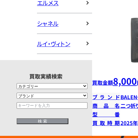
エルメス
シャネル
ルイ・ヴィトン
買取実績検索
8,000
買取金額
ブランド
BALEN
商品名
二つ折
型番
買取時期
2025