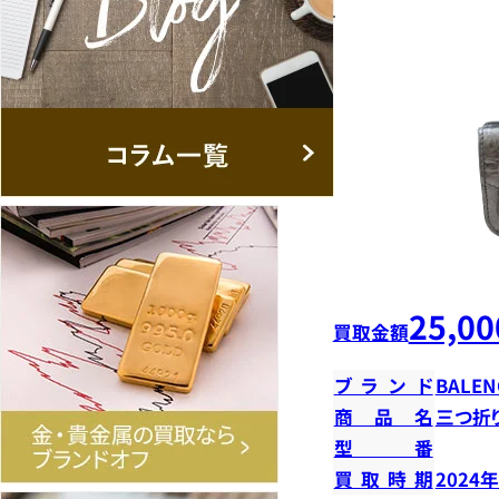
25,00
買取金額
ブランド
BALEN
商品名
三つ折
型番
買取時期
2024