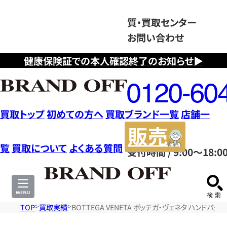
質・買取センター
お問い合わせ
健康保険証での本人確認終了のお知らせ▶
フ
リ
ー
ダ
買取トップ
初めての方へ
買取ブランド一覧
店舗一
イ
販
ヤ
売
覧
買取について
よくある質問
受付時間 / 9:00～18:0
ル
サ
0120604117
イ
ト
TOP
買取実績
BOTTEGA VENETA ボッテガ・ヴェネタ ハンドバッ