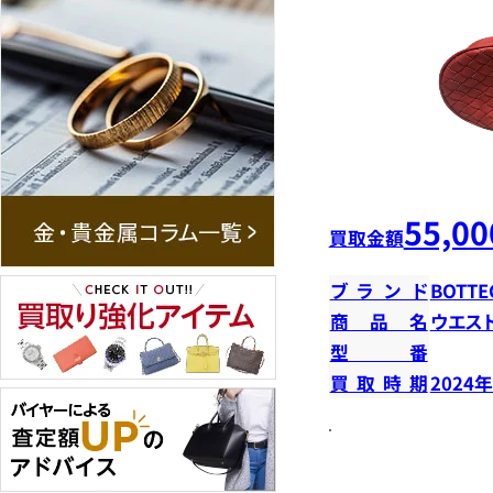
55,00
買取金額
ブランド
BOTTE
商品名
ウエス
型番
買取時期
2024