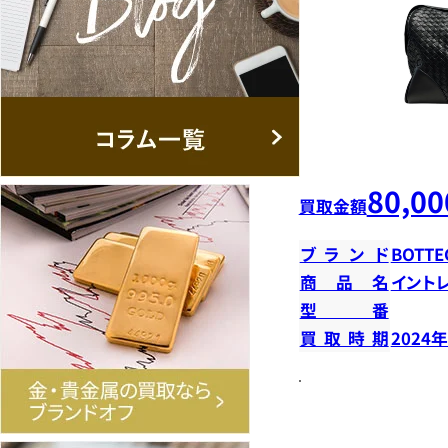
80,00
買取金額
ブランド
BOTTE
商品名
イント
型番
買取時期
2024