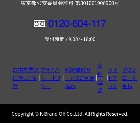
東京都公安委員会許可 第301061906960号
フ
リ
受付時間 / 9:00～18:00
ー
ダ
イ
会
古物営業法
プライバ
宅配買取サ
サイ
ダウン
ヤ
社
に基づく表
シーポリ
ービスご利用
トマ
ロード
ル
概
示
シー
規約
ップ
書類
0120604117
要
Copyright © K-Brand Off Co.,Ltd. All Rights Reserved.