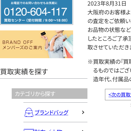
フ
2023年8月31日
リ
大阪府のお客様より
ー
の査定をご依頼い
ダ
お品物の状態など
イ
したところご了承
ヤ
取させていただき
ル
※買取実績の『買
0120604117
るものではござ
買取実績を探す
造年代、付属品
カテゴリから探す
<
次の買取
ブランドバッグ