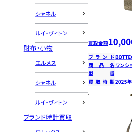
シャネル
ルイ・ヴィトン
10,00
買取金額
財布・小物
ブランド
BOTTE
エルメス
商品名
ワンシ
型番
買取時期
2025
シャネル
ルイ・ヴィトン
ブランド時計買取