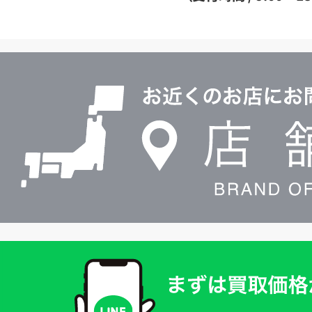
イ
ヤ
ル
店
0120604117
舗
検
索
買
取
価