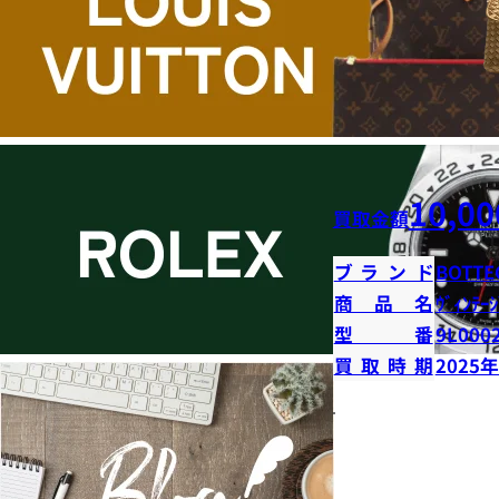
10,00
買取金額
ブランド
BOTTE
商品名
ｳﾞｨﾝﾃｰｼ
型番
9L000
買取時期
2025