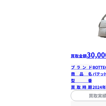
30,00
買取金額
ブランド
BOTTE
商品名
パテッ
型番
買取時期
2024
買取実