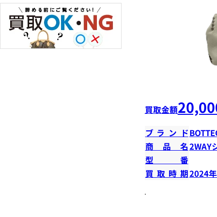
20,00
買取金額
ブランド
BOTTE
商品名
2WA
型番
買取時期
2024