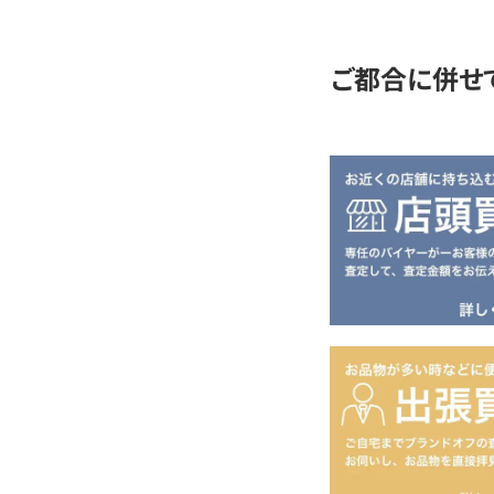
定
ご都合に併せ