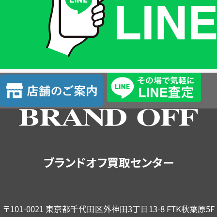
格
は
LINE
簡
単
査
店
定
舗
の
ご
案
内
ブランドオフ買取センター
〒101-0021 東京都千代田区外神田3丁目13-8 FTK秋葉原5F