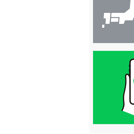
索
買
取
価
格
は
LINE
簡
単
査