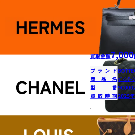
7,000
買取金額
ブランド
BOTTE
商品名
ｳﾞｨﾝﾃｰｼ
型番
9C000
買取時期
2025