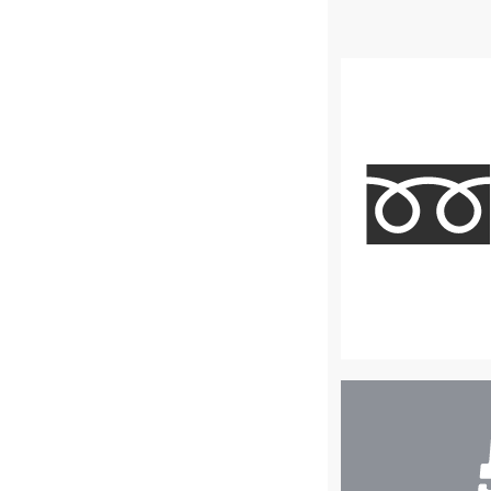
店
舗
検