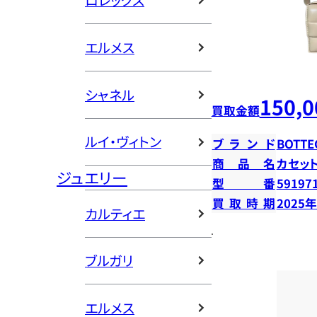
ロレックス
エルメス
シャネル
150,0
買取金額
ルイ・ヴィトン
ブランド
BOTTE
商品名
カセッ
ジュエリー
型番
59197
買取時期
2025
カルティエ
ブルガリ
エルメス