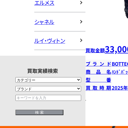
エルメス
シャネル
ルイ・ヴィトン
33,00
買取金額
ブランド
BOTTE
買取実績検索
商品名
ﾊﾝﾄﾞﾊﾞｯ
型番
買取時期
2025