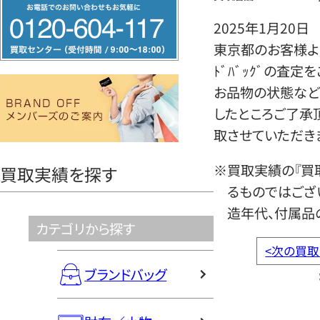
フ
リ
2025年1月20日
ー
東京都のお客様よりボ
ダ
ﾄﾞﾊﾞｯｸﾞの査
イ
お品物の状態など
ヤ
したところご了承
ル
取させていただき
0120604117
※買取実績の『買
買取実績を探す
るものではござ
造年代、付属品
カテゴリから探す
<
次の買取
ブランドバッグ