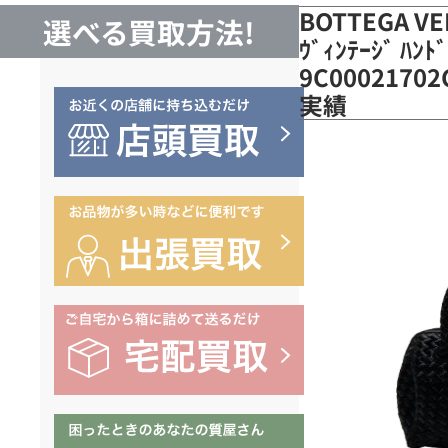
BOTTEGA 
選べる買取方法!
ｳﾞｨﾝﾃｰｼﾞ ﾊﾝﾄ
9C00021702
実績