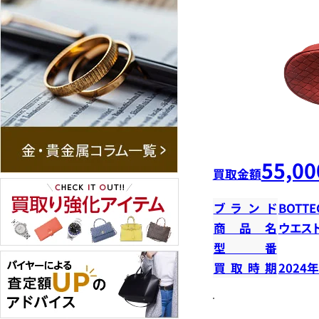
55,00
買取金額
ブランド
BOTTE
商品名
ウエス
型番
買取時期
2024