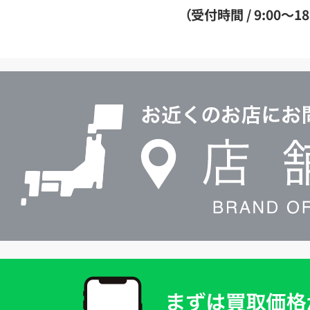
ダ
（受付時間 / 9:00～18
イ
ヤ
ル
店
0120604117
舗
検
索
買
取