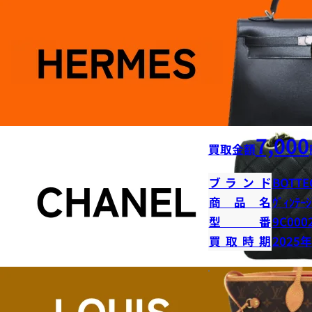
7,000
買取金額
ブランド
BOTTE
商品名
ｳﾞｨﾝﾃｰｼ
型番
9C000
買取時期
2025