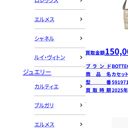
ロレックス
エルメス
シャネル
150,0
買取金額
ルイ・ヴィトン
ブランド
BOTTE
ジュエリー
商品名
カセッ
型番
59197
カルティエ
買取時期
2025
ブルガリ
エルメス