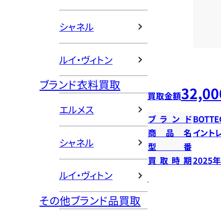
シャネル
ルイ・ヴィトン
ブランド衣料買取
32,00
買取金額
エルメス
ブランド
BOTTE
商品名
イント
シャネル
型番
買取時期
2025
ルイ・ヴィトン
その他ブランド品買取