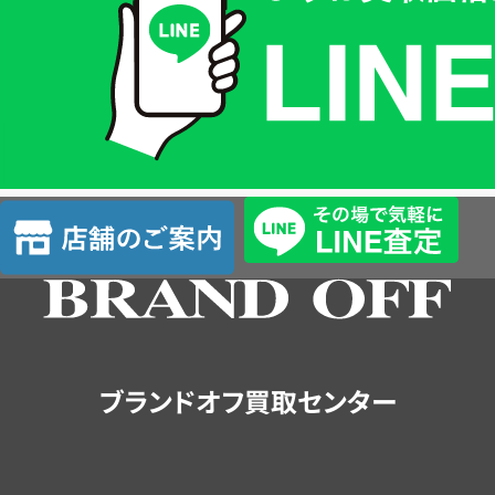
価
格
は
LINE
簡
単
査
店
定
舗
の
ご
案
内
ブランドオフ買取センター