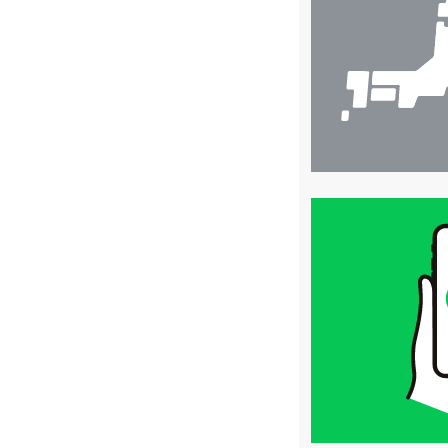
検
索
買
取
価
格
は
LINE
簡
単