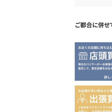
査
定
ご都合に併せ