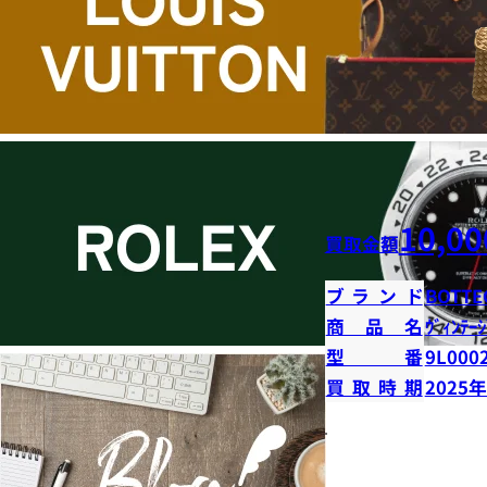
10,00
買取金額
ブランド
BOTTE
商品名
ｳﾞｨﾝﾃｰｼ
型番
9L000
買取時期
2025