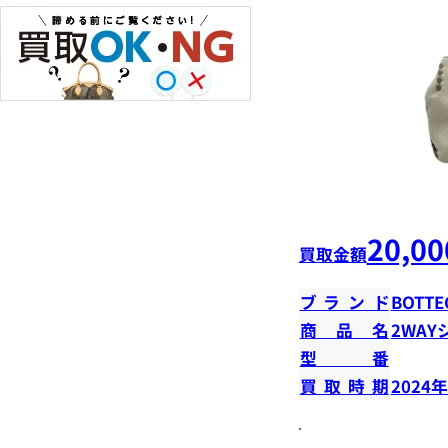
20,00
買取金額
ブランド
BOTTE
商品名
2WA
型番
買取時期
2024