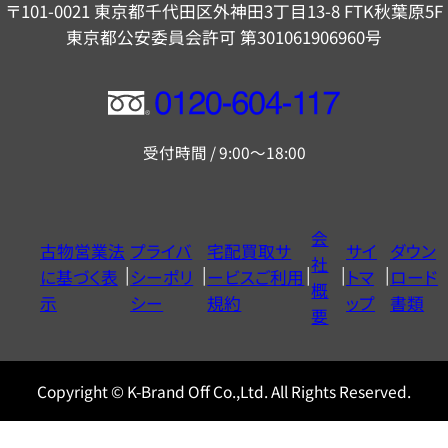
〒101-0021 東京都千代田区外神田3丁目13-8 FTK秋葉原5F
東京都公安委員会許可 第301061906960号
フ
リ
受付時間 / 9:00～18:00
ー
ダ
イ
会
古物営業法
プライバ
宅配買取サ
サイ
ダウン
ヤ
社
に基づく表
シーポリ
ービスご利用
トマ
ロード
ル
概
示
シー
規約
ップ
書類
0120604117
要
Copyright © K-Brand Off Co.,Ltd. All Rights Reserved.