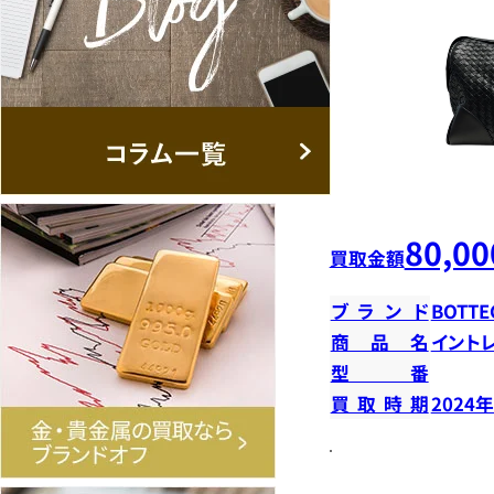
80,00
買取金額
ブランド
BOTTE
商品名
イント
型番
買取時期
2024