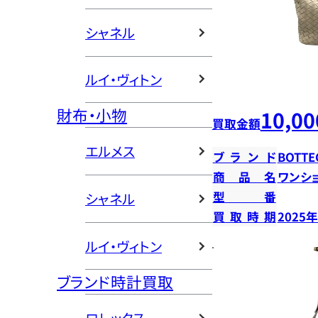
シャネル
ルイ・ヴィトン
財布・小物
10,00
買取金額
エルメス
ブランド
BOTTE
商品名
ワンシ
型番
シャネル
買取時期
2025
ルイ・ヴィトン
ブランド時計買取