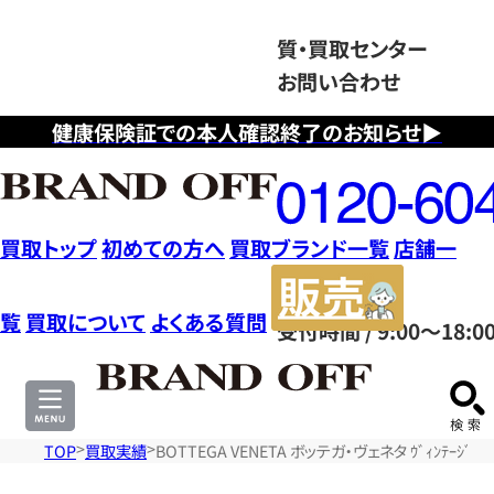
質・買取センター
お問い合わせ
健康保険証での本人確認終了のお知らせ▶
フ
リ
ー
ダ
買取トップ
初めての方へ
買取ブランド一覧
店舗一
イ
販
ヤ
売
覧
買取について
よくある質問
受付時間 / 9:00～18:0
ル
サ
0120604117
イ
ト
TOP
買取実績
BOTTEGA VENETA ボッテガ・ヴェネタ ｳﾞｨﾝﾃｰｼﾞ ﾊﾝ