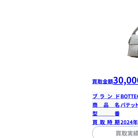
30,00
買取金額
ブランド
BOTTE
商品名
パテッ
型番
買取時期
2024
買取実