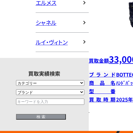
エルメス
シャネル
ルイ・ヴィトン
33,00
買取金額
買取実績検索
ブランド
BOTTE
商品名
ﾊﾝﾄﾞﾊﾞｯ
型番
買取時期
2025