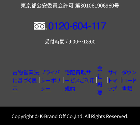
東京都公安委員会許可 第301061906960号
フ
リ
受付時間 / 9:00～18:00
ー
ダ
イ
会
古物営業法
プライバ
宅配買取サ
サイ
ダウン
ヤ
社
に基づく表
シーポリ
ービスご利用
トマ
ロード
ル
概
示
シー
規約
ップ
書類
0120604117
要
Copyright © K-Brand Off Co.,Ltd. All Rights Reserved.