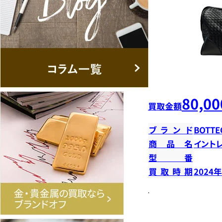
80,00
買取金額
ブランド
BOTTE
商品名
イント
型番
買取時期
2024