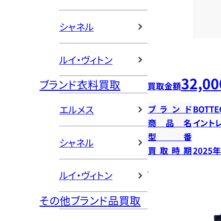
シャネル
ルイ・ヴィトン
32,00
ブランド衣料買取
買取金額
エルメス
ブランド
BOTTE
商品名
イント
型番
シャネル
買取時期
2025
ルイ・ヴィトン
その他ブランド品買取