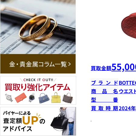
55,00
買取金額
ブランド
BOTTE
商品名
ウエス
型番
買取時期
2024