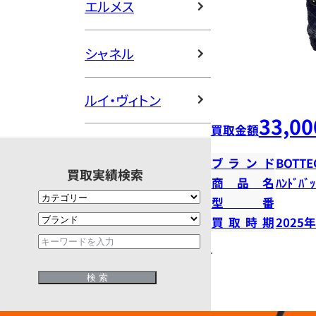
エルメス
シャネル
ルイ・ヴィトン
33,00
買取金額
ブランド
BOTTE
買取実績検索
商品名
ﾊﾝﾄﾞﾊﾞｯ
型番
買取時期
2025