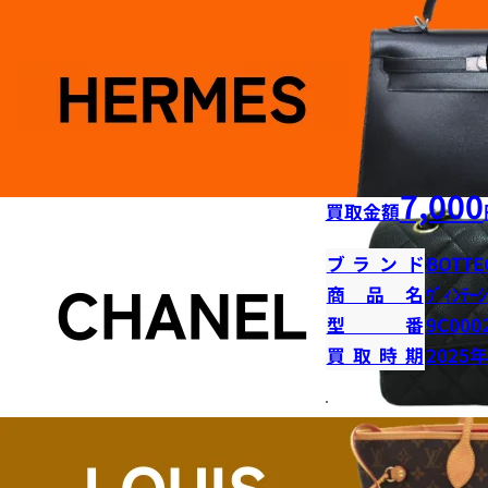
7,000
買取金額
ブランド
BOTTE
商品名
ｳﾞｨﾝﾃｰｼ
型番
9C000
買取時期
2025