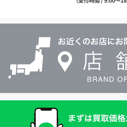
（受付時間 / 9:00～18
イ
ヤ
ル
店
0120604117
舗
検
索
買
取
価