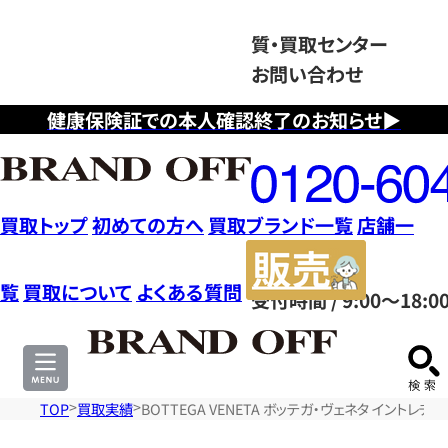
質・買取センター
お問い合わせ
健康保険証での本人確認終了のお知らせ▶
フ
リ
ー
ダ
買取トップ
初めての方へ
買取ブランド一覧
店舗一
イ
販
ヤ
売
覧
買取について
よくある質問
受付時間 / 9:00～18:0
ル
サ
0120604117
イ
ト
TOP
買取実績
BOTTEGA VENETA ボッテガ・ヴェネタ イント