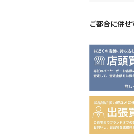
定
ご都合に併せ