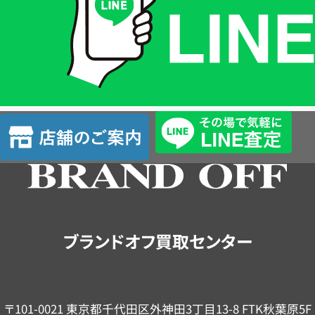
格
は
LINE
簡
単
査
店
定
舗
の
ご
案
内
ブランドオフ買取センター
〒101-0021 東京都千代田区外神田3丁目13-8 FTK秋葉原5F