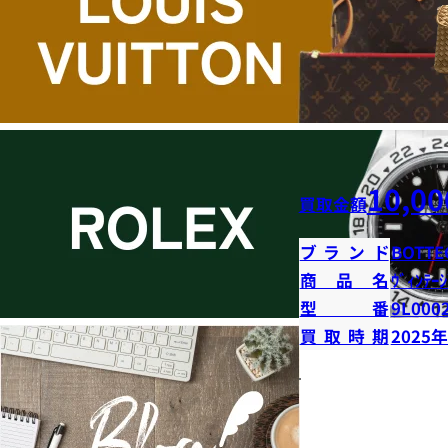
10,00
買取金額
ブランド
BOTTE
商品名
ｳﾞｨﾝﾃｰｼ
型番
9L000
買取時期
2025