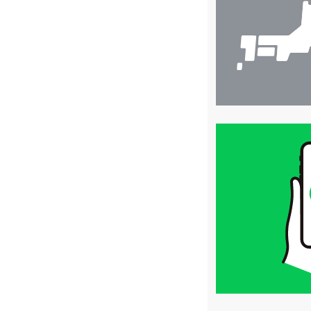
索
買
取
価
格
は
LINE
簡
単
査