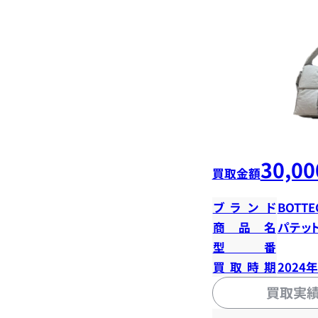
30,00
買取金額
ブランド
BOTTE
商品名
パテッ
型番
買取時期
2024
買取実