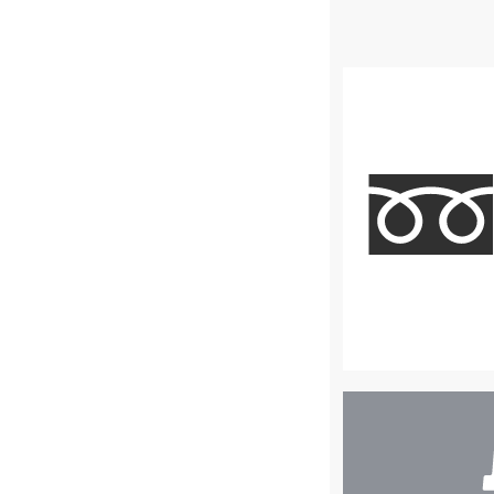
店
舗
検