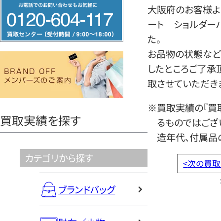
フ
大阪府のお客様より
リ
ート ショルダー
ー
た。
ダ
お品物の状態など
イ
したところご了承
ヤ
取させていただき
ル
0120604117
※買取実績の『買
買取実績を探す
るものではござ
造年代、付属品
カテゴリから探す
<
次の買取
ブランドバッグ