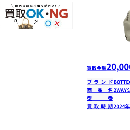
20,00
買取金額
ブランド
BOTTE
商品名
2WA
型番
買取時期
2024