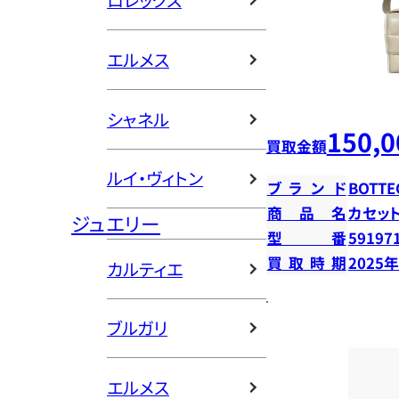
ロレックス
エルメス
シャネル
150,0
買取金額
ルイ・ヴィトン
ブランド
BOTTE
商品名
カセッ
ジュエリー
型番
59197
買取時期
2025
カルティエ
ブルガリ
エルメス