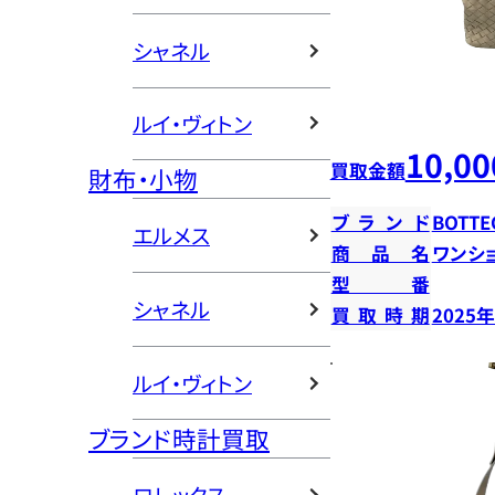
シャネル
ルイ・ヴィトン
10,00
買取金額
財布・小物
ブランド
BOTTE
エルメス
商品名
ワンシ
型番
シャネル
買取時期
2025
ルイ・ヴィトン
ブランド時計買取