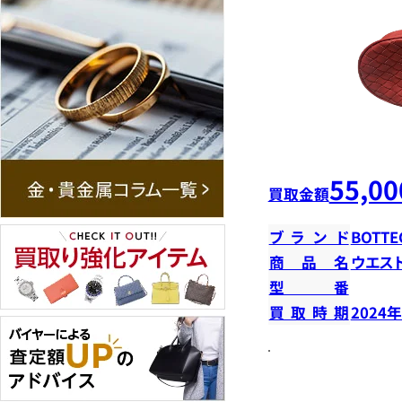
55,00
買取金額
ブランド
BOTTE
商品名
ウエス
型番
買取時期
2024