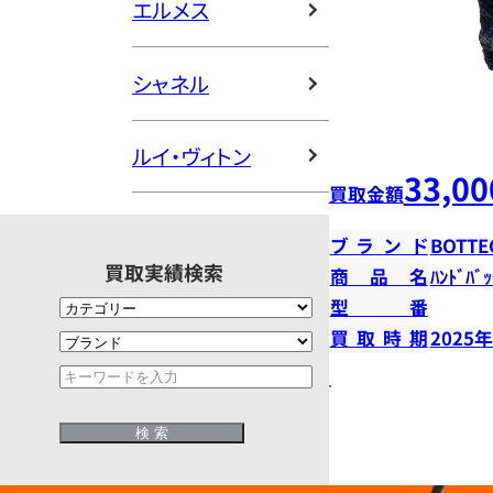
エルメス
シャネル
ルイ・ヴィトン
33,00
買取金額
ブランド
BOTTE
買取実績検索
商品名
ﾊﾝﾄﾞﾊﾞｯ
型番
買取時期
2025