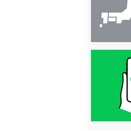
索
買
取
価
格
は
LINE
簡
単
査