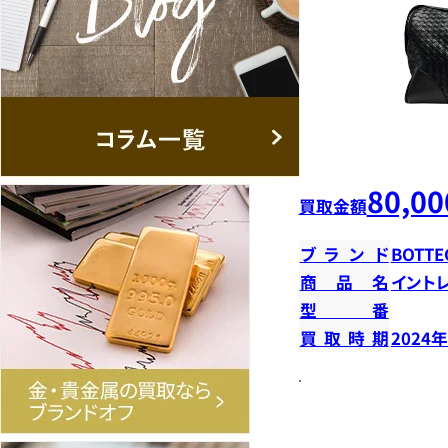
80,00
買取金額
ブランド
BOTTE
商品名
イント
型番
買取時期
2024