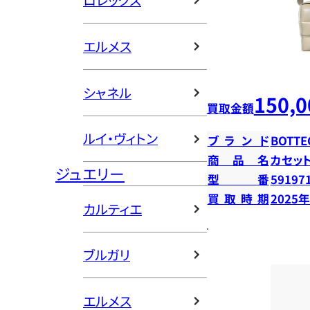
ロレックス
エルメス
シャネル
150,0
買取金額
ルイ・ヴィトン
ブランド
BOTTE
商品名
カセッ
ジュエリー
型番
59197
買取時期
2025
カルティエ
ブルガリ
エルメス