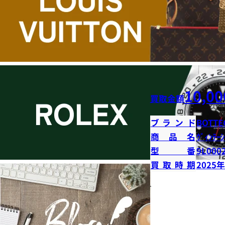
10,00
買取金額
ブランド
BOTTE
商品名
ｳﾞｨﾝﾃｰｼ
型番
9L000
買取時期
2025