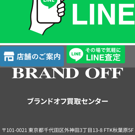
格
は
LINE
簡
単
査
店
定
舗
の
ご
案
内
ブランドオフ買取センター
〒101-0021 東京都千代田区外神田3丁目13-8 FTK秋葉原5F