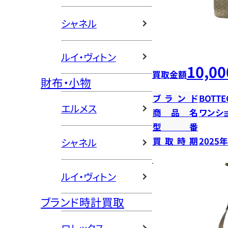
シャネル
ルイ・ヴィトン
10,00
買取金額
財布・小物
ブランド
BOTTE
エルメス
商品名
ワンシ
型番
買取時期
2025
シャネル
ルイ・ヴィトン
ブランド時計買取