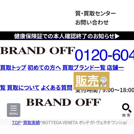
質・買取センター
お問い合わせ
健康保険証での本人確認終了のお知らせ▶
フ
リ
ー
ダ
買取トップ
初めての方へ
買取ブランド一覧
店舗一
イ
販
ヤ
売
覧
買取について
よくある質問
受付時間 / 9:00～18:0
ル
サ
0120604117
イ
ト
TOP
買取実績
BOTTEGA VENETA ボッテガ・ヴェネタ ワンショル