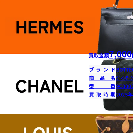
7,000
買取金額
ブランド
BOTTE
商品名
ｳﾞｨﾝﾃｰｼ
型番
9C000
買取時期
2025