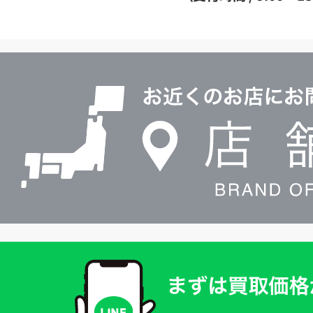
イ
ヤ
ル
店
0120604117
舗
検
索
買
取
価