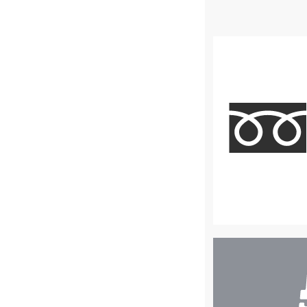
店
舗
検