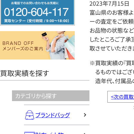
フ
2023年7月15日
リ
富山県のお客様より
ー
ーの査定をご依頼
ダ
お品物の状態など
イ
したところご了承
ヤ
取させていただき
ル
※買取実績の『買
0120604117
るものではござ
買取実績を探す
造年代、付属品
カテゴリから探す
<
次の買取
ブランドバッグ