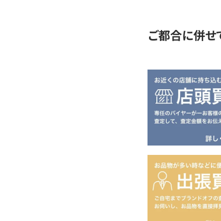
定
ご都合に併せ