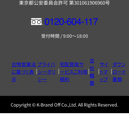
東京都公安委員会許可 第301061906960号
フ
リ
受付時間 / 9:00～18:00
ー
ダ
イ
会
古物営業法
プライバ
宅配買取サ
サイ
ダウン
ヤ
社
に基づく表
シーポリ
ービスご利用
トマ
ロード
ル
概
示
シー
規約
ップ
書類
0120604117
要
Copyright © K-Brand Off Co.,Ltd. All Rights Reserved.