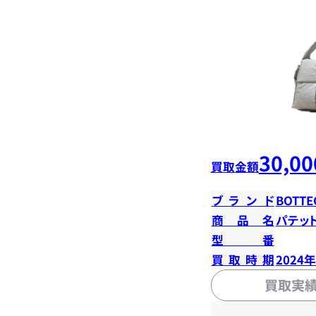
30,00
買取金額
ブランド
BOTTE
商品名
パテッ
型番
買取時期
2024
買取実