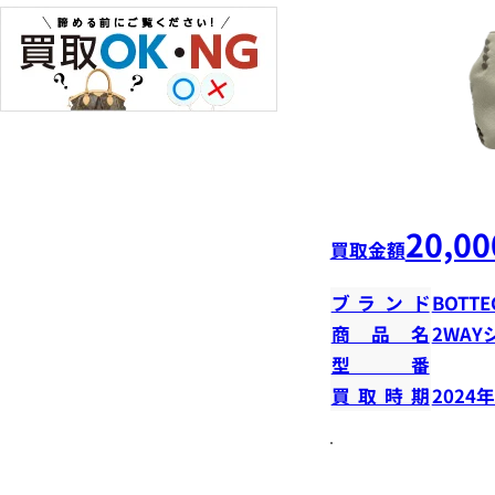
20,00
買取金額
ブランド
BOTTE
商品名
2WA
型番
買取時期
2024