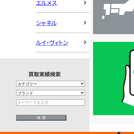
エルメス
シャネル
ルイ・ヴィトン
買
取
価
格
買取実績検索
は
LINE
簡
単
査
定