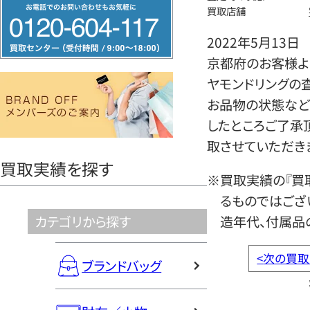
フ
買取店舗
リ
2022年5月13日
ー
京都府のお客様よ
ダ
ヤモンドリングの
イ
お品物の状態など
ヤ
したところご了承
ル
取させていただき
0120604117
買取実績を探す
※買取実績の『買
るものではござ
カテゴリから探す
造年代、付属品
<
次の買取
ブランドバッグ