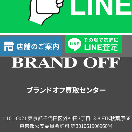
は
LINE
簡
単
査
店
定
舗
の
ご
案
内
ブランドオフ買取センター
〒101-0021 東京都千代田区外神田3丁目13-8 FTK秋葉原5F
東京都公安委員会許可 第301061906960号