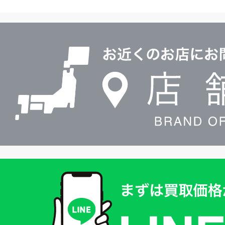
ヤ
ル
店
0120604117
舗
検
索
買
取
価
格