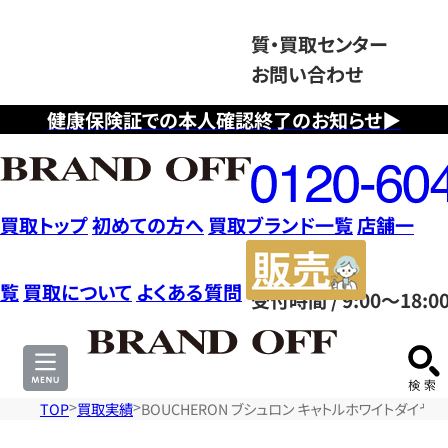
質・買取センター
お問い合わせ
健康保険証での本人確認終了のお知らせ▶
フ
リ
ー
ダ
買取トップ
初めての方へ
買取ブランド一覧
店舗一
イ
販
ヤ
売
覧
買取について
よくある質問
受付時間 / 9:00～18:0
ル
サ
0120604117
イ
ト
TOP
買取実績
BOUCHERON ブシュロン キャトルホワイトダイヤモ