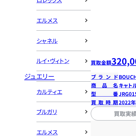
ロレックス
エルメス
シャネル
320,0
ルイ・ヴィトン
買取金額
ジュエリー
ブランド
BOUC
商品名
キャト
カルティエ
型番
JRG01
買取時期
2022
ブルガリ
買取実
エルメス