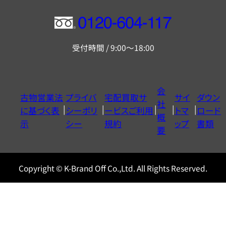
フ
リ
受付時間 / 9:00～18:00
ー
ダ
イ
会
古物営業法
プライバ
宅配買取サ
サイ
ダウン
ヤ
社
に基づく表
シーポリ
ービスご利用
トマ
ロード
ル
概
示
シー
規約
ップ
書類
0120604117
要
Copyright © K-Brand Off Co.,Ltd. All Rights Reserved.