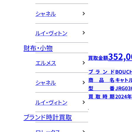
シャネル
ルイ・ヴィトン
財布・小物
352,0
買取金額
エルメス
ブランド
BOUC
商品名
キャト
シャネル
型番
JRG03
買取時期
2024
ルイ・ヴィトン
ブランド時計買取