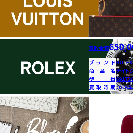
650,0
買取金額
ブランド
ROLEX
商品名
デイト
型番
69173
買取時期
2026