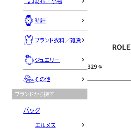
財布／小物
時計
ブランド衣料／雑貨
ROL
ジュエリー
329
件
その他
ブランドから探す
バッグ
エルメス