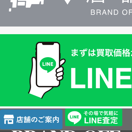
買
取
価
格
は
LINE
簡
単
査
店
定
舗
の