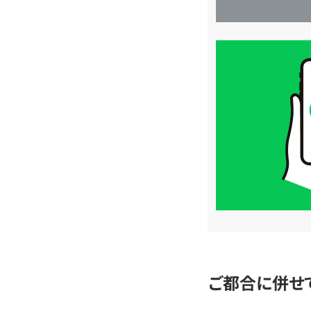
買
取
価
格
は
LINE
簡
単
査
定
ご都合に併せ