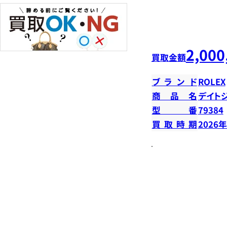
2,000
買取金額
ブランド
ROLEX
商品名
デイトジ
型番
79384
買取時期
2026