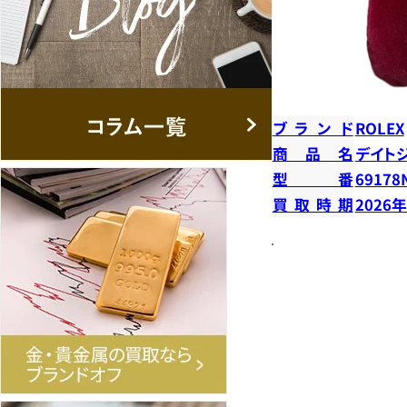
ブランド
ROLEX
商品名
デイト
型番
69178
買取時期
2026