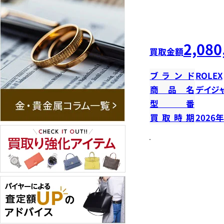
2,080
買取金額
ブランド
ROLEX
商品名
デイジ
型番
買取時期
2026