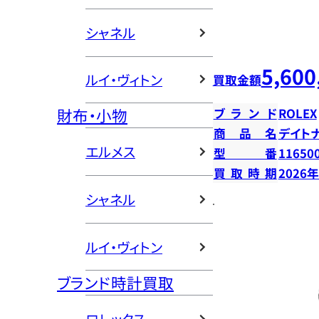
シャネル
5,600
ルイ・ヴィトン
買取金額
財布・小物
ブランド
ROLEX
商品名
デイト
エルメス
型番
11650
買取時期
2026
シャネル
ルイ・ヴィトン
ブランド時計買取