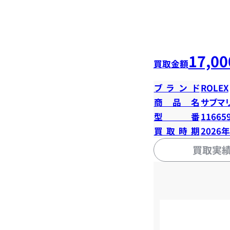
17,00
買取金額
ブランド
ROLEX
商品名
サブマ
型番
11665
買取時期
2026
買取実