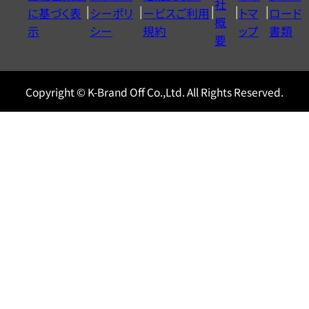
社
に基づく表
シーポリ
ービスご利用
トマ
ロード
ル
概
示
シー
規約
ップ
書類
0120604117
要
Copyright © K-Brand Off Co.,Ltd. All Rights Reserved.