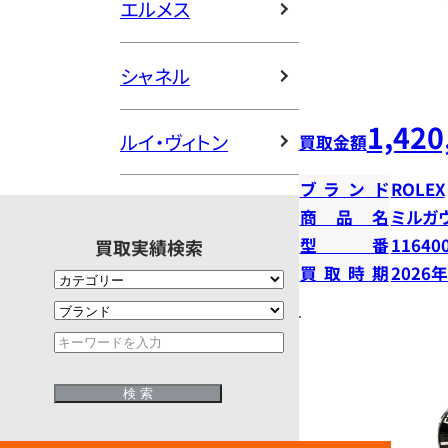
エルメス
シャネル
1,420
ルイ・ヴィトン
買取金額
ブランド
ROLEX
商品名
ミルガ
型番
11640
買取実績検索
買取時期
2026