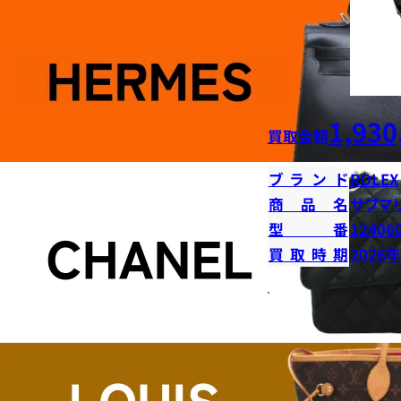
1,930
買取金額
ブランド
ROLEX
商品名
サブマ
型番
12406
買取時期
2026