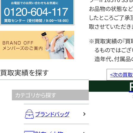
フ
お品物の状態など
リ
したところご了承
ー
取させていただき
ダ
イ
※買取実績の『買
ヤ
るものではござ
ル
造年代、付属品
0120604117
買取実績を探す
<
次の買取
カテゴリから探す
ブランドバッグ