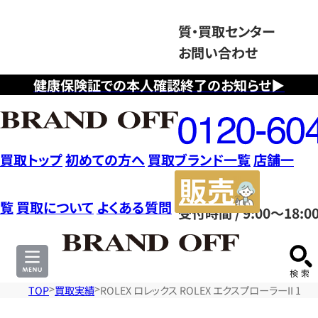
質・買取センター
お問い合わせ
健康保険証での本人確認終了のお知らせ▶
フ
リ
ー
ダ
買取トップ
初めての方へ
買取ブランド一覧
店舗一
イ
販
ヤ
売
覧
買取について
よくある質問
受付時間 / 9:00～18:0
ル
サ
0120604117
イ
ト
TOP
買取実績
ROLEX ロレックス ROLEX エクスプローラーII 165