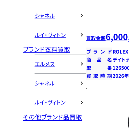
シャネル
6,000
ルイ・ヴィトン
買取金額
ブランド衣料買取
ブランド
ROLEX
商品名
デイト
エルメス
型番
12650
買取時期
2026
シャネル
ルイ・ヴィトン
その他ブランド品買取