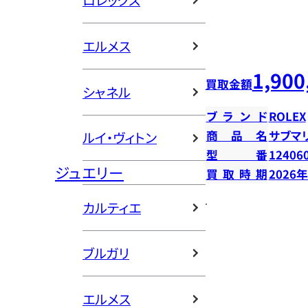
ロレックス
エルメス
1,900
買取金額
シャネル
ブランド
ROLEX
商品名
サブマ
ルイ・ヴィトン
型番
12406
ジュエリー
買取時期
2026
カルティエ
ブルガリ
エルメス