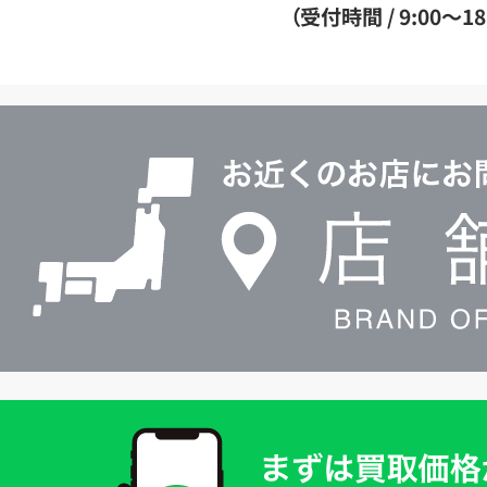
ダ
（受付時間 / 9:00～18
イ
ヤ
ル
店
0120604117
舗
検
索
買
取
価