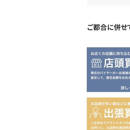
定
ご都合に併せ