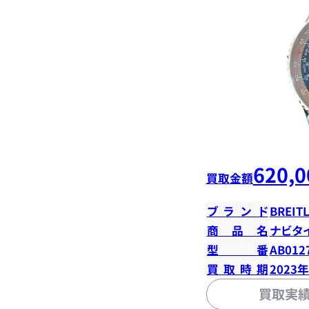
620,0
買取金額
ブランド
BREIT
商品名
ナビタイ
型番
AB012
買取時期
2023
買取実