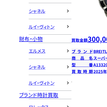
シャネル
ルイ・ヴィトン
300,0
財布・小物
買取金額
エルメス
ブランド
BREIT
商品名
スーパ
型番
A1332
シャネル
買取時期
2025
ルイ・ヴィトン
ブランド時計買取