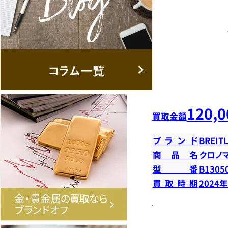
120,0
買取金額
ブランド
BREIT
商品名
クロノ
型番
B13050
買取時期
2024