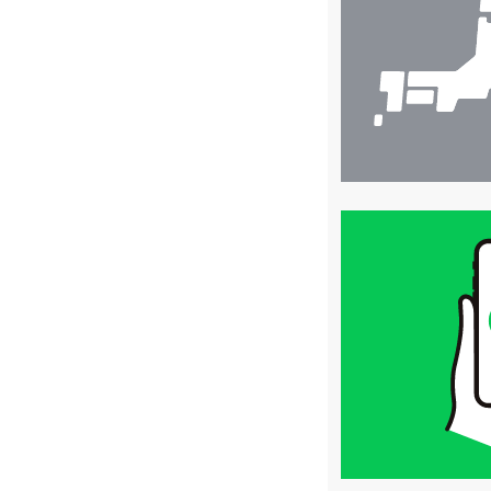
索
買
取
価
格
は
LINE
簡
単
査