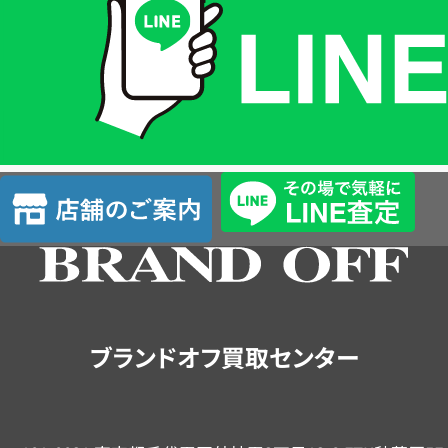
格
は
LINE
簡
単
査
店
定
舗
の
ご
案
内
ブランドオフ買取センター