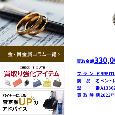
330,0
買取金額
ブランド
BREIT
商品名
ベント
型番
A1336
買取時期
2023