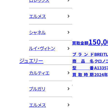
ロレックス
エルメス
シャネル
150,0
買取金額
ルイ・ヴィトン
ブランド
BREIT
ジュエリー
商品名
クロノ
型番
A1335
カルティエ
買取時期
2024
ブルガリ
エルメス