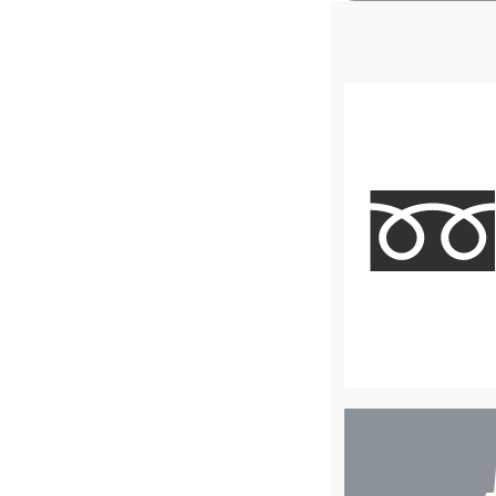
店
舗
検