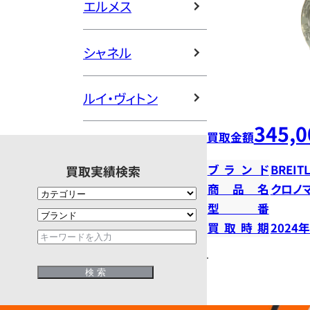
エルメス
シャネル
ルイ・ヴィトン
345,0
買取金額
ブランド
BREIT
買取実績検索
商品名
クロノマ
型番
買取時期
2024