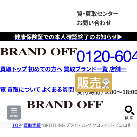
質・買取センター
お問い合わせ
健康保険証での本人確認終了のお知らせ▶
フ
リ
ー
ダ
買取トップ
初めての方へ
買取ブランド一覧
店舗一
イ
販
ヤ
売
覧
買取について
よくある質問
受付時間 / 9:00～18:0
ル
サ
0120604117
イ
ト
TOP
買取実績
BREITLING ブライトリング クロノマット ビコロ 時計