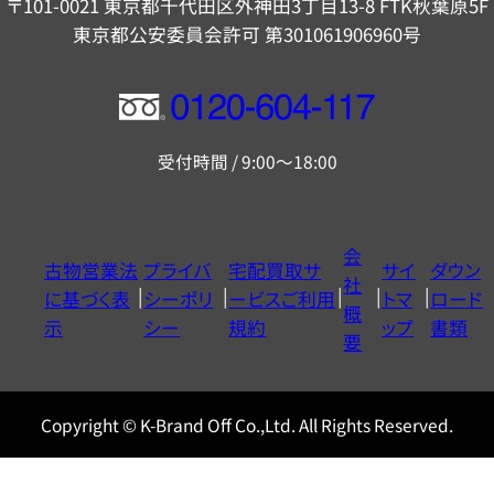
〒101-0021 東京都千代田区外神田3丁目13-8 FTK秋葉原5F
東京都公安委員会許可 第301061906960号
フ
リ
受付時間 / 9:00～18:00
ー
ダ
イ
会
古物営業法
プライバ
宅配買取サ
サイ
ダウン
ヤ
社
に基づく表
シーポリ
ービスご利用
トマ
ロード
ル
概
示
シー
規約
ップ
書類
0120604117
要
Copyright © K-Brand Off Co.,Ltd. All Rights Reserved.