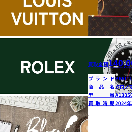
140,0
買取金額
ブランド
BREIT
商品名
クロノ
型番
A13050
買取時期
2024