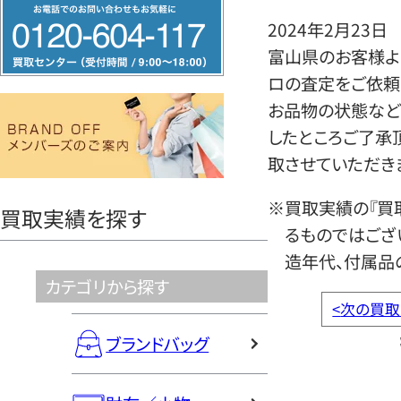
フ
2024年2月23日
リ
富山県のお客様より
ー
ロの査定をご依頼
ダ
お品物の状態など
イ
したところご了承
ヤ
取させていただき
ル
0120604117
※買取実績の『買
買取実績を探す
るものではござ
造年代、付属品
カテゴリから探す
<
次の買取
ブランドバッグ