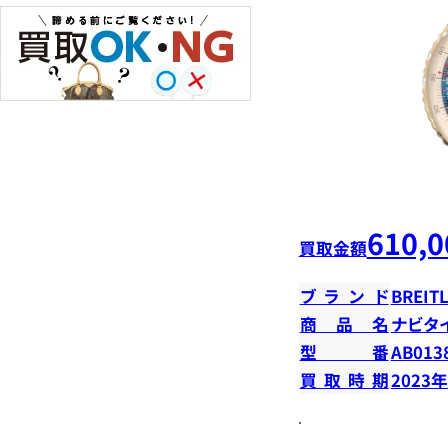
610,0
買取金額
ブランド
BREIT
商品名
ナビタ
型番
AB013
買取時期
2023