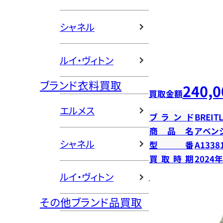
シャネル
ルイ・ヴィトン
ブランド衣料買取
240,0
買取金額
エルメス
ブランド
BREIT
商品名
アベン
シャネル
型番
A1338
買取時期
2024
ルイ・ヴィトン
その他ブランド品買取