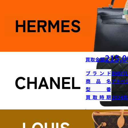
215,0
買取金額
ブランド
BREIT
商品名
アドベ
型番
買取時期
2024