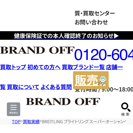
質・買取センター
お問い合わせ
健康保険証での本人確認終了のお知らせ▶
フ
リ
ー
ダ
買取トップ
初めての方へ
買取ブランド一覧
店舗一
イ
販
ヤ
売
覧
買取について
よくある質問
受付時間 / 9:00～18:0
ル
サ
0120604117
イ
ト
TOP
買取実績
BREITLING ブライトリング スーパーオーシャンヘ