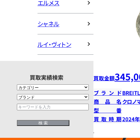
エルメス
シャネル
ルイ・ヴィトン
345,0
買取実績検索
買取金額
ブランド
BREIT
商品名
クロノマ
型番
買取時期
2024