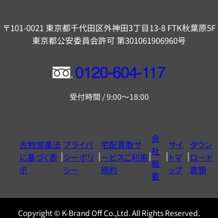
〒101-0021 東京都千代田区外神田3丁目13-8 FTK秋葉原5F
東京都公安委員会許可 第301061906960号
フ
リ
受付時間 / 9:00～18:00
ー
ダ
イ
会
古物営業法
プライバ
宅配買取サ
サイ
ダウン
ヤ
社
に基づく表
シーポリ
ービスご利用
トマ
ロード
ル
概
示
シー
規約
ップ
書類
0120604117
要
Copyright © K-Brand Off Co.,Ltd. All Rights Reserved.