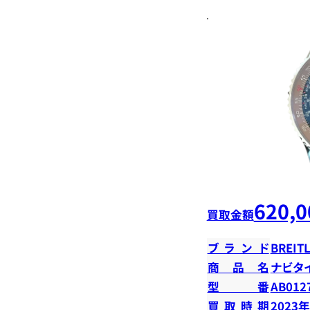
620,0
買取金額
ブランド
BREIT
商品名
ナビタイ
型番
AB012
買取時期
2023