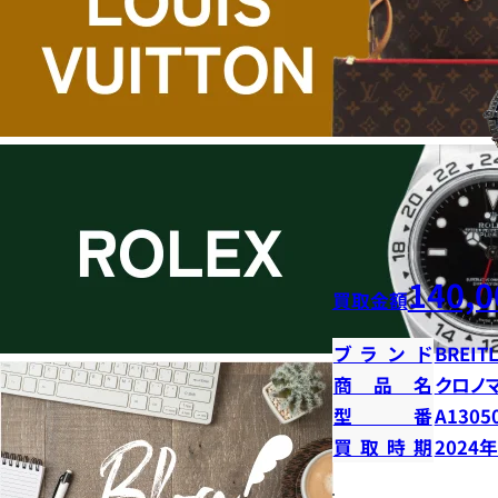
140,0
買取金額
ブランド
BREIT
商品名
クロノ
型番
A13050
買取時期
2024