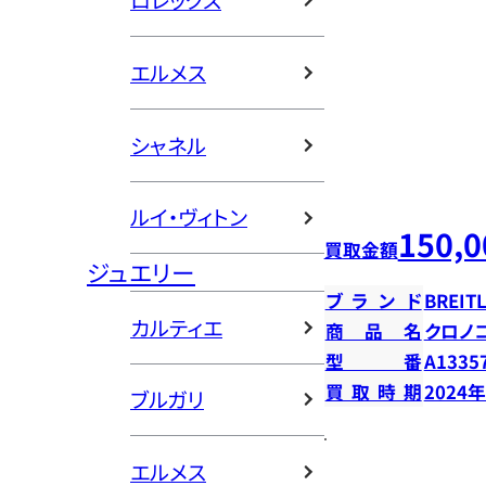
ロレックス
エルメス
シャネル
ルイ・ヴィトン
150,0
買取金額
ジュエリー
ブランド
BREIT
カルティエ
商品名
クロノ
型番
A1335
買取時期
2024
ブルガリ
エルメス