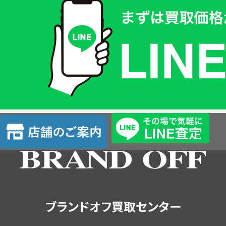
取
価
格
は
LINE
簡
単
査
店
定
舗
の
ご
案
内
ブランドオフ買取センター