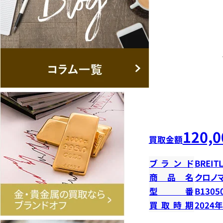
120,0
買取金額
ブランド
BREIT
商品名
クロノ
型番
B13050
買取時期
2024