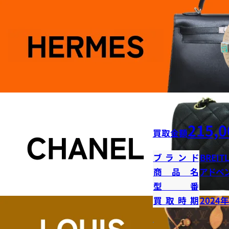
215,0
買取金額
ブランド
BREIT
商品名
アドベ
型番
買取時期
2024