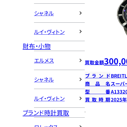
シャネル
ルイ・ヴィトン
財布・小物
300,0
エルメス
買取金額
ブランド
BREIT
シャネル
商品名
スーパ
型番
A1332
ルイ・ヴィトン
買取時期
2025
ブランド時計買取