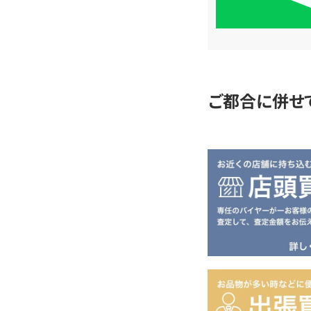
単
査
定
ご都合に併せ