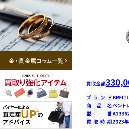
330,0
買取金額
ブランド
BREIT
商品名
ベント
型番
A1336
買取時期
2023