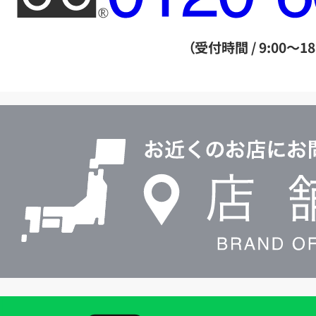
ー
ダ
（受付時間 / 9:00～18
イ
ヤ
ル
店
0120604117
舗
検
索
買