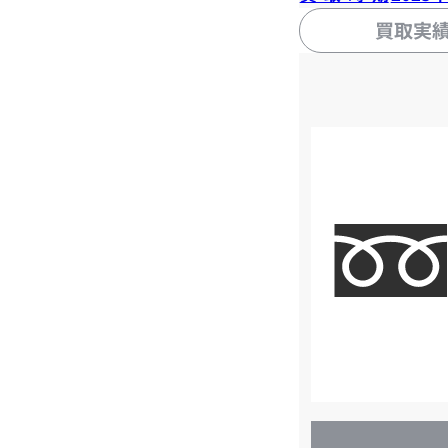
買取実
店