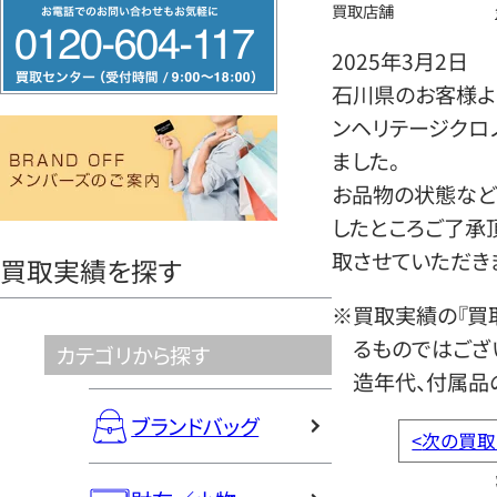
フ
買取店舗
リ
2025年3月2日
ー
石川県のお客様よ
ダ
ンヘリテージクロ
イ
ました。
ヤ
お品物の状態など
ル
したところご了承
0120604117
取させていただき
買取実績を探す
※買取実績の『買
るものではござ
カテゴリから探す
造年代、付属品
ブランドバッグ
<
次の買取