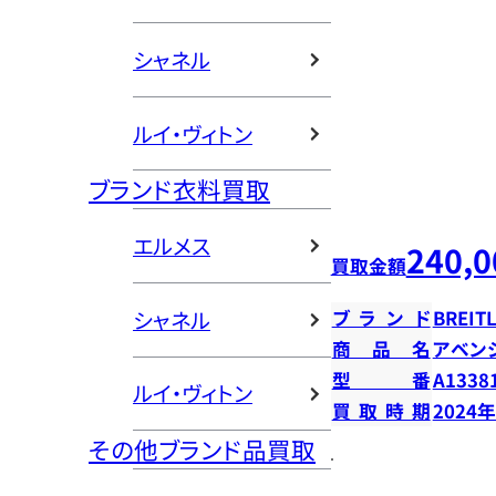
シャネル
ルイ・ヴィトン
ブランド衣料買取
エルメス
240,0
買取金額
シャネル
ブランド
BREIT
商品名
アベン
型番
A1338
ルイ・ヴィトン
買取時期
2024
その他ブランド品買取