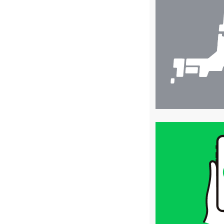
舗
検
索
買
取
価
格
は
LINE
簡