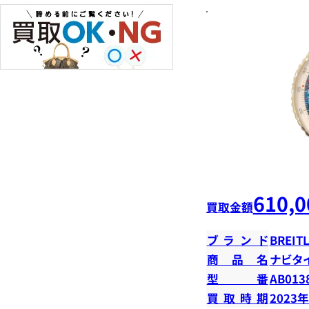
610,0
買取金額
ブランド
BREIT
商品名
ナビタ
型番
AB013
買取時期
2023