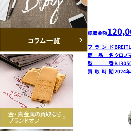
120,0
買取金額
ブランド
BREIT
商品名
クロノ
型番
B13050
買取時期
2024