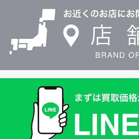
0120604117
舗
検
索
買
取
価
格
は
LINE
簡