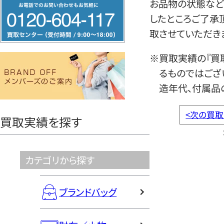
フ
お品物の状態など
リ
したところご了承
ー
取させていただき
ダ
※買取実績の『買
イ
るものではござ
ヤ
造年代、付属品
ル
0120604117
<
次の買取
買取実績を探す
カテゴリから探す
ブランドバッグ