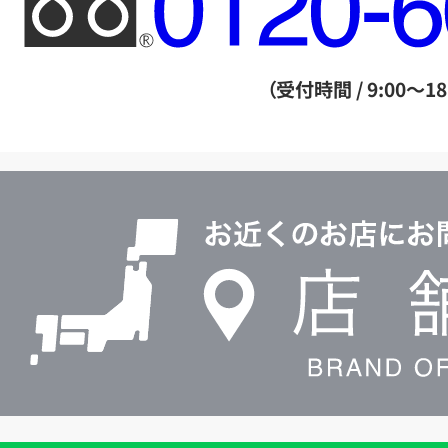
リ
ー
ダ
（受付時間 / 9:00～18
イ
ヤ
ル
店
0120604117
舗
検
索