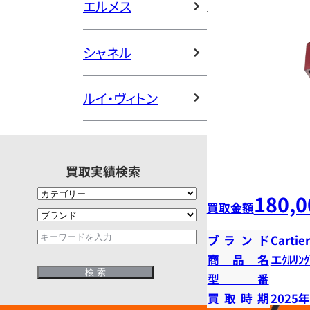
エルメス
シャネル
ルイ・ヴィトン
買取実績検索
180,0
買取金額
ブランド
Cartier
商品名
エｸﾙﾘﾝｸ
型番
買取時期
2025