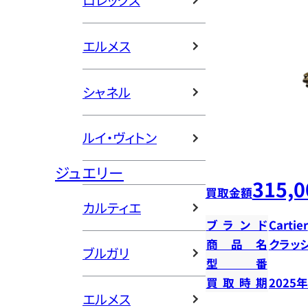
ロレックス
エルメス
シャネル
ルイ・ヴィトン
ジュエリー
315,0
買取金額
カルティエ
ブランド
Cartier
商品名
クラッ
ブルガリ
型番
買取時期
2025
エルメス