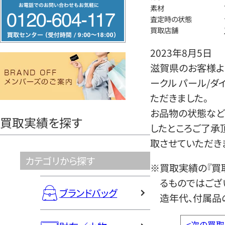
フ
素材
リ
査定時の状態
買取店舗
ー
ダ
2023年8月5日
イ
滋賀県のお客様より
ヤ
ークル パール/ダ
ル
ただきました。
0120604117
お品物の状態など
買取実績を探す
したところご了承
取させていただき
カテゴリから探す
※買取実績の『買
るものではござ
ブランドバッグ
造年代、付属品
<
次の買取