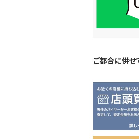
LINE
簡
単
査
定
ご都合に併せ