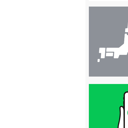
店
舗
検
索
買
取
価
格
は