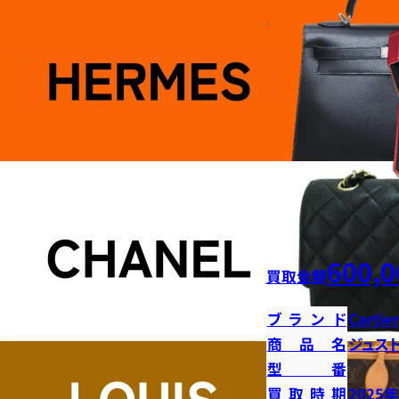
600,0
買取金額
ブランド
Cartier
商品名
ジュス
型番
買取時期
2025