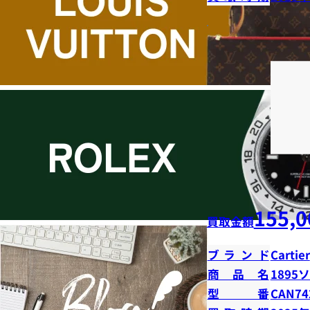
155,0
買取金額
ブランド
Cartier
商品名
1895
型番
CAN74