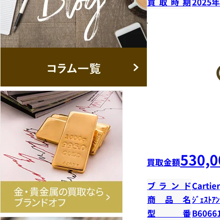
買取時期
2025
530,0
買取金額
ブランド
Cartier
商品名
ｼﾞｪｽﾄｱﾝ
型番
B6066