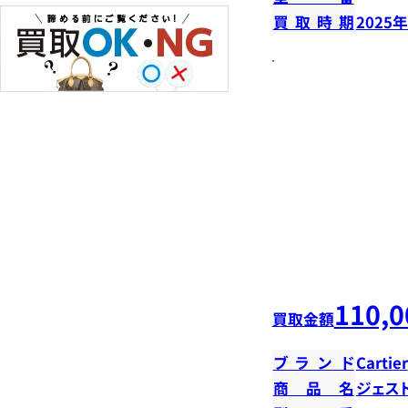
買取時期
2025
110,0
買取金額
ブランド
Cartier
商品名
ジェス