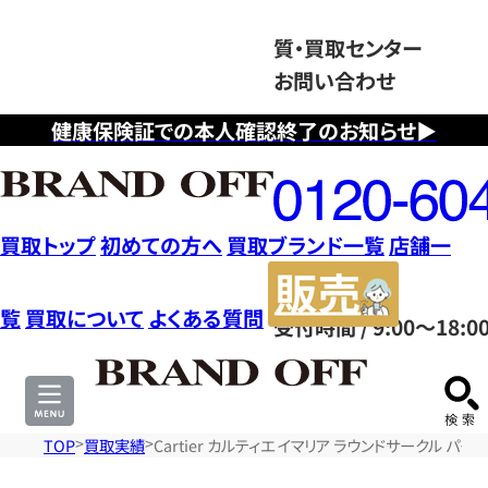
質・買取センター
お問い合わせ
健康保険証での本人確認終了のお知らせ▶
フ
リ
ー
ダ
買取トップ
初めての方へ
買取ブランド一覧
店舗一
イ
販
ヤ
売
覧
買取について
よくある質問
受付時間 / 9:00～18:0
ル
サ
0120604117
イ
ト
TOP
買取実績
Cartier カルティエ イマリア ラウンドサークル 