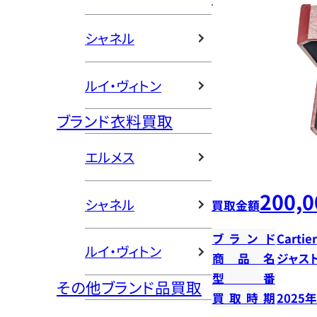
シャネル
ルイ・ヴィトン
ブランド衣料買取
エルメス
200,0
シャネル
買取金額
ブランド
Cartier
ルイ・ヴィトン
商品名
ジャス
型番
その他ブランド品買取
買取時期
2025