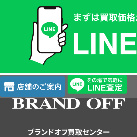
買
取
価
格
は
LINE
簡
単
査
店
定
舗
の
ご
案
内
ブランドオフ買取センター