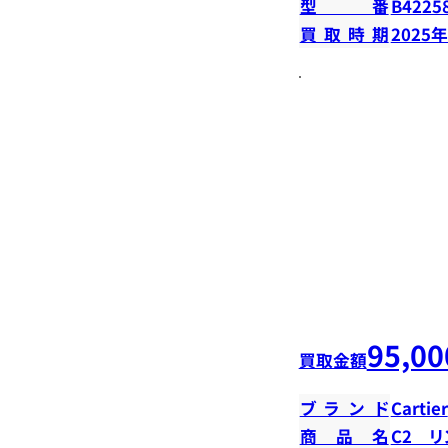
型番
B4225
買取時期
2025
95,00
買取金額
ブランド
Cartier
商品名
C2 リ