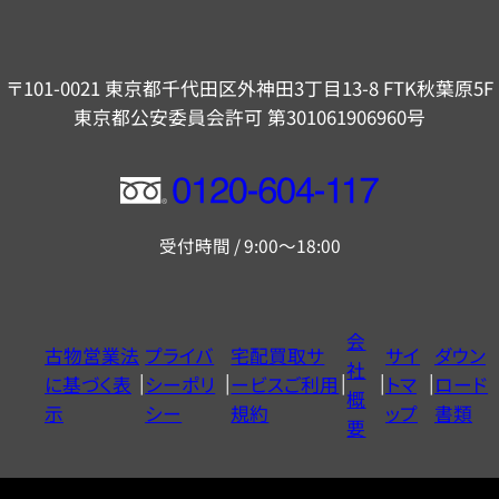
〒101-0021 東京都千代田区外神田3丁目13-8 FTK秋葉原5F
東京都公安委員会許可 第301061906960号
フ
リ
受付時間 / 9:00～18:00
ー
ダ
イ
会
古物営業法
プライバ
宅配買取サ
サイ
ダウン
ヤ
社
に基づく表
シーポリ
ービスご利用
トマ
ロード
ル
概
示
シー
規約
ップ
書類
0120604117
要