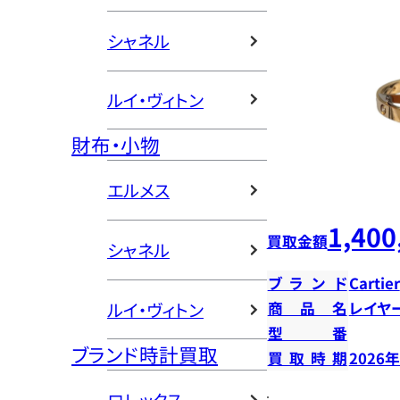
シャネル
ルイ・ヴィトン
財布・小物
エルメス
1,400
買取金額
シャネル
ブランド
Cartier
ルイ・ヴィトン
商品名
レイヤ
型番
ブランド時計買取
買取時期
2026