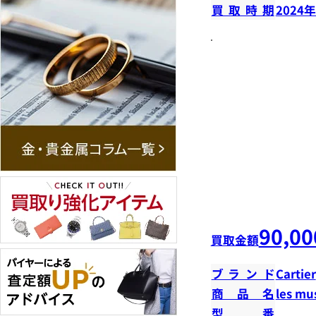
買取時期
2024
90,00
買取金額
ブランド
Cartier
商品名
les m
型番