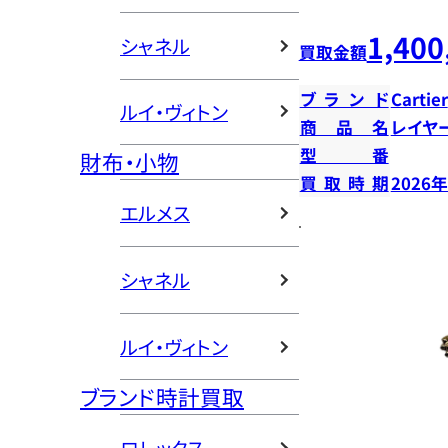
1,400
シャネル
買取金額
ブランド
Cartier
ルイ・ヴィトン
商品名
レイヤ
型番
財布・小物
買取時期
2026
エルメス
シャネル
ルイ・ヴィトン
ブランド時計買取