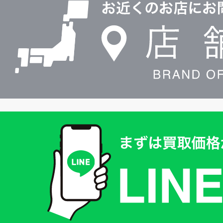
検
索
買
取
価
格
は
LINE
簡