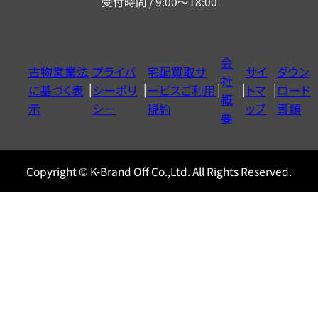
受付時間 / 9:00～18:00
ー
ダ
イ
会
古物営業法
プライバ
宅配買取サ
サイ
ダウン
ヤ
社
に基づく表
シーポリ
ービスご利用
トマ
ロード
ル
概
示
シー
規約
ップ
書類
0120604117
要
Copyright © K-Brand Off Co.,Ltd. All Rights Reserved.