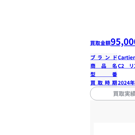
95,00
買取金額
ブランド
Cartier
商品名
C2 リ
型番
買取時期
2024
買取実