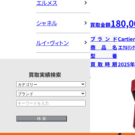
エルメス
180,0
シャネル
買取金額
ブランド
Cartier
ルイ・ヴィトン
商品名
エｸﾙﾘﾝｸ
型番
買取時期
2025
買取実績検索