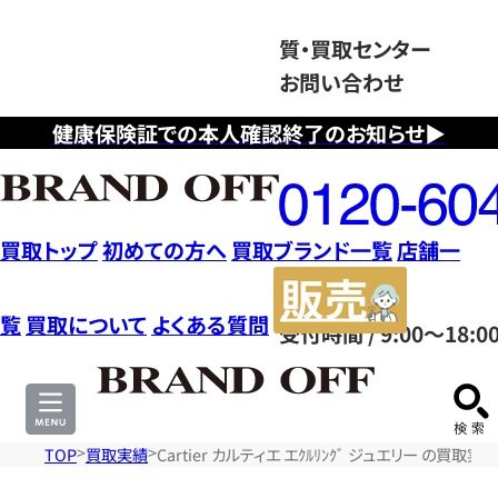
質・買取センター
お問い合わせ
健康保険証での本人確認終了のお知らせ▶
フ
リ
ー
ダ
買取トップ
初めての方へ
買取ブランド一覧
店舗一
イ
販
ヤ
売
覧
買取について
よくある質問
受付時間 / 9:00～18:0
ル
サ
0120604117
イ
ト
TOP
買取実績
Cartier カルティエ エｸﾙﾘﾝｸﾞ ジュエリー の買取実績