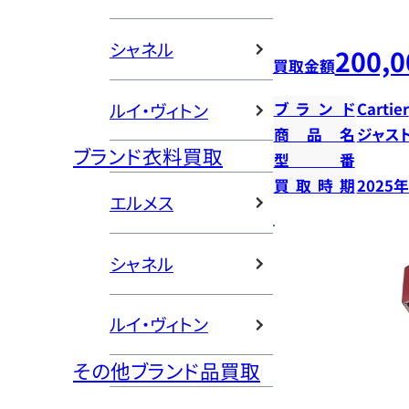
シャネル
200,0
買取金額
ルイ・ヴィトン
ブランド
Cartier
商品名
ジャス
ブランド衣料買取
型番
買取時期
2025
エルメス
シャネル
ルイ・ヴィトン
その他ブランド品買取