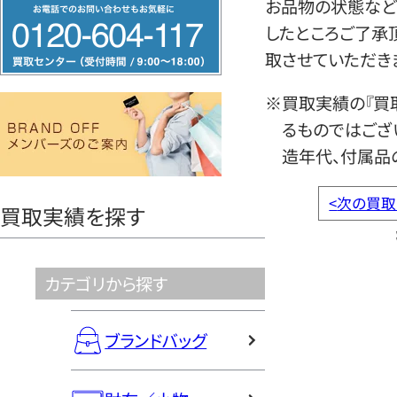
フ
お品物の状態など
リ
したところご了承
ー
取させていただき
ダ
※買取実績の『買
イ
るものではござ
ヤ
造年代、付属品
ル
0120604117
<
次の買取
買取実績を探す
カテゴリから探す
ブランドバッグ