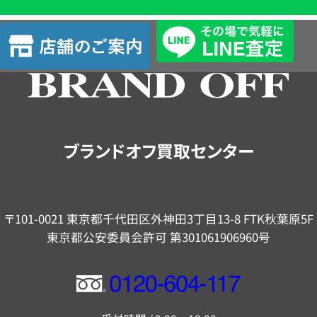
単
査
店
定
舗
の
ご
案
内
ブランドオフ買取センター
〒101-0021 東京都千代田区外神田3丁目13-8 FTK秋葉原5F
東京都公安委員会許可 第301061906960号
フ
リ