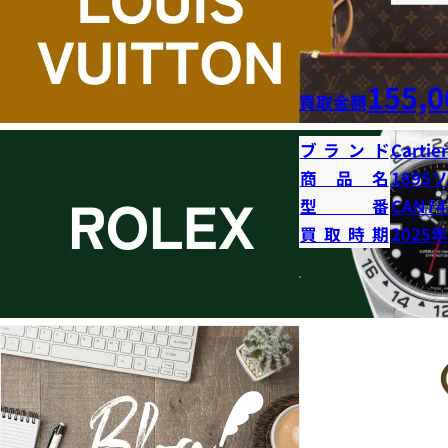
155,0
買取金額
ブランド
Cartier
商品名
1895
型番
CAN74
買取時期
2025