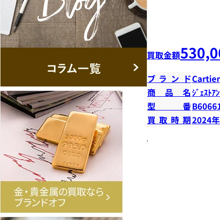
530,0
買取金額
ブランド
Cartier
商品名
ｼﾞｪｽﾄｱﾝ
型番
B6066
買取時期
2024