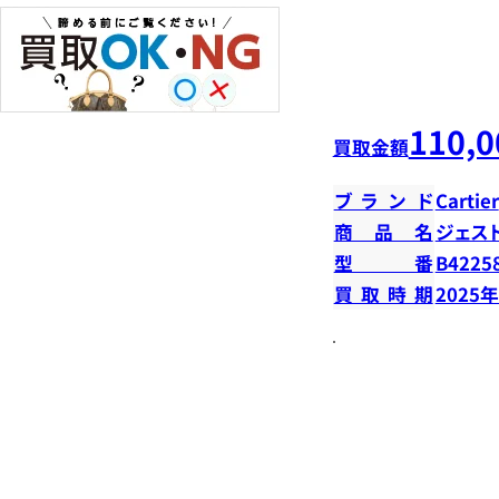
110,0
買取金額
ブランド
Cartier
商品名
ジェス
型番
B4225
買取時期
2025