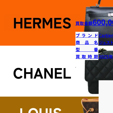
600,0
買取金額
ブランド
Cartier
商品名
ジュス
型番
買取時期
2025