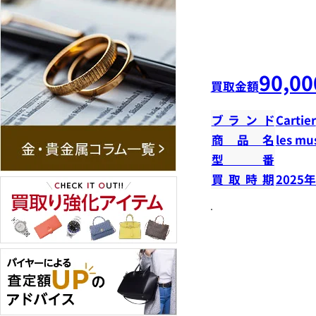
90,00
買取金額
ブランド
Cartier
商品名
les m
型番
買取時期
2025