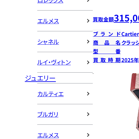
ロレックス
315,0
買取金額
エルメス
ブランド
Cartier
シャネル
商品名
クラッ
型番
買取時期
2025
ルイ・ヴィトン
ジュエリー
カルティエ
ブルガリ
エルメス