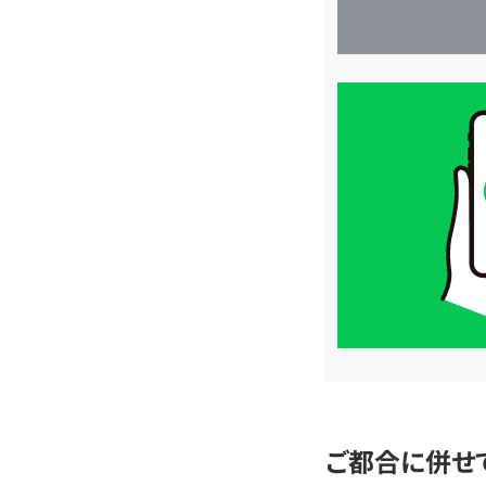
買
取
価
格
は
LINE
簡
単
査
定
ご都合に併せ