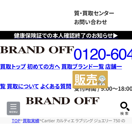
質・買取センター
お問い合わせ
健康保険証での本人確認終了のお知らせ▶
フ
リ
ー
ダ
買取トップ
初めての方へ
買取ブランド一覧
店舗一
イ
販
ヤ
売
覧
買取について
よくある質問
受付時間 / 9:00～18:0
ル
サ
0120604117
イ
ト
TOP
買取実績
Cartier カルティエ ラブリング ジュエリー 750 の