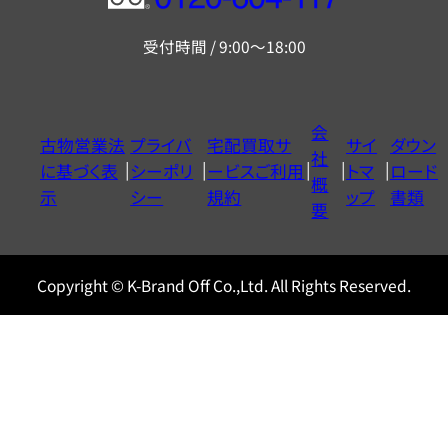
フ
リ
受付時間 / 9:00～18:00
ー
ダ
イ
会
古物営業法
プライバ
宅配買取サ
サイ
ダウン
ヤ
社
に基づく表
シーポリ
ービスご利用
トマ
ロード
ル
概
示
シー
規約
ップ
書類
0120604117
要
Copyright © K-Brand Off Co.,Ltd. All Rights Reserved.