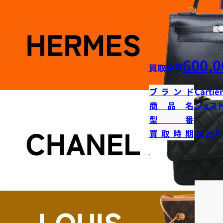
600,0
買取金額
ブランド
Cartier
商品名
ジュス
型番
買取時期
2025