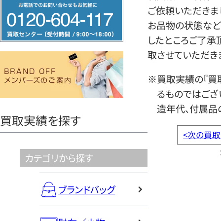
フ
ご依頼いただきま
リ
お品物の状態など
ー
したところご了承
ダ
取させていただき
イ
ヤ
※買取実績の『買
ル
るものではござ
0120604117
造年代、付属品
買取実績を探す
<
次の買取
カテゴリから探す
ブランドバッグ