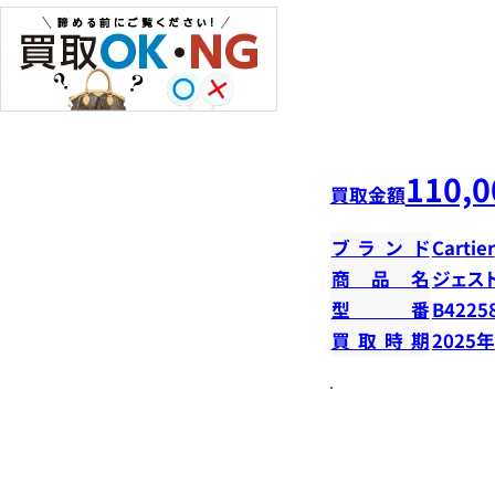
110,0
買取金額
ブランド
Cartier
商品名
ジェス
型番
B4225
買取時期
2025