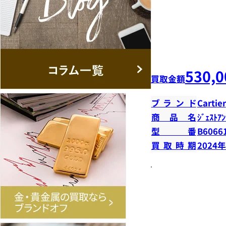
530,0
買取金額
ブランド
Cartier
商品名
ｼﾞｪｽﾄｱﾝ
型番
B6066
買取時期
2024