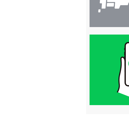
買
取
価
格
は
LINE
簡
単
査
定