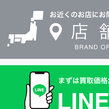
店
0120604117
舗
検
索
買
取
価
格
は
LINE