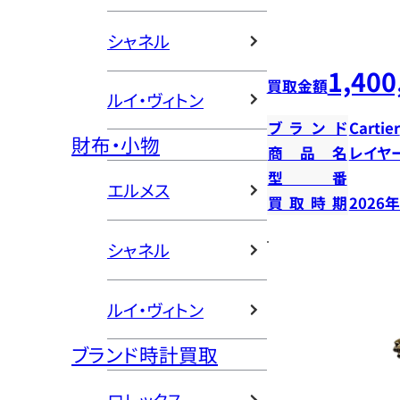
シャネル
1,400
買取金額
ルイ・ヴィトン
ブランド
Cartier
財布・小物
商品名
レイヤ
型番
エルメス
買取時期
2026
シャネル
ルイ・ヴィトン
ブランド時計買取