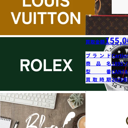
155,0
買取金額
ブランド
Cartier
商品名
1895
型番
CAN74
買取時期
2025