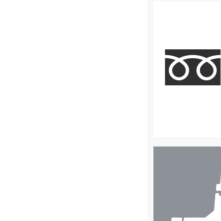
店
舗
検
索