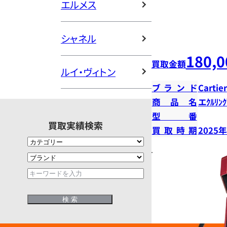
エルメス
シャネル
180,0
買取金額
ルイ・ヴィトン
ブランド
Cartier
商品名
エｸﾙﾘﾝｸ
型番
買取実績検索
買取時期
2025