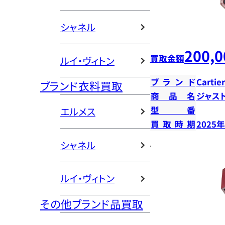
シャネル
200,0
買取金額
ルイ・ヴィトン
ブランド
Cartier
ブランド衣料買取
商品名
ジャス
型番
エルメス
買取時期
2025
シャネル
ルイ・ヴィトン
その他ブランド品買取