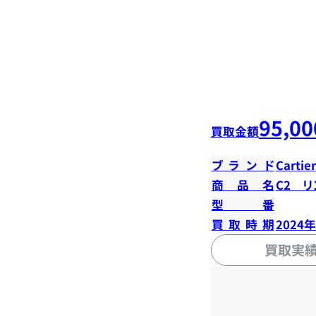
95,00
買取金額
ブランド
Cartier
商品名
C2 リ
型番
買取時期
2024
買取実