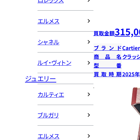
ロレックス
エルメス
315,0
買取金額
シャネル
ブランド
Cartier
商品名
クラッ
ルイ・ヴィトン
型番
買取時期
2025
ジュエリー
カルティエ
ブルガリ
エルメス