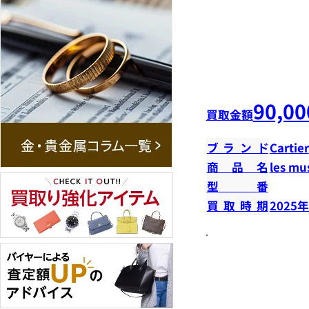
90,00
買取金額
ブランド
Cartier
商品名
les m
型番
買取時期
2025