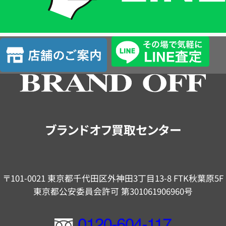
簡
単
査
店
定
舗
の
ご
案
内
ブランドオフ買取センター
〒101-0021 東京都千代田区外神田3丁目13-8 FTK秋葉原5F
東京都公安委員会許可 第301061906960号