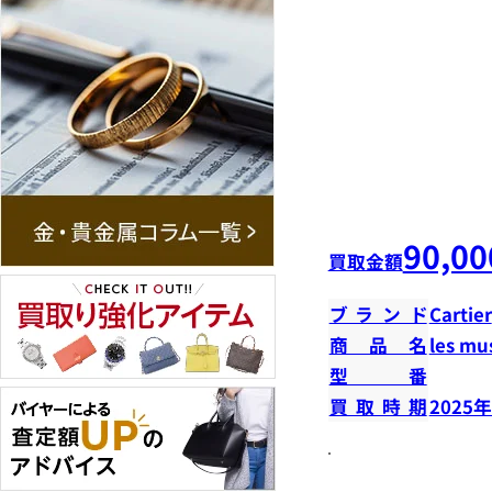
90,00
買取金額
ブランド
Cartier
商品名
les m
型番
買取時期
2025