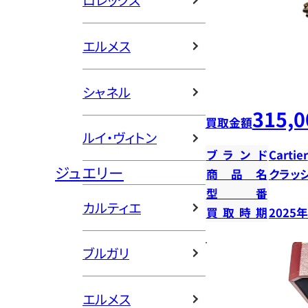
ロレックス
エルメス
シャネル
315,0
買取金額
ルイ・ヴィトン
ブランド
Cartier
ジュエリー
商品名
クラッ
型番
カルティエ
買取時期
2025
ブルガリ
エルメス