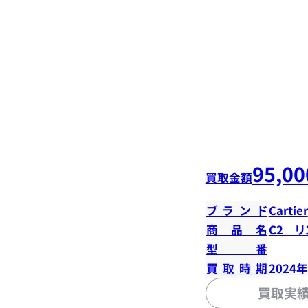
95,00
買取金額
ブランド
Cartier
商品名
C2 リ
型番
買取時期
2024
買取実