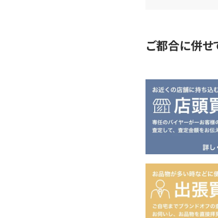
定
ご都合に併せ