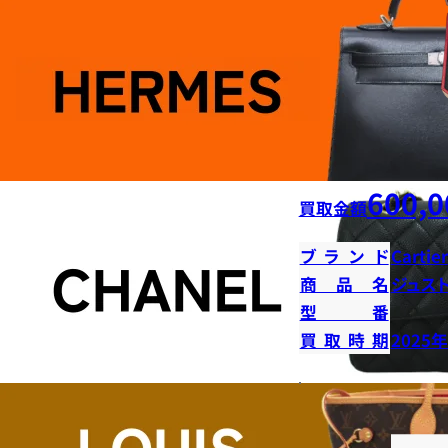
600,0
買取金額
ブランド
Cartier
商品名
ジュス
型番
買取時期
2025