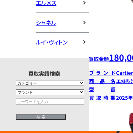
エルメス
シャネル
ルイ・ヴィトン
180,0
買取金額
ブランド
Cartier
買取実績検索
商品名
エｸﾙﾘﾝｸ
型番
買取時期
2025