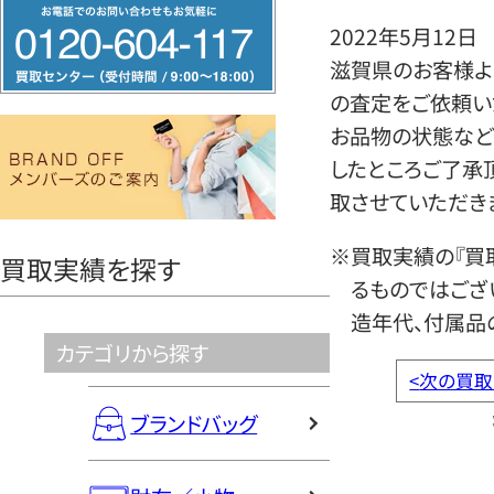
フ
2022年5月12日
リ
滋賀県のお客様より
ー
の査定をご依頼い
ダ
お品物の状態など
イ
したところご了承
ヤ
取させていただき
ル
0120604117
※買取実績の『買
買取実績を探す
るものではござ
造年代、付属品
カテゴリから探す
<
次の買取
ブランドバッグ