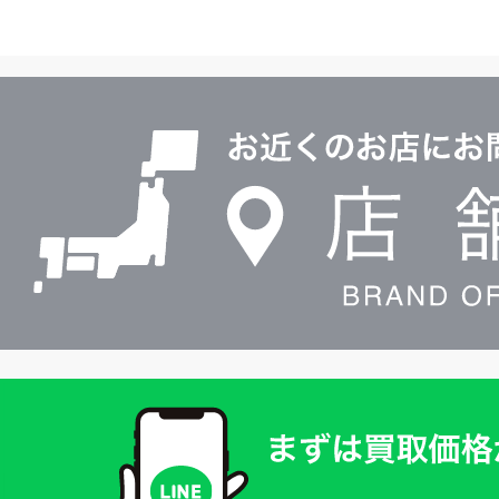
イ
ヤ
ル
店
0120604117
舗
検
索
買
取
価
格