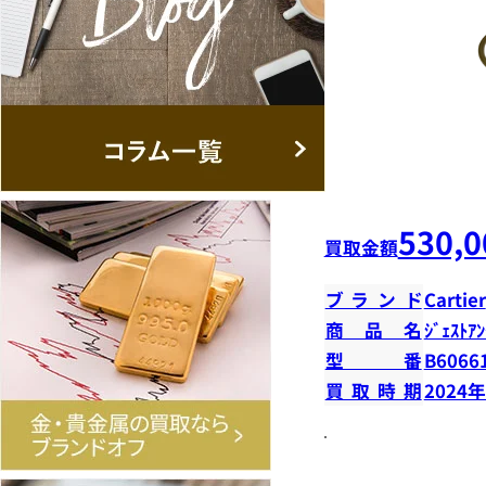
530,0
買取金額
ブランド
Cartier
商品名
ｼﾞｪｽﾄｱﾝ
型番
B6066
買取時期
2024