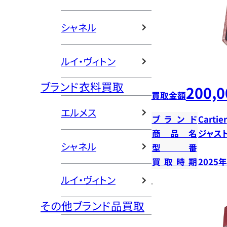
シャネル
ルイ・ヴィトン
ブランド衣料買取
200,0
買取金額
エルメス
ブランド
Cartier
商品名
ジャス
シャネル
型番
買取時期
2025
ルイ・ヴィトン
その他ブランド品買取