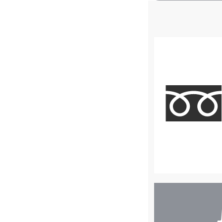
店
舗
検