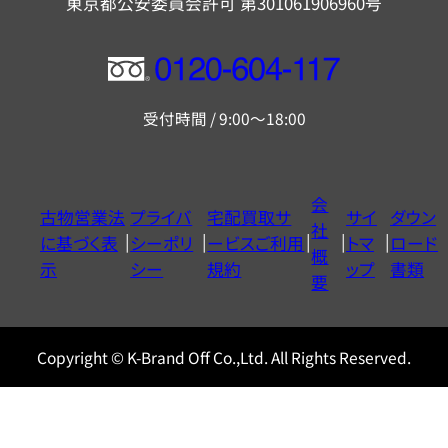
東京都公安委員会許可 第301061906960号
フ
リ
受付時間 / 9:00～18:00
ー
ダ
イ
会
古物営業法
プライバ
宅配買取サ
サイ
ダウン
ヤ
社
に基づく表
シーポリ
ービスご利用
トマ
ロード
ル
概
示
シー
規約
ップ
書類
0120604117
要
Copyright © K-Brand Off Co.,Ltd. All Rights Reserved.