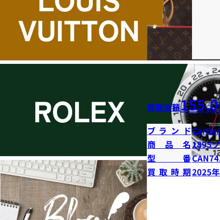
155,0
買取金額
ブランド
Cartier
商品名
1895
型番
CAN74
買取時期
2025