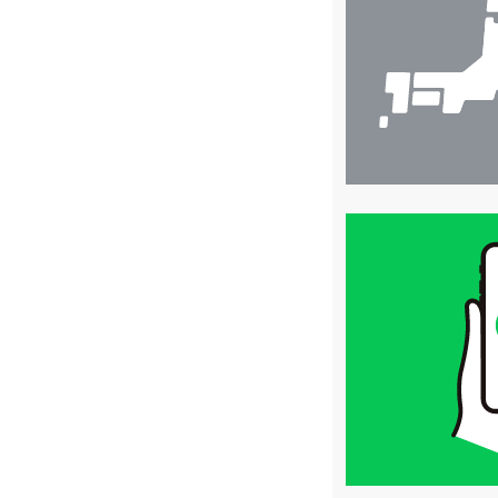
索
買
取
価
格
は
LINE
簡
単
査