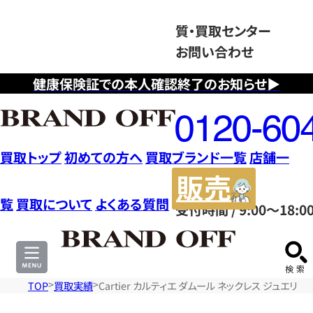
質・買取センター
お問い合わせ
健康保険証での本人確認終了のお知らせ▶
フ
リ
ー
ダ
買取トップ
初めての方へ
買取ブランド一覧
店舗一
イ
販
ヤ
売
覧
買取について
よくある質問
受付時間 / 9:00～18:0
ル
サ
0120604117
イ
ト
TOP
買取実績
Cartier カルティエ ダムール ネックレス ジュエリー 