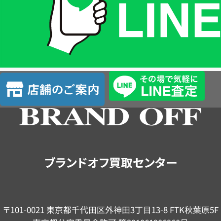
は
LINE
簡
単
査
店
定
舗
の
ご
案
内
ブランドオフ買取センター
〒101-0021 東京都千代田区外神田3丁目13-8 FTK秋葉原5F