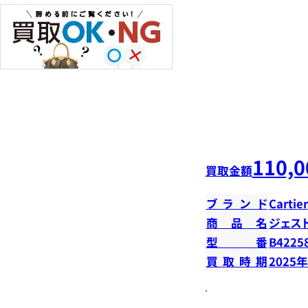
110,0
買取金額
ブランド
Cartier
商品名
ジェス
型番
B4225
買取時期
2025