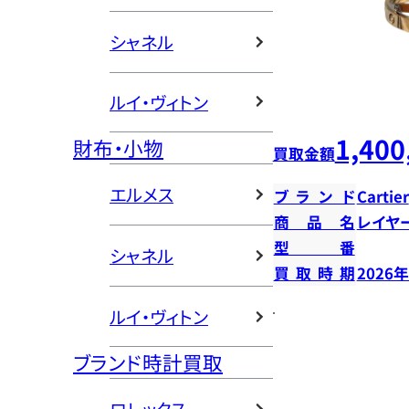
シャネル
ルイ・ヴィトン
1,400
財布・小物
買取金額
エルメス
ブランド
Cartier
商品名
レイヤ
型番
シャネル
買取時期
2026
ルイ・ヴィトン
ブランド時計買取