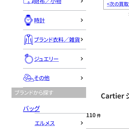
財布／小物
<
次の買取
時計
ブランド衣料／雑貨
ジュエリー
その他
ブランドから探す
Carti
バッグ
110
件
エルメス