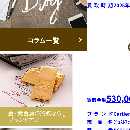
買取時期
2025
530,0
買取金額
ブランド
Cartier
商品名
ｼﾞｪｽﾄｱﾝ
型番
B6066