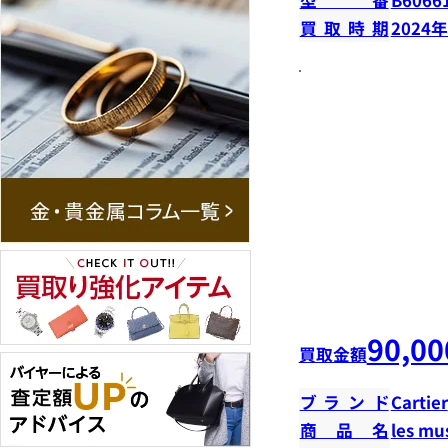
買取時期
2024
90,00
買取金額
ブランド
Cartier
商品名
les m