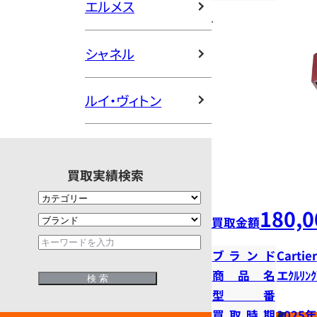
エルメス
シャネル
ルイ・ヴィトン
買取実績検索
180,0
買取金額
ブランド
Cartier
商品名
エｸﾙﾘﾝｸ
型番
買取時期
2025