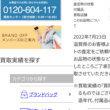
フ
査定時の状態
リ
付属品
買取店舗
ー
このお品物につい
ダ
て
イ
2022年7月23日
ヤ
滋賀県のお客様よ
ル
トの査定をご依頼
0120604117
お品物の状態など
買取実績を探す
したところご了承
取させていただき
カテゴリから探す
※買取実績の『買
るものではござ
ブランドバッグ
造年代、付属品