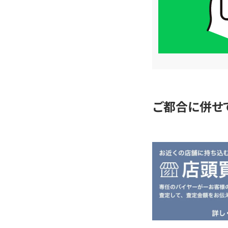
LINE
簡
単
査
定
ご都合に併せ