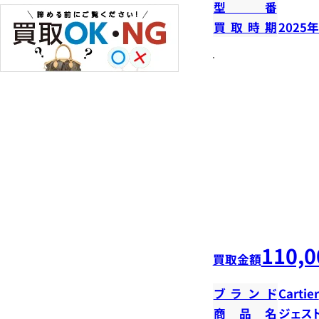
型番
買取時期
2025
110,0
買取金額
ブランド
Cartier
商品名
ジェス