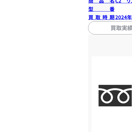
商品名
C2 リ
型番
買取時期
2024
買取実