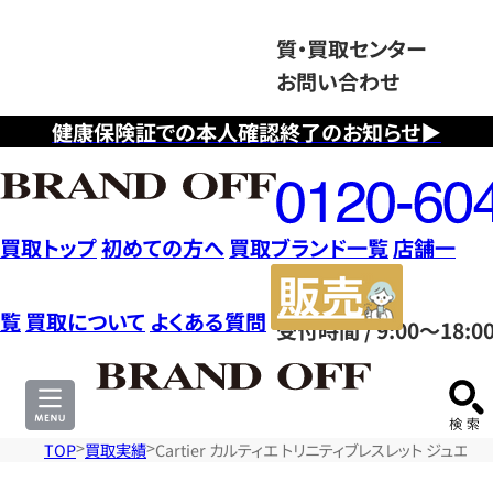
質・買取センター
お問い合わせ
健康保険証での本人確認終了のお知らせ▶
フ
リ
ー
ダ
買取トップ
初めての方へ
買取ブランド一覧
店舗一
イ
販
ヤ
売
覧
買取について
よくある質問
受付時間 / 9:00～18:0
ル
サ
0120604117
イ
ト
TOP
買取実績
Cartier カルティエ トリニティブレスレット ジュエ