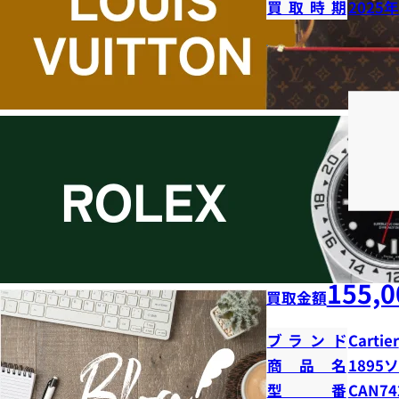
買取時期
2025
155,0
買取金額
ブランド
Cartier
商品名
1895
型番
CAN74