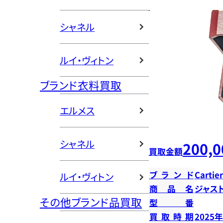
シャネル
ルイ・ヴィトン
ブランド衣料買取
エルメス
シャネル
200,0
買取金額
ブランド
Cartier
ルイ・ヴィトン
商品名
ジャス
その他ブランド品買取
型番
買取時期
2025