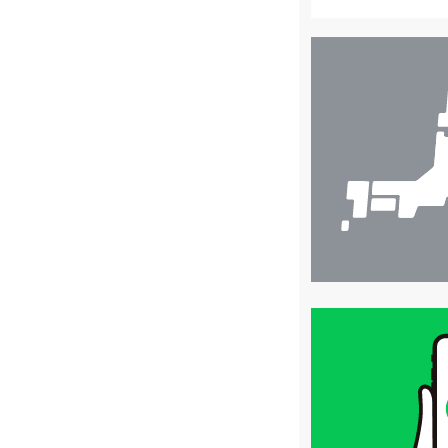
店
舗
検
索
買
取
価
格
は