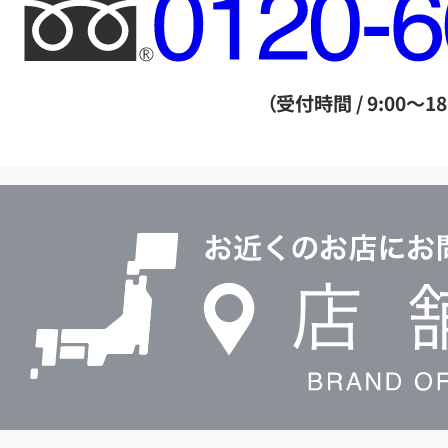
フ
リ
ー
ダ
（受付時間 / 9:00～18
イ
ヤ
ル
店
0120604117
舗
検
索