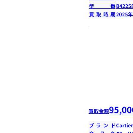
型番
B4225
買取時期
2025
95,00
買取金額
ブランド
Cartier