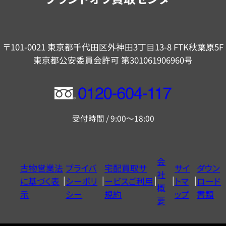
〒101-0021 東京都千代田区外神田3丁目13-8 FTK秋葉原5F
東京都公安委員会許可 第301061906960号
フ
リ
受付時間 / 9:00～18:00
ー
ダ
イ
会
古物営業法
プライバ
宅配買取サ
サイ
ダウン
ヤ
社
に基づく表
シーポリ
ービスご利用
トマ
ロード
ル
概
示
シー
規約
ップ
書類
0120604117
要