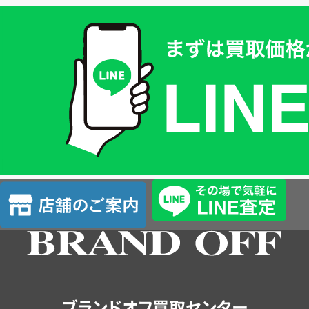
買
取
価
格
は
LINE
簡
単
査
店
定
舗
の
ご
案
内
ブランドオフ買取センター