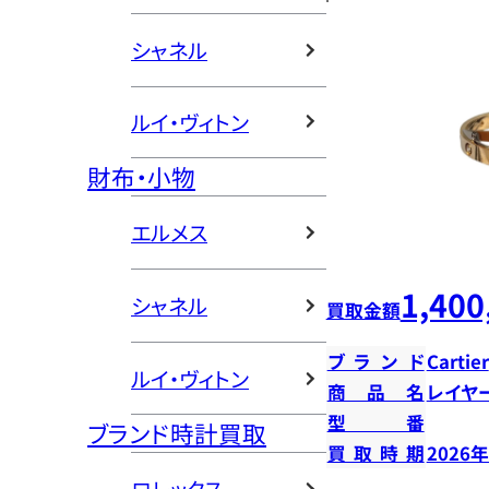
シャネル
ルイ・ヴィトン
財布・小物
エルメス
1,400
シャネル
買取金額
ブランド
Cartier
ルイ・ヴィトン
商品名
レイヤ
型番
ブランド時計買取
買取時期
2026