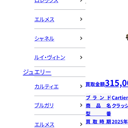
ロレックス
エルメス
シャネル
ルイ・ヴィトン
ジュエリー
315,0
買取金額
カルティエ
ブランド
Cartier
ブルガリ
商品名
クラッ
型番
買取時期
2025
エルメス