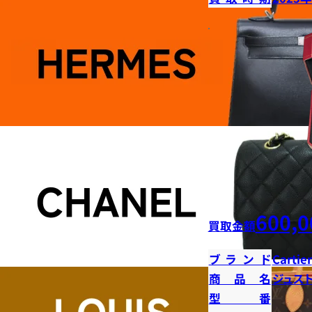
600,0
買取金額
ブランド
Cartier
商品名
ジュス
型番