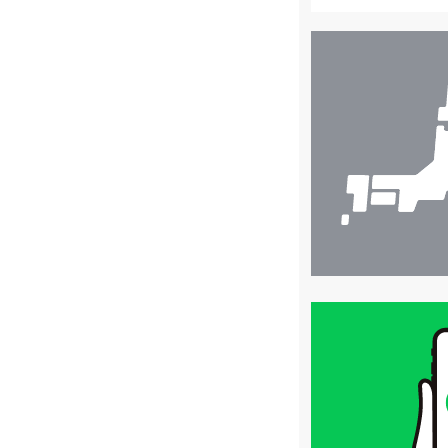
店
舗
検
索
買
取
価
格
は