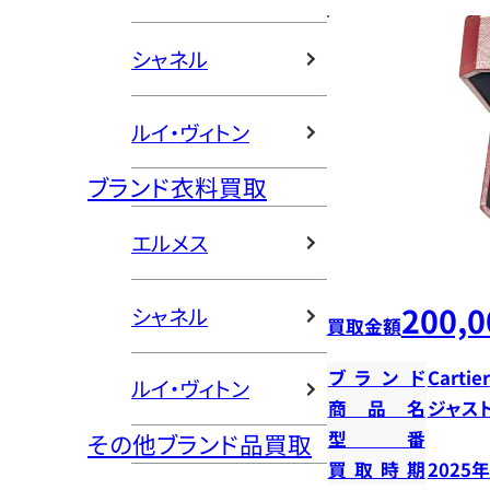
シャネル
ルイ・ヴィトン
ブランド衣料買取
エルメス
200,0
シャネル
買取金額
ブランド
Cartier
ルイ・ヴィトン
商品名
ジャス
型番
その他ブランド品買取
買取時期
2025