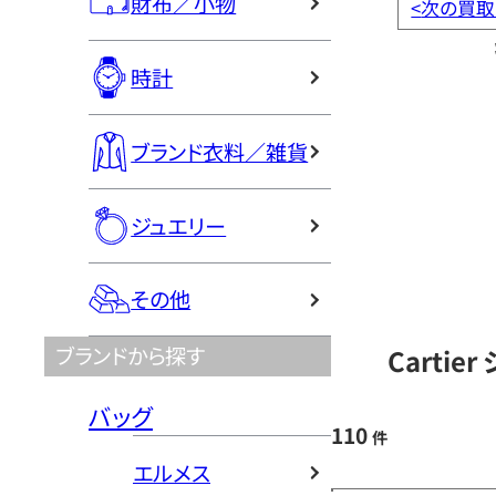
財布／小物
<
次の買取
時計
ブランド衣料／雑貨
ジュエリー
その他
ブランドから探す
Carti
バッグ
110
件
エルメス