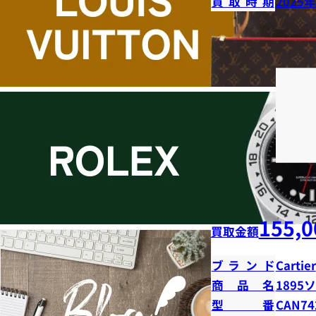
買取時期
2025
155,0
買取金額
ブランド
Cartier
商品名
1895
型番
CAN74