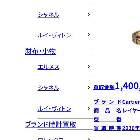
シャネル
ルイ・ヴィトン
財布・小物
エルメス
1,400
買取金額
シャネル
ブランド
Cartier
ルイ・ヴィトン
商品名
レイヤ
型番
ブランド時計買取
買取時期
2026