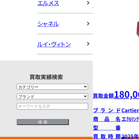
エルメス
シャネル
ルイ・ヴィトン
買取実績検索
180,0
買取金額
ブランド
Cartier
商品名
エｸﾙﾘﾝｸ
型番
買取時期
2025