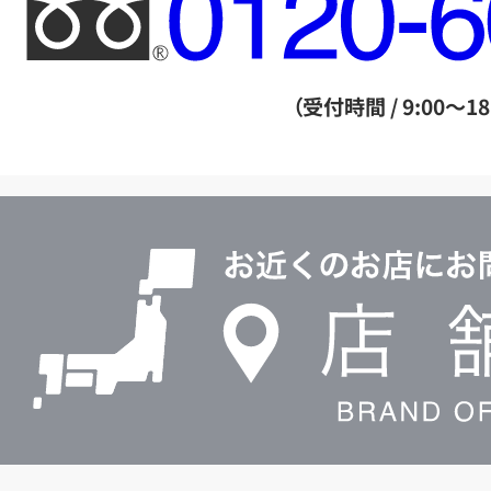
リ
ー
ダ
（受付時間 / 9:00～18
イ
ヤ
ル
店
0120604117
舗
検
索