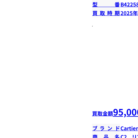
型番
B4225
買取時期
2025
95,00
買取金額
ブランド
Cartier
商品名
C2 リ