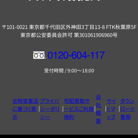
〒101-0021 東京都千代田区外神田3丁目13-8 FTK秋葉原5F
東京都公安委員会許可 第301061906960号
フ
リ
受付時間 / 9:00～18:00
ー
ダ
イ
会
古物営業法
プライバ
宅配買取サ
サイ
ダウン
ヤ
社
に基づく表
シーポリ
ービスご利用
トマ
ロード
ル
概
示
シー
規約
ップ
書類
0120604117
要