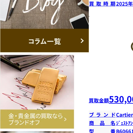
買取時期
2025
530,0
買取金額
ブランド
Cartier
商品名
ｼﾞｪｽﾄｱﾝ
型番
B6066