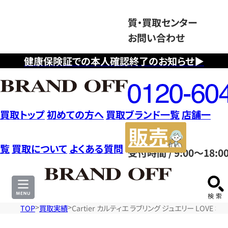
質・買取センター
お問い合わせ
健康保険証での本人確認終了のお知らせ▶
フ
リ
ー
ダ
買取トップ
初めての方へ
買取ブランド一覧
店舗一
イ
販
ヤ
売
覧
買取について
よくある質問
受付時間 / 9:00～18:0
ル
サ
0120604117
イ
ト
TOP
買取実績
Cartier カルティエ ラブリング ジュエリー LOVE