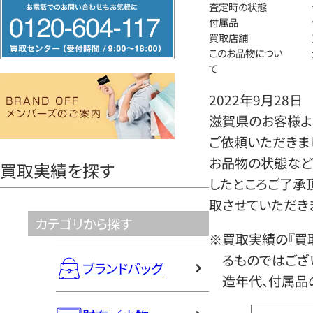
フ
査定時の状態
付属品
リ
買取店舗
ー
このお品物につい
ダ
て
イ
2022年9月28日
ヤ
滋賀県のお客様よ
ル
ご依頼いただきま
0120604117
お品物の状態など
買取実績を探す
したところご了承
取させていただき
カテゴリから探す
※買取実績の『買
るものではござ
ブランドバッグ
造年代、付属品