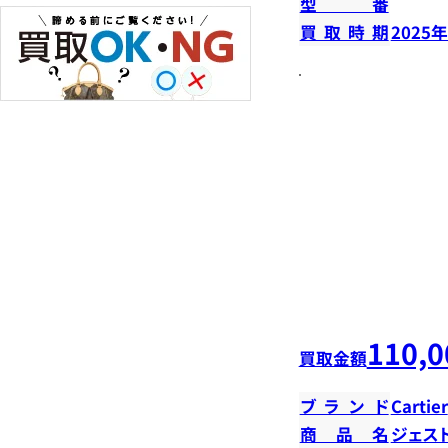
型番
買取時期
2025
110,0
買取金額
ブランド
Cartier
商品名
ジェス