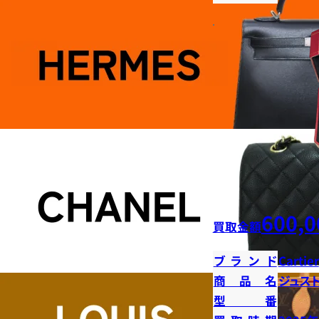
600,0
買取金額
ブランド
Cartier
商品名
ジュス
型番