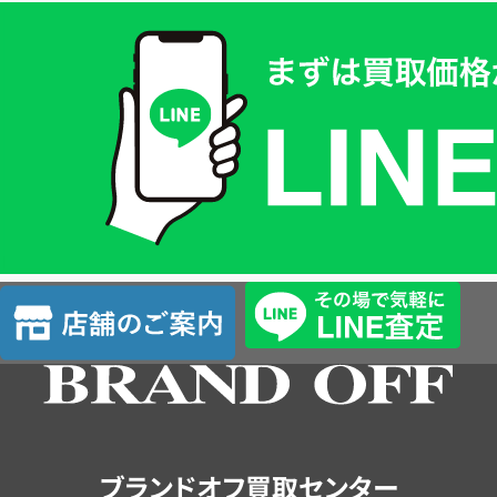
買
取
価
格
は
LINE
簡
単
査
店
定
舗
の
ご
案
内
ブランドオフ買取センター