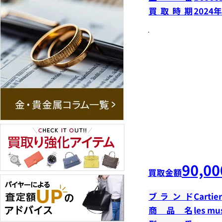
買取時期
2024
90,00
買取金額
ブランド
Cartier
商品名
les m