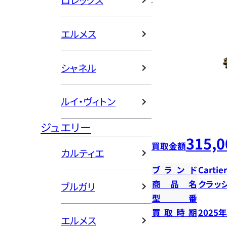
ロレックス
エルメス
シャネル
ルイ・ヴィトン
ジュエリー
315,0
買取金額
カルティエ
ブランド
Cartier
商品名
クラッ
ブルガリ
型番
買取時期
2025
エルメス