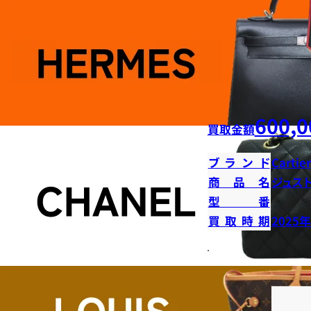
600,0
買取金額
ブランド
Cartier
商品名
ジュス
型番
買取時期
2025