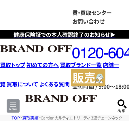
質・買取センター
お問い合わせ
健康保険証での本人確認終了のお知らせ▶
フ
リ
ー
ダ
買取トップ
初めての方へ
買取ブランド一覧
店舗一
イ
販
ヤ
売
覧
買取について
よくある質問
受付時間 / 9:00～18:0
ル
サ
0120604117
イ
ト
TOP
買取実績
Cartier カルティエ トリニティ 3連チェーンネック