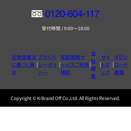
フ
リ
受付時間 / 9:00～18:00
ー
ダ
イ
会
古物営業法
プライバ
宅配買取サ
サイ
ダウン
ヤ
社
に基づく表
シーポリ
ービスご利用
トマ
ロード
ル
概
示
シー
規約
ップ
書類
0120604117
要
Copyright © K-Brand Off Co.,Ltd. All Rights Reserved.