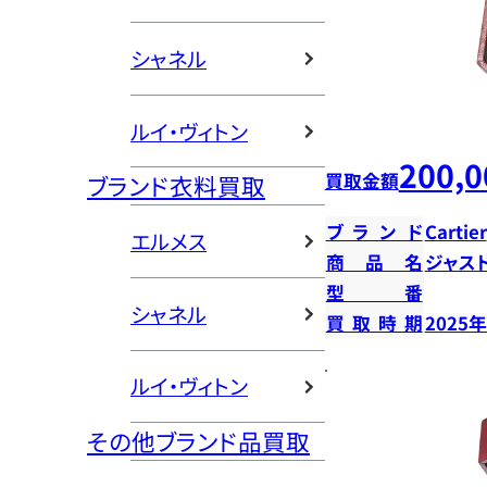
シャネル
ルイ・ヴィトン
200,0
買取金額
ブランド衣料買取
ブランド
Cartier
エルメス
商品名
ジャス
型番
シャネル
買取時期
2025
ルイ・ヴィトン
その他ブランド品買取