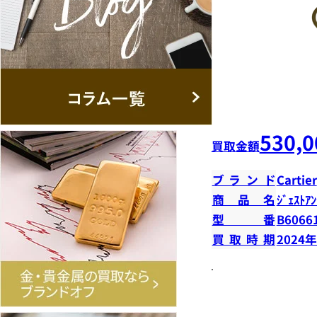
530,0
買取金額
ブランド
Cartier
商品名
ｼﾞｪｽﾄｱﾝ
型番
B6066
買取時期
2024