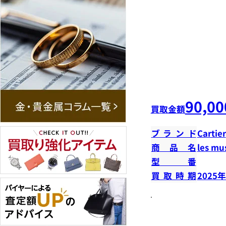
90,00
買取金額
ブランド
Cartier
商品名
les m
型番
買取時期
2025