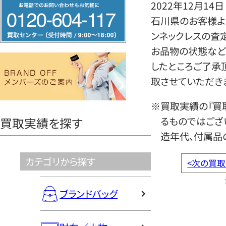
フ
2022年12月14日
リ
石川県のお客様より
ー
ンネックレスの査
ダ
お品物の状態など
イ
したところご了承
ヤ
取させていただき
ル
※買取実績の『買
0120604117
るものではござ
買取実績を探す
造年代、付属品
カテゴリから探す
<
次の買取
ブランドバッグ