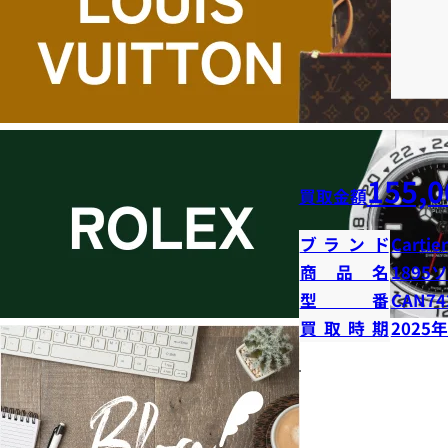
155,0
買取金額
ブランド
Cartier
商品名
1895
型番
CAN74
買取時期
2025