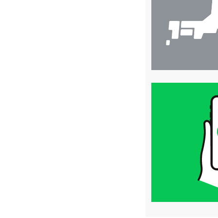
索
買
取
価
格
は
LINE
簡
単
査