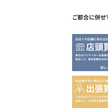
定
ご都合に併せ