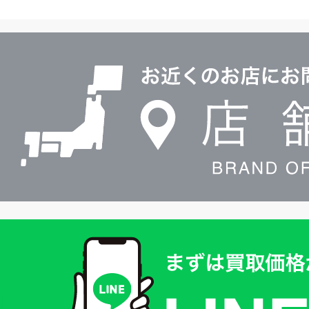
ヤ
ル
店
0120604117
舗
検
索
買
取
価
格