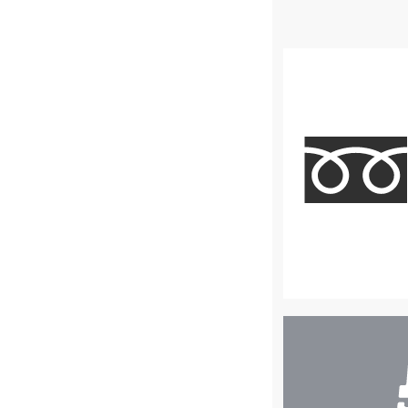
店
舗
検