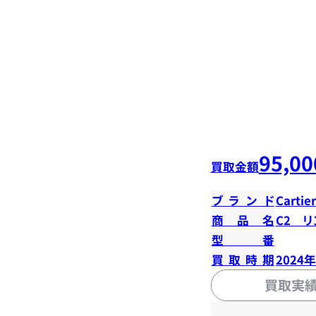
95,00
買取金額
ブランド
Cartier
商品名
C2 リ
型番
買取時期
2024
買取実