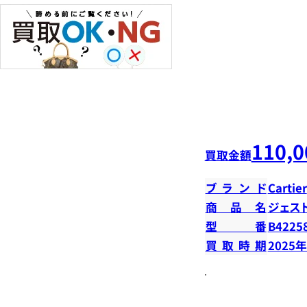
110,0
買取金額
ブランド
Cartier
商品名
ジェス
型番
B4225
買取時期
2025