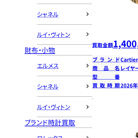
シャネル
ルイ・ヴィトン
1,400
買取金額
財布・小物
ブランド
Cartier
エルメス
商品名
レイヤ
型番
買取時期
2026
シャネル
ルイ・ヴィトン
ブランド時計買取