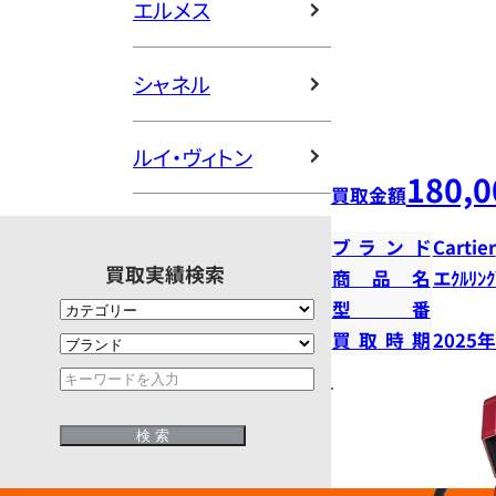
エルメス
シャネル
ルイ・ヴィトン
180,0
買取金額
ブランド
Cartier
買取実績検索
商品名
エｸﾙﾘﾝｸ
型番
買取時期
2025