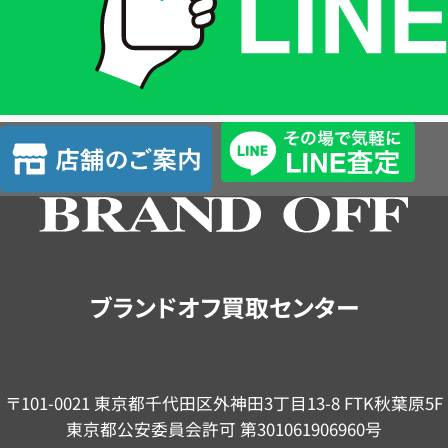
は
LINE
簡
単
査
店
定
舗
の
ご
案
内
ブランドオフ買取センター
〒101-0021 東京都千代田区外神田3丁目13-8 FTK秋葉原5F
東京都公安委員会許可 第301061906960号