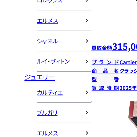
ロレックス
エルメス
シャネル
315,0
買取金額
ルイ・ヴィトン
ブランド
Cartier
商品名
クラッ
ジュエリー
型番
買取時期
2025
カルティエ
ブルガリ
エルメス