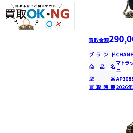
290,0
買取金額
ブランド
CHANE
マトラ
商品名
ニ
型番
AP308
買取時期
2026