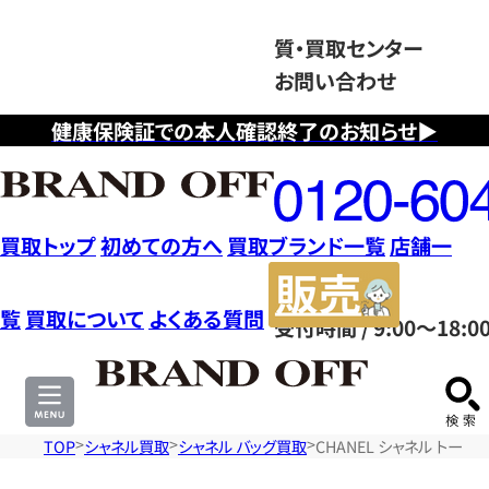
質・買取センター
お問い合わせ
健康保険証での本人確認終了のお知らせ▶
フ
リ
ー
ダ
買取トップ
初めての方へ
買取ブランド一覧
店舗一
イ
販
ヤ
売
覧
買取について
よくある質問
受付時間 / 9:00～18:0
ル
サ
0120604117
イ
ト
TOP
シャネル買取
シャネル バッグ買取
CHANEL シャネル トー