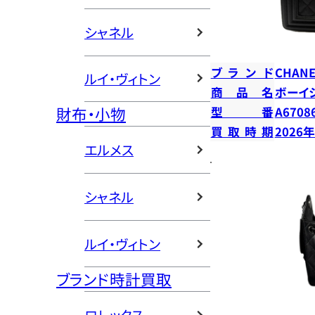
シャネル
ブランド
CHANE
ルイ・ヴィトン
商品名
ボーイ
財布・小物
型番
A6708
買取時期
2026
エルメス
シャネル
ルイ・ヴィトン
ブランド時計買取