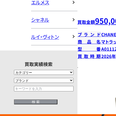
エルメス
950,0
シャネル
買取金額
ブランド
CHANE
ルイ・ヴィトン
商品名
マトラ
型番
A0111
買取時期
2026
買取実績検索