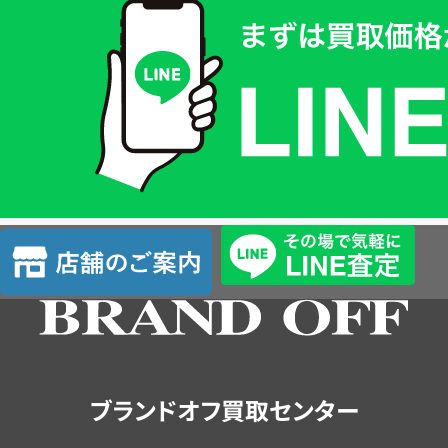
取
価
格
は
LINE
簡
単
査
店
定
舗
の
ご
案
内
ブランドオフ買取センター