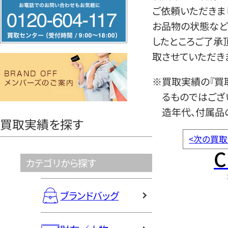
フ
ご依頼いただきま
リ
お品物の状態など
ー
したところご了承
ダ
取させていただき
イ
ヤ
※買取実績の『買
ル
るものではござ
0120604117
造年代、付属品
買取実績を探す
<
次の買取
C
カテゴリから探す
ブランドバッグ