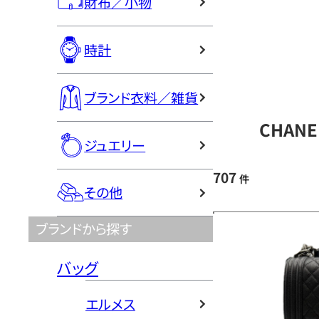
財布／小物
時計
ブランド衣料／雑貨
CHAN
ジュエリー
707
件
その他
ブランドから探す
バッグ
エルメス