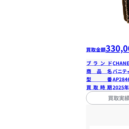
330,0
買取金額
ブランド
CHANE
商品名
バニテ
型番
AP284
買取時期
2025
買取実