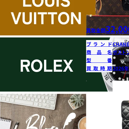
32,00
買取金額
ブランド
CHANE
商品名
ボストン
型番
買取時期
2026