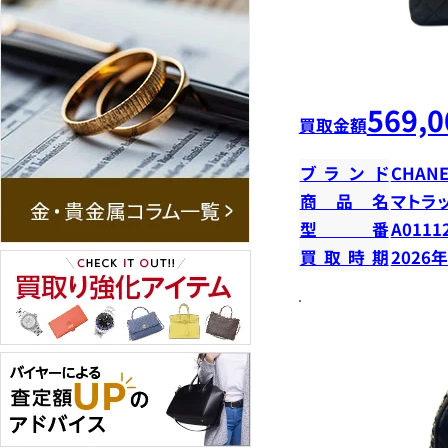
569,0
買取金額
ブランド
CHANE
商品名
マトラ
型番
A0111
買取時期
2026