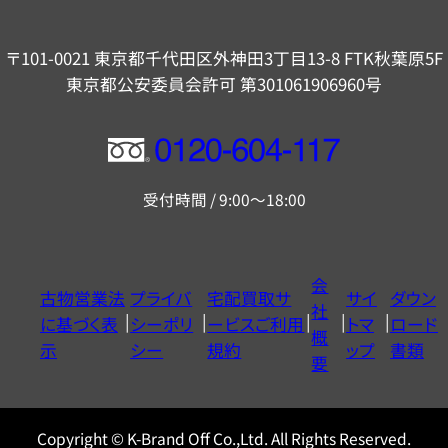
〒101-0021 東京都千代田区外神田3丁目13-8 FTK秋葉原5F
東京都公安委員会許可 第301061906960号
フ
リ
受付時間 / 9:00～18:00
ー
ダ
イ
会
古物営業法
プライバ
宅配買取サ
サイ
ダウン
ヤ
社
に基づく表
シーポリ
ービスご利用
トマ
ロード
ル
概
示
シー
規約
ップ
書類
0120604117
要
Copyright © K-Brand Off Co.,Ltd. All Rights Reserved.