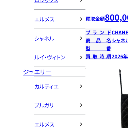
ロレックス
800,0
エルメス
買取金額
ブランド
CHANE
シャネル
商品名
シャネ
型番
買取時期
2026
ルイ・ヴィトン
ジュエリー
カルティエ
ブルガリ
エルメス