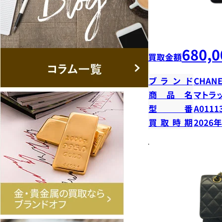
680,0
買取金額
ブランド
CHANE
商品名
マトラ
型番
A0111
買取時期
2026