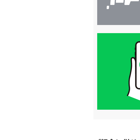
買
取
価
格
は
LINE
簡
単
査
定