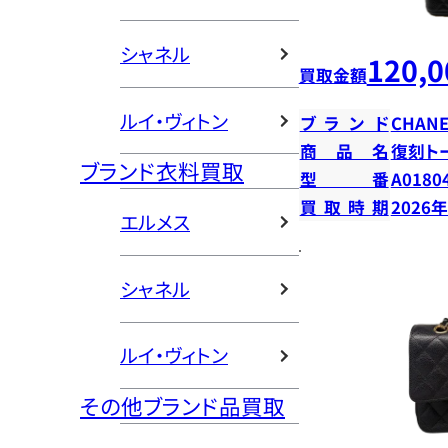
シャネル
120,0
買取金額
ルイ・ヴィトン
ブランド
CHANE
商品名
復刻ト
ブランド衣料買取
型番
A0180
買取時期
2026
エルメス
シャネル
ルイ・ヴィトン
その他ブランド品買取