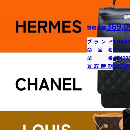
369,0
買取金額
ブランド
CHANE
商品名
チェー
型番
AS490
買取時期
2026