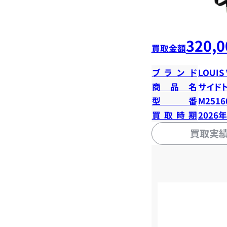
320,0
買取金額
ブランド
LOUIS
商品名
サイド
型番
M2516
買取時期
2026
買取実