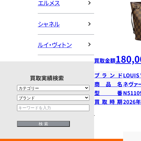
エルメス
シャネル
ルイ・ヴィトン
180,0
買取金額
ブランド
LOUIS
買取実績検索
商品名
ネヴァ
型番
N5110
買取時期
2026