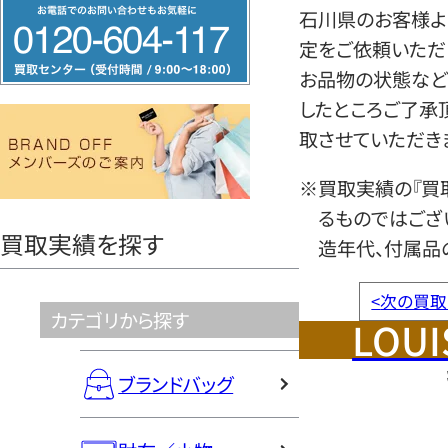
フ
石川県のお客様より
リ
定をご依頼いただ
ー
お品物の状態など
ダ
したところご了承
イ
取させていただき
ヤ
ル
※買取実績の『買
0120604117
るものではござ
買取実績を探す
造年代、付属品
<
次の買取
カテゴリから探す
LOUI
ブランドバッグ