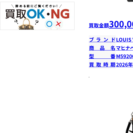
300,0
買取金額
ブランド
LOUIS
商品名
マヒナ
型番
M5920
買取時期
2026