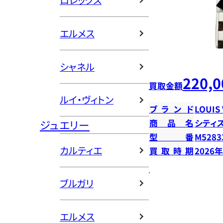
ロレックス
エルメス
シャネル
220,0
買取金額
ルイ・ヴィトン
ブランド
LOUIS
ジュエリー
商品名
シティ
型番
M5283
カルティエ
買取時期
2026
ブルガリ
エルメス