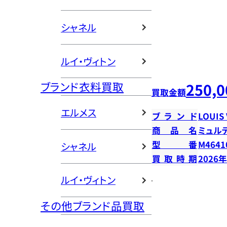
シャネル
ルイ・ヴィトン
ブランド衣料買取
250,0
買取金額
エルメス
ブランド
LOUIS
商品名
ミュル
型番
M4641
シャネル
買取時期
2026
ルイ・ヴィトン
その他ブランド品買取