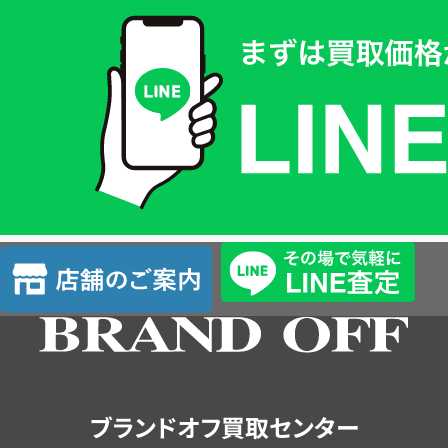
買
取
価
格
は
LINE
簡
単
査
店
定
舗
の
ご
案
内
ブランドオフ買取センター