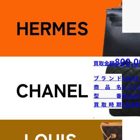
800,0
買取金額
ブランド
LOUIS
商品名
ミニス
型番
M1312
買取時期
2026