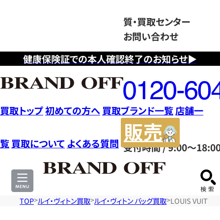
質・買取センター
お問い合わせ
健康保険証での本人確認終了のお知らせ▶
フ
リ
ー
ダ
買取トップ
初めての方へ
買取ブランド一覧
店舗一
イ
販
ヤ
売
覧
買取について
よくある質問
受付時間 / 9:00～18:0
ル
サ
0120604117
イ
ト
TOP
ルイ・ヴィトン買取
ルイ・ヴィトン バッグ買取
LOUIS VUIT