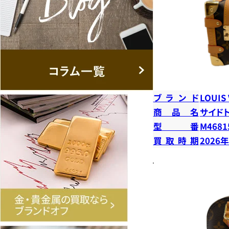
ブランド
LOUIS
商品名
サイド
型番
M4681
買取時期
2026