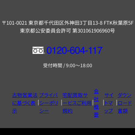
〒101-0021 東京都千代田区外神田3丁目13-8 FTK秋葉原5F
東京都公安委員会許可 第301061906960号
フ
リ
受付時間 / 9:00～18:00
ー
ダ
イ
会
古物営業法
プライバ
宅配買取サ
サイ
ダウン
ヤ
社
に基づく表
シーポリ
ービスご利用
トマ
ロード
ル
概
示
シー
規約
ップ
書類
0120604117
要