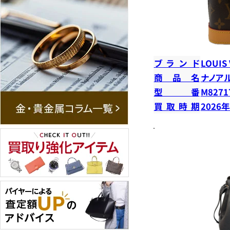
ブランド
LOUIS
商品名
ナノア
型番
M8271
買取時期
2026