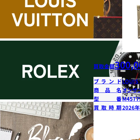
300,0
買取金額
ブランド
LOUIS
商品名
オンザ
型番
M4577
買取時期
2026