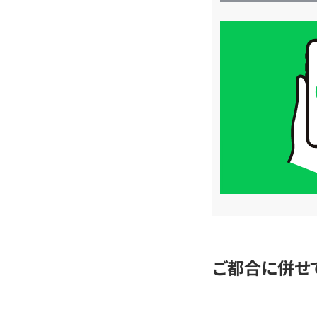
買
取
価
格
は
LINE
簡
単
査
定
ご都合に併せ