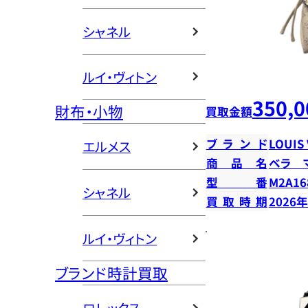
シャネル
ルイ・ヴィトン
350,0
財布・小物
買取金額
ブランド
LOUIS
エルメス
商品名
ベラ 
型番
M2A16
シャネル
買取時期
2026
ルイ・ヴィトン
ブランド時計買取