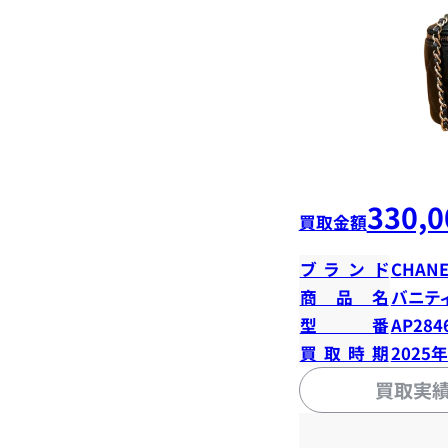
330,0
買取金額
ブランド
CHANE
商品名
バニテ
型番
AP284
買取時期
2025
買取実