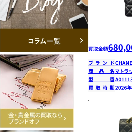
680,0
買取金額
ブランド
CHANE
商品名
マトラ
型番
A0111
買取時期
2026