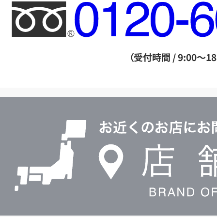
フ
リ
ー
ダ
（受付時間 / 9:00～18
イ
ヤ
ル
店
0120604117
舗
検
索