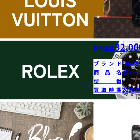
32,00
買取金額
ブランド
CHANE
商品名
ボストン
型番
買取時期
2026