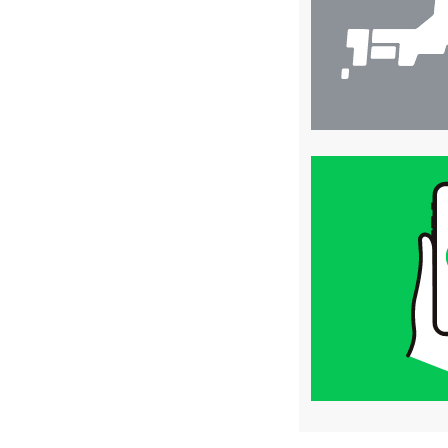
買
取
価
格
は
LINE
簡
単
査
定