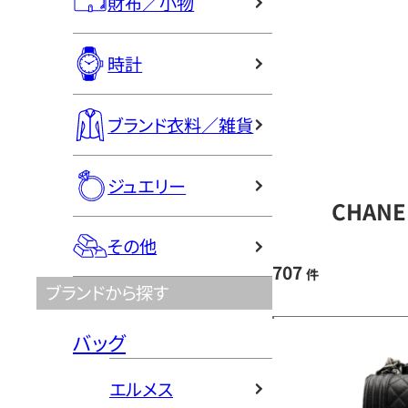
財布／小物
時計
ブランド衣料／雑貨
ジュエリー
CHAN
その他
707
件
ブランドから探す
バッグ
エルメス