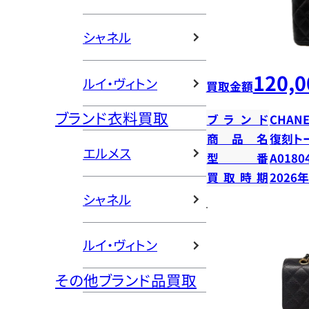
シャネル
120,0
ルイ・ヴィトン
買取金額
ブランド衣料買取
ブランド
CHANE
商品名
復刻ト
エルメス
型番
A0180
買取時期
2026
シャネル
ルイ・ヴィトン
その他ブランド品買取