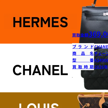
369,0
買取金額
ブランド
CHANE
商品名
チェー
型番
AS490
買取時期
2026