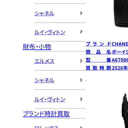
シャネル
ルイ・ヴィトン
ブランド
CHANE
財布・小物
商品名
ボーイ
型番
A6708
エルメス
買取時期
2026
シャネル
ルイ・ヴィトン
ブランド時計買取