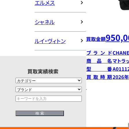
エルメス
シャネル
950,0
買取金額
ルイ・ヴィトン
ブランド
CHANE
商品名
マトラ
型番
A0111
買取実績検索
買取時期
2026