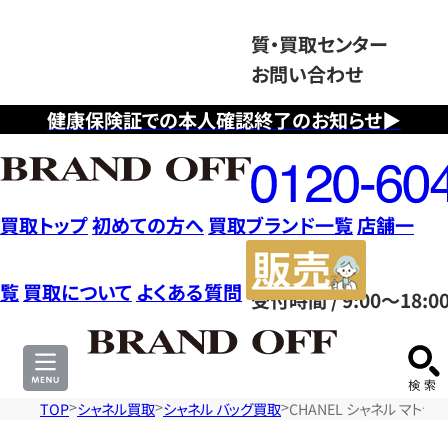
質・買取センター
お問い合わせ
健康保険証での本人確認終了のお知らせ▶
フ
リ
ー
ダ
買取トップ
初めての方へ
買取ブランド一覧
店舗一
イ
販
ヤ
売
覧
買取について
よくある質問
受付時間 / 9:00～18:0
ル
サ
0120604117
イ
ト
TOP
シャネル買取
シャネル バッグ買取
CHANEL シャネル マト