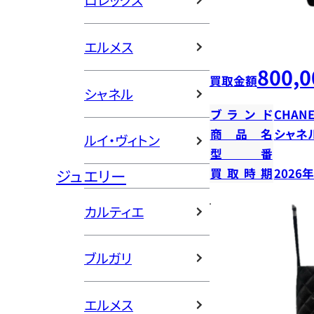
ロレックス
エルメス
800,0
買取金額
シャネル
ブランド
CHANE
商品名
シャネ
ルイ・ヴィトン
型番
ジュエリー
買取時期
2026
カルティエ
ブルガリ
エルメス