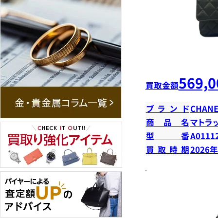
569,0
買取金額
ブランド
CHANE
商品名
マトラ
型番
A0111
買取時期
2026