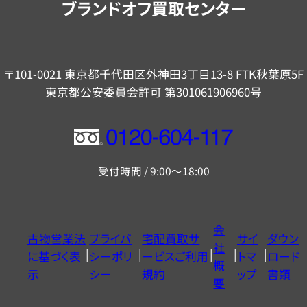
ブランドオフ買取センター
〒101-0021 東京都千代田区外神田3丁目13-8 FTK秋葉原5F
東京都公安委員会許可 第301061906960号
フ
リ
受付時間 / 9:00～18:00
ー
ダ
イ
会
古物営業法
プライバ
宅配買取サ
サイ
ダウン
ヤ
社
に基づく表
シーポリ
ービスご利用
トマ
ロード
ル
概
示
シー
規約
ップ
書類
0120604117
要