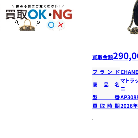
290,0
買取金額
ブランド
CHANE
マトラ
商品名
ニ
型番
AP308
買取時期
2026