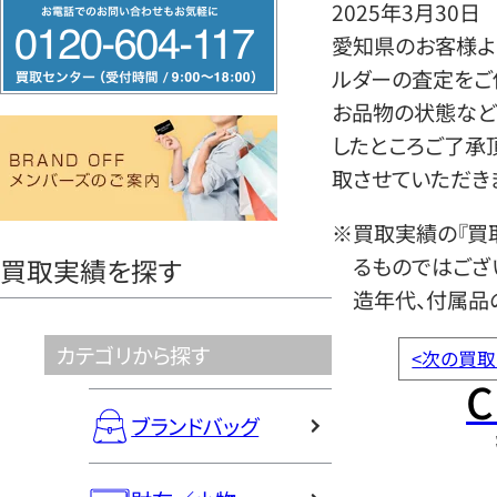
フ
2025年3月30日
リ
愛知県のお客様よ
ー
ルダーの査定をご
ダ
お品物の状態など
イ
したところご了承
ヤ
取させていただき
ル
※買取実績の『買
0120604117
るものではござ
買取実績を探す
造年代、付属品
カテゴリから探す
<
次の買取
C
ブランドバッグ