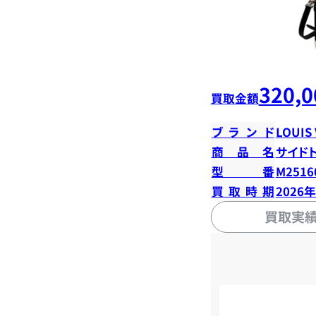
320,0
買取金額
ブランド
LOUIS
商品名
サイド
型番
M2516
買取時期
2026
買取実