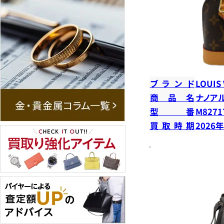
ブランド
LOUIS
商品名
ナノア
型番
M8271
買取時期
2026