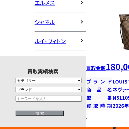
エルメス
シャネル
ルイ・ヴィトン
180,0
買取金額
買取実績検索
ブランド
LOUIS
商品名
ネヴァ
型番
N5110
買取時期
2026