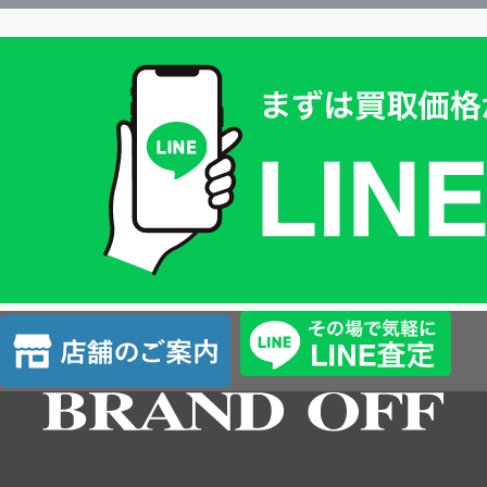
買
取
価
格
は
LINE
簡
単
査
店
定
舗
の
ご
案