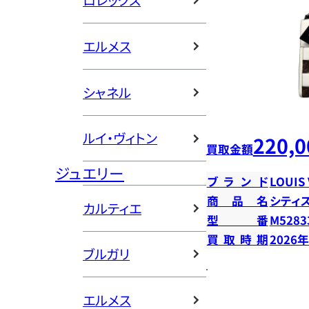
ロレックス
エルメス
シャネル
ルイ・ヴィトン
220,0
買取金額
ジュエリー
ブランド
LOUIS
商品名
シティ
カルティエ
型番
M5283
買取時期
2026
ブルガリ
エルメス