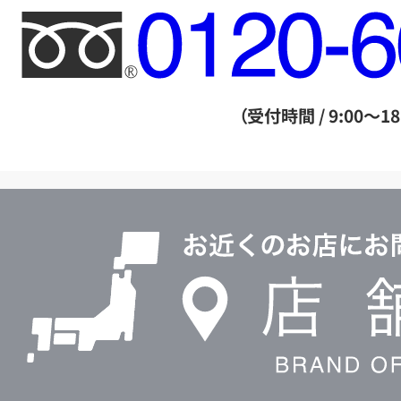
フ
リ
ー
ダ
（受付時間 / 9:00～18
イ
ヤ
ル
店
0120604117
舗
検
索