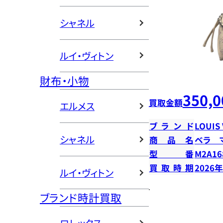
シャネル
ルイ・ヴィトン
財布・小物
350,0
買取金額
エルメス
ブランド
LOUIS
シャネル
商品名
ベラ 
型番
M2A16
買取時期
2026
ルイ・ヴィトン
ブランド時計買取