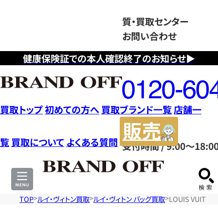
質・買取センター
お問い合わせ
健康保険証での本人確認終了のお知らせ▶
フ
リ
ー
ダ
買取トップ
初めての方へ
買取ブランド一覧
店舗一
イ
販
ヤ
売
覧
買取について
よくある質問
受付時間 / 9:00～18:0
ル
サ
0120604117
イ
ト
TOP
ルイ・ヴィトン買取
ルイ・ヴィトン バッグ買取
LOUIS VUI