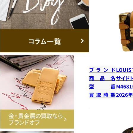
ブランド
LOUIS
商品名
サイド
型番
M4681
買取時期
2026