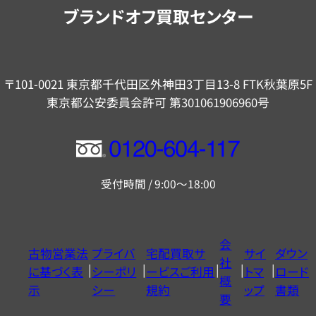
内
ブランドオフ買取センター
〒101-0021 東京都千代田区外神田3丁目13-8 FTK秋葉原5F
東京都公安委員会許可 第301061906960号
フ
リ
受付時間 / 9:00～18:00
ー
ダ
イ
会
古物営業法
プライバ
宅配買取サ
サイ
ダウン
ヤ
社
に基づく表
シーポリ
ービスご利用
トマ
ロード
ル
概
示
シー
規約
ップ
書類
0120604117
要