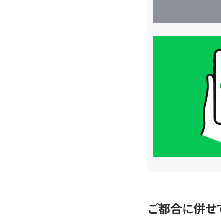
買
取
価
格
は
LINE
簡
単
査
定
ご都合に併せ