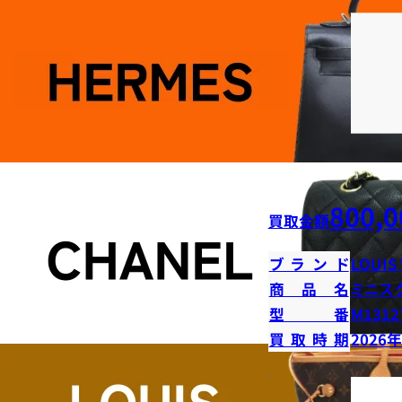
800,0
買取金額
ブランド
LOUIS
商品名
ミニス
型番
M1312
買取時期
2026