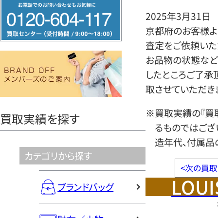
フ
2025年3月31日
リ
京都府のお客様より
ー
査定をご依頼いた
ダ
お品物の状態など
イ
したところご了承
ヤ
取させていただき
ル
0120604117
※買取実績の『買
買取実績を探す
るものではござ
造年代、付属品
カテゴリから探す
<
次の買取
LOUI
ブランドバッグ