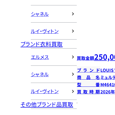
シャネル
ルイ・ヴィトン
ブランド衣料買取
250,0
エルメス
買取金額
ブランド
LOUIS
シャネル
商品名
ミュル
型番
M4641
ルイ・ヴィトン
買取時期
2026
その他ブランド品買取