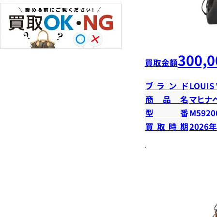
300,0
買取金額
ブランド
LOUIS
商品名
マヒナ
型番
M5920
買取時期
2026