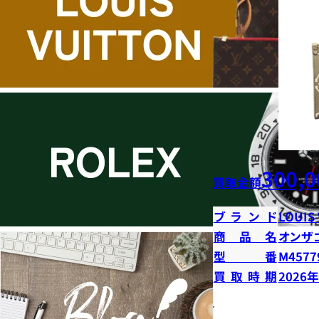
300,0
買取金額
ブランド
LOUIS
商品名
オンザ
型番
M4577
買取時期
2026