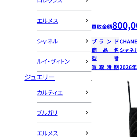
ロレックス
エルメス
800,0
買取金額
シャネル
ブランド
CHANE
商品名
シャネ
型番
ルイ・ヴィトン
買取時期
2026
ジュエリー
カルティエ
ブルガリ
エルメス