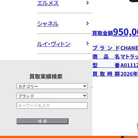
エルメス
シャネル
950,0
買取金額
ルイ・ヴィトン
ブランド
CHANE
商品名
マトラ
型番
A0111
買取時期
2026
買取実績検索