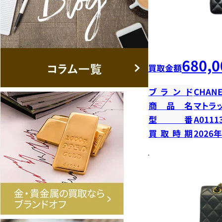
680,0
買取金額
ブランド
CHANE
商品名
マトラ
型番
A0111
買取時期
2026