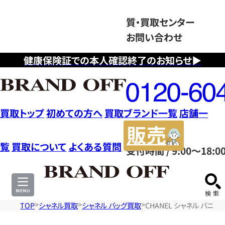
質・買取センター
お問い合わせ
健康保険証での本人確認終了のお知らせ▶
フ
リ
ー
ダ
買取トップ
初めての方へ
買取ブランド一覧
店舗一
イ
販
ヤ
売
覧
買取について
よくある質問
受付時間 / 9:00～18:0
ル
サ
0120604117
イ
ト
TOP
シャネル買取
シャネル バッグ買取
CHANEL シャネル バニ