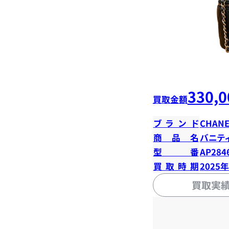
330,0
買取金額
ブランド
CHANE
商品名
バニテ
型番
AP284
買取時期
2025
買取実