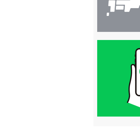
買
取
価
格
は
LINE
簡
単
査
定