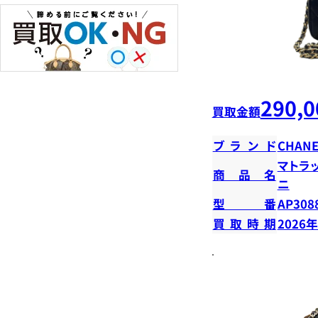
290,0
買取金額
ブランド
CHANE
マトラ
商品名
ニ
型番
AP308
買取時期
2026