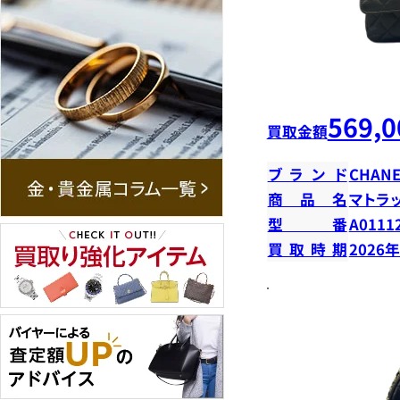
569,0
買取金額
ブランド
CHANE
商品名
マトラ
型番
A0111
買取時期
2026