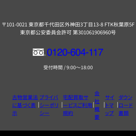
〒101-0021 東京都千代田区外神田3丁目13-8 FTK秋葉原5F
東京都公安委員会許可 第301061906960号
フ
リ
受付時間 / 9:00～18:00
ー
ダ
イ
会
古物営業法
プライバ
宅配買取サ
サイ
ダウン
ヤ
社
に基づく表
シーポリ
ービスご利用
トマ
ロード
ル
概
示
シー
規約
ップ
書類
0120604117
要