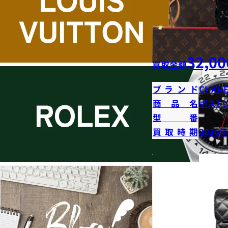
32,00
買取金額
ブランド
CHANE
商品名
ボストン
型番
買取時期
2026