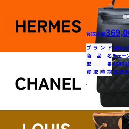
369,0
買取金額
ブランド
CHANE
商品名
チェー
型番
AS490
買取時期
2026