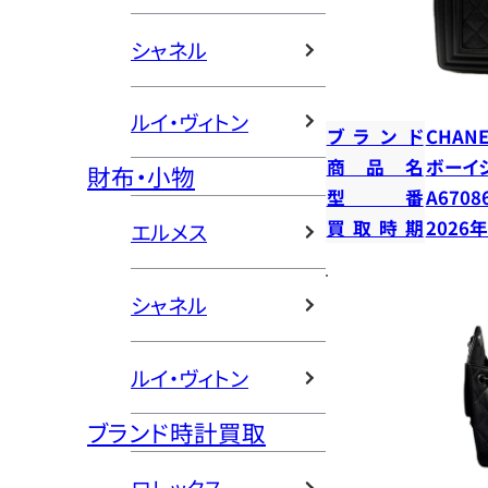
シャネル
ルイ・ヴィトン
ブランド
CHANE
商品名
ボーイ
財布・小物
型番
A6708
買取時期
2026
エルメス
シャネル
ルイ・ヴィトン
ブランド時計買取