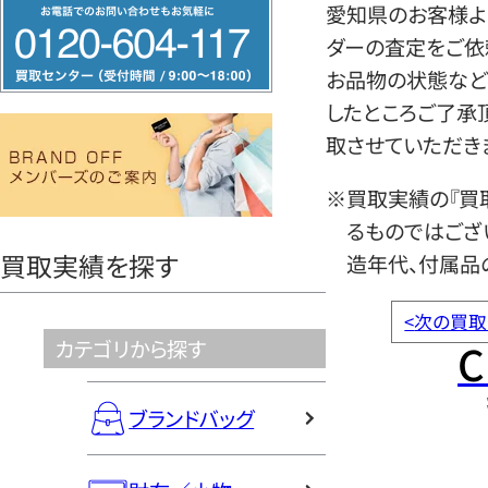
フ
愛知県のお客様よ
リ
ダーの査定をご依
ー
お品物の状態など
ダ
したところご了承
イ
取させていただき
ヤ
※買取実績の『買
ル
るものではござ
0120604117
買取実績を探す
造年代、付属品
<
次の買取
C
カテゴリから探す
ブランドバッグ