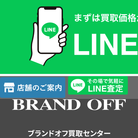
買
取
価
格
は
LINE
簡
単
査
店
定
舗
の
ご
案
内
ブランドオフ買取センター