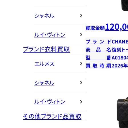
シャネル
120,0
買取金額
ルイ・ヴィトン
ブランド
CHANE
ブランド衣料買取
商品名
復刻ト
型番
A0180
エルメス
買取時期
2026
シャネル
ルイ・ヴィトン
その他ブランド品買取