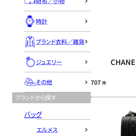
財布／小物
時計
ブランド衣料／雑貨
CHAN
ジュエリー
その他
707
件
ブランドから探す
バッグ
エルメス