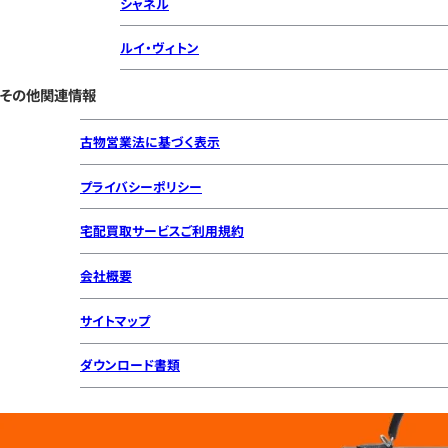
シャネル
ルイ・ヴィトン
その他関連情報
古物営業法に基づく表示
プライバシーポリシー
宅配買取サービスご利用規約
会社概要
サイトマップ
ダウンロード書類