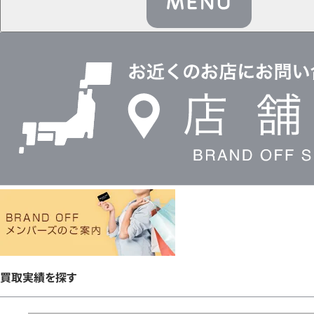
店
舗
検
索
買取実績を探す