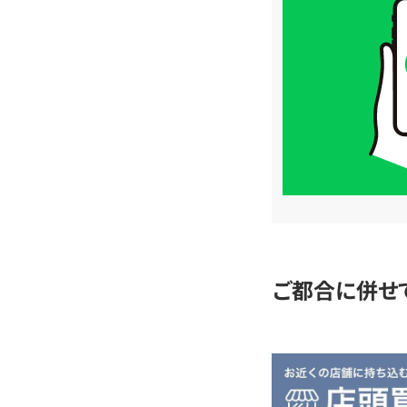
取
価
格
は
LINE
簡
単
査
定
ご都合に併せ