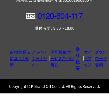
東京都公安委員会許可 第301061906960号
フ
リ
受付時間 / 9:00～18:00
ー
ダ
イ
会
古物営業法
プライバ
宅配買取サ
サイ
ダウン
ヤ
社
に基づく表
シーポリ
ービスご利用
トマ
ロード
ル
概
示
シー
規約
ップ
書類
0120604117
要
Copyright © K-Brand Off Co.,Ltd. All Rights Reserved.