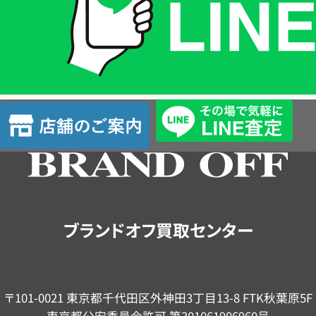
は
LINE
簡
単
査
店
定
舗
の
ご
案
内
ブランドオフ買取センター
〒101-0021 東京都千代田区外神田3丁目13-8 FTK秋葉原5F