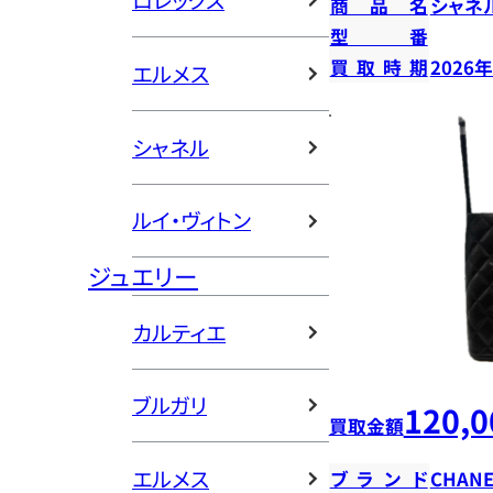
ロレックス
商品名
シャネ
型番
買取時期
2026
エルメス
シャネル
ルイ・ヴィトン
ジュエリー
カルティエ
ブルガリ
120,0
買取金額
エルメス
ブランド
CHANE