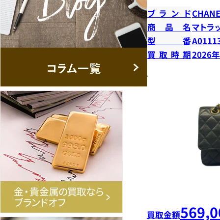
ブランド
CHANE
商品名
マトラ
型番
A0111
買取時期
2026
569,0
買取金額