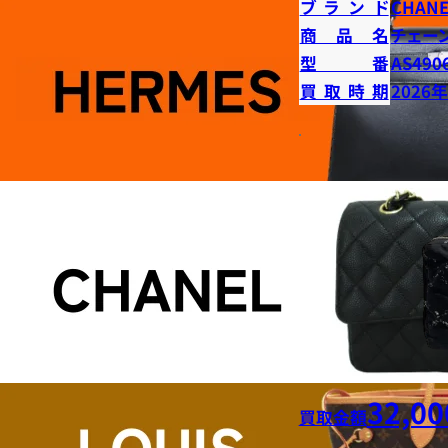
ブランド
CHANE
商品名
チェー
型番
AS490
買取時期
2026
32,00
買取金額