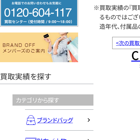
フ
※買取実績の『買
リ
るものではござ
ー
造年代、付属品
ダ
イ
<
次の買取
ヤ
C
ル
0120604117
買取実績を探す
カテゴリから探す
ブランドバッグ