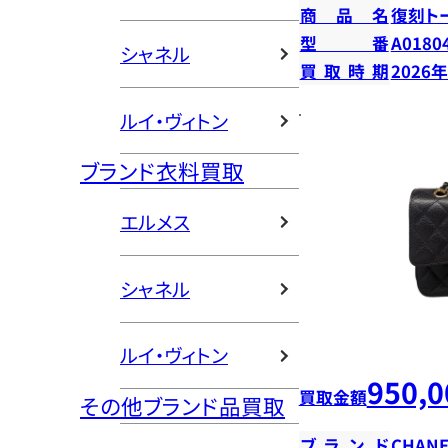
商品名
復刻ト
型番
A0180
シャネル
買取時期
2026
ルイ・ヴィトン
ブランド衣料買取
エルメス
シャネル
ルイ・ヴィトン
950,0
買取金額
その他ブランド品買取
ブランド
CHANE