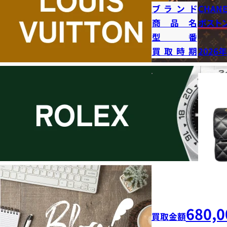
ブランド
CHANE
商品名
ボストン
型番
買取時期
2026
680,0
買取金額