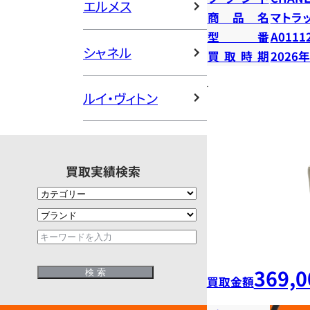
エルメス
商品名
マトラ
型番
A0111
シャネル
買取時期
2026
ルイ・ヴィトン
買取実績検索
369,0
買取金額