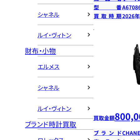
型番
A6708
シャネル
買取時期
2026
ルイ・ヴィトン
財布・小物
エルメス
シャネル
ルイ・ヴィトン
800,0
買取金額
ブランド時計買取
ブランド
CHANE