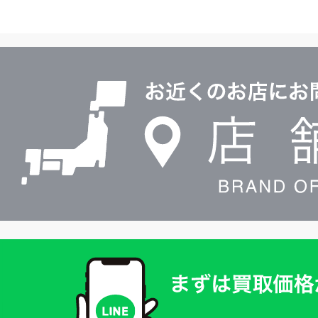
イ
ヤ
ル
店
0120604117
舗
検
索
買
取
価
格