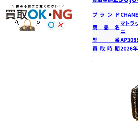
ブランド
CHANE
マトラ
商品名
ニ
型番
AP308
買取時期
2026