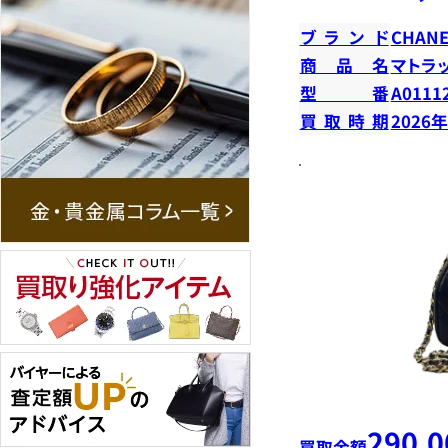
ブランド
CHANE
商品名
マトラ
型番
A0111
買取時期
2026
290,0
買取金額