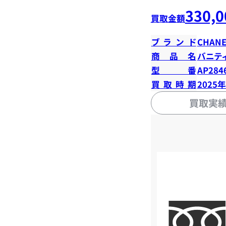
330,0
買取金額
ブランド
CHANE
商品名
バニテ
型番
AP284
買取時期
2025
買取実