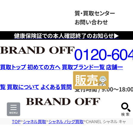
質・買取センター
お問い合わせ
健康保険証での本人確認終了のお知らせ▶
フ
リ
ー
ダ
買取トップ
初めての方へ
買取ブランド一覧
店舗一
イ
販
ヤ
売
覧
買取について
よくある質問
受付時間 / 9:00～18:0
ル
サ
0120604117
イ
ト
TOP
シャネル買取
シャネル バッグ買取
CHANEL シャネル キャビ