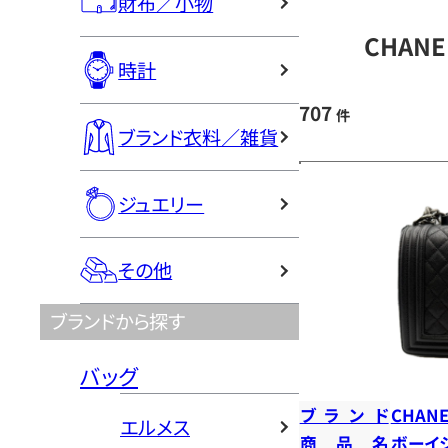
財布／小物
CHAN
時計
707
件
ブランド衣料／雑貨
ジュエリー
その他
ブランドから探す
バッグ
ブランド
CHANE
エルメス
商品名
ボーイ