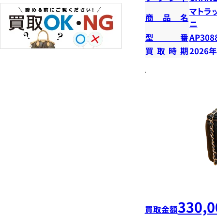
マトラ
商品名
ニ
型番
AP308
買取時期
2026
330,0
買取金額