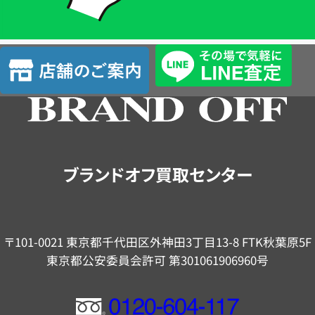
簡
単
査
店
定
舗
の
ご
案
内
ブランドオフ買取センター
〒101-0021 東京都千代田区外神田3丁目13-8 FTK秋葉原5F
東京都公安委員会許可 第301061906960号
フ