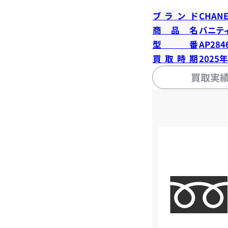
ブランド
CHANE
商品名
バニテ
型番
AP284
買取時期
2025
買取実