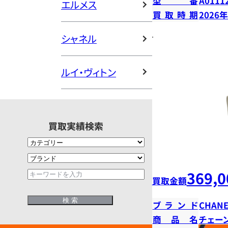
型番
A0111
エルメス
買取時期
2026
シャネル
ルイ・ヴィトン
買取実績検索
369,0
買取金額
ブランド
CHANE
商品名
チェー