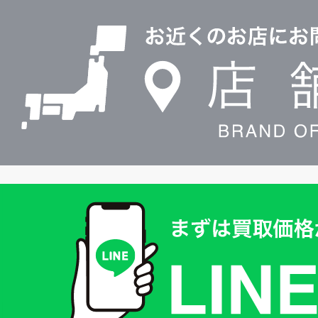
店
0120604117
舗
検
索
買
取
価
格
は
LINE