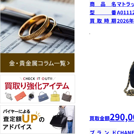
商品名
マトラ
型番
A0111
買取時期
2026
290,0
買取金額
ブランド
CHANE