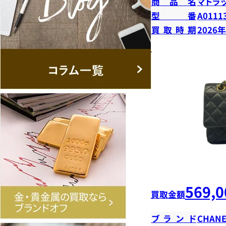
商品名
マトラ
型番
A0111
買取時期
2026
569,0
買取金額
ブランド
CHANE