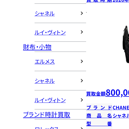
シャネル
ルイ・ヴィトン
財布・小物
エルメス
シャネル
800,0
買取金額
ルイ・ヴィトン
ブランド
CHANE
ブランド時計買取
商品名
シャネ
型番