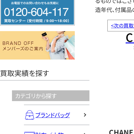
るものではござ
フ
造年代、付属品
リ
ー
<
次の買取
ダ
C
イ
ヤ
ル
0120604117
買取実績を探す
カテゴリから探す
ブランドバッグ
CHAN