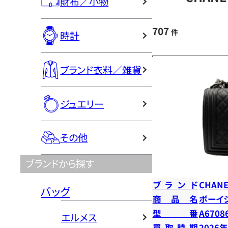
財布／小物
707
件
時計
ブランド衣料／雑貨
ジュエリー
その他
ブランドから探す
ブランド
CHANE
バッグ
商品名
ボーイ
型番
A6708
エルメス
買取時期
2026