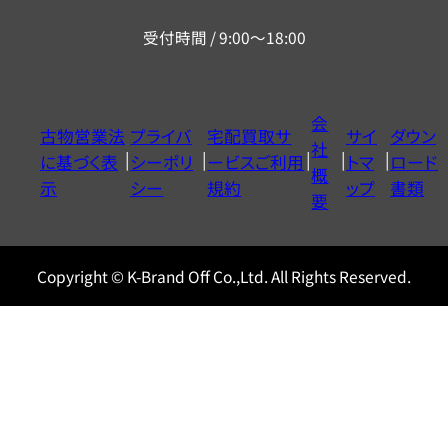
リ
受付時間 / 9:00～18:00
ー
ダ
イ
会
古物営業法
プライバ
宅配買取サ
サイ
ダウン
ヤ
社
に基づく表
シーポリ
ービスご利用
トマ
ロード
ル
概
示
シー
規約
ップ
書類
0120604117
要
Copyright © K-Brand Off Co.,Ltd. All Rights Reserved.