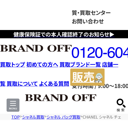
質・買取センター
お問い合わせ
健康保険証での本人確認終了のお知らせ▶
フ
リ
ー
ダ
買取トップ
初めての方へ
買取ブランド一覧
店舗一
イ
販
ヤ
売
覧
買取について
よくある質問
受付時間 / 9:00～18:0
ル
サ
0120604117
イ
ト
TOP
シャネル買取
シャネル バッグ買取
CHANEL シャネル チェー