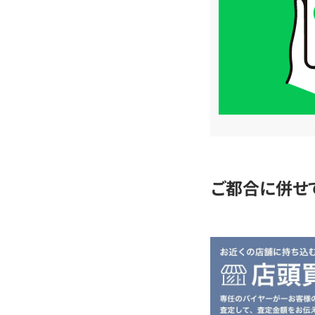
格
は
LINE
簡
単
査
定
ご都合に併せ