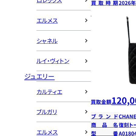
ロレックス
買取時期
2026
エルメス
シャネル
ルイ・ヴィトン
ジュエリー
カルティエ
120,0
買取金額
ブルガリ
ブランド
CHANE
商品名
復刻ト
エルメス
型番
A0180