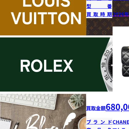
型番
買取時期
2026
680,0
買取金額
ブランド
CHANE