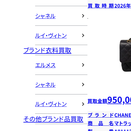
買取時期
2026
シャネル
ルイ・ヴィトン
ブランド衣料買取
エルメス
シャネル
950,0
買取金額
ルイ・ヴィトン
ブランド
CHANE
その他ブランド品買取
商品名
マトラ