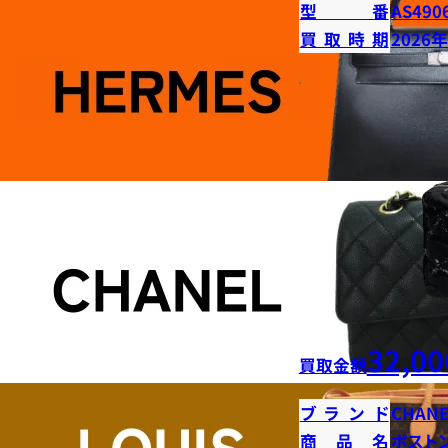
型番
AS490
買取時期
2026
32,00
買取金額
ブランド
CHANE
商品名
ボストン