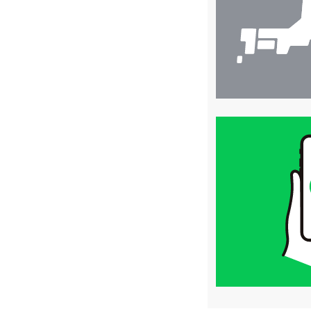
索
買
取
価
格
は
LINE
簡
単
査