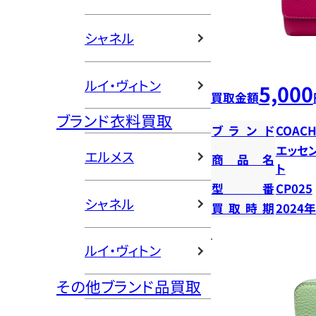
シャネル
ルイ・ヴィトン
5,000
買取金額
ブランド衣料買取
ブランド
COAC
エッセ
エルメス
商品名
ト
型番
CP025
シャネル
買取時期
2024
ルイ・ヴィトン
その他ブランド品買取