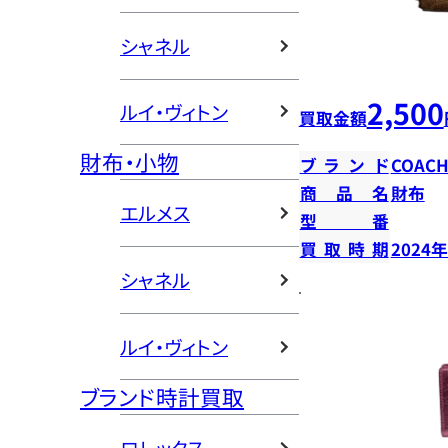
シャネル
2,500
ルイ・ヴィトン
買取金額
財布・小物
ブランド
COAC
商品名
財布
エルメス
型番
買取時期
2024
シャネル
ルイ・ヴィトン
ブランド時計買取