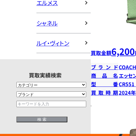
エルメス
シャネル
ルイ・ヴィトン
6,200
買取金額
ブランド
COAC
買取実績検索
商品名
エッセン
型番
CR551
買取時期
2024