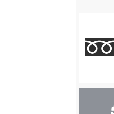
店
舗
検