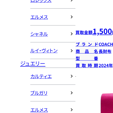
ロレックス
エルメス
1,500
買取金額
シャネル
ブランド
COAC
ルイ・ヴィトン
商品名
長財布
型番
ジュエリー
買取時期
2024
カルティエ
ブルガリ
エルメス