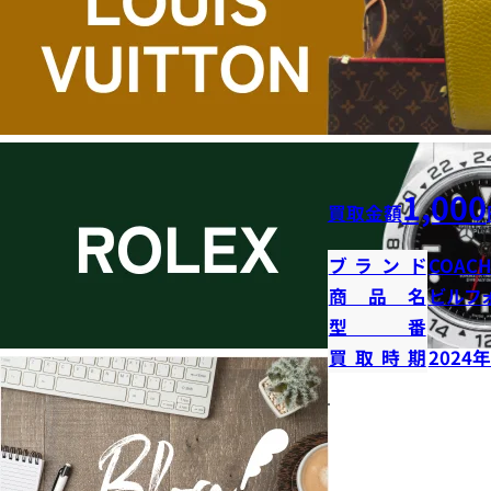
1,000
買取金額
ブランド
COAC
商品名
ビルフ
型番
買取時期
2024