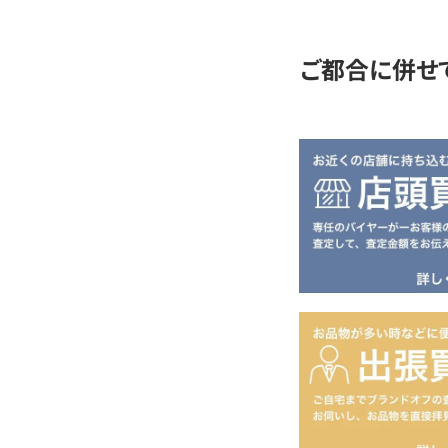
定
ご都合に併せ