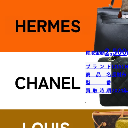
2,500
買取金額
ブランド
COAC
商品名
長財布
型番
買取時期
2024