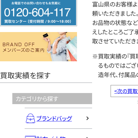
フ
富山県のお客様よ
リ
頼いただきました
ー
お品物の状態など
ダ
えしたところご了
イ
取させていただき
ヤ
※買取実績の『買
ル
るものではござ
0120604117
買取実績を探す
造年代、付属品
<
次の買取
カテゴリから探す
ブランドバッグ