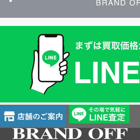
買
取
価
格
は
LINE
簡
単
査
店
定
舗
の
ご