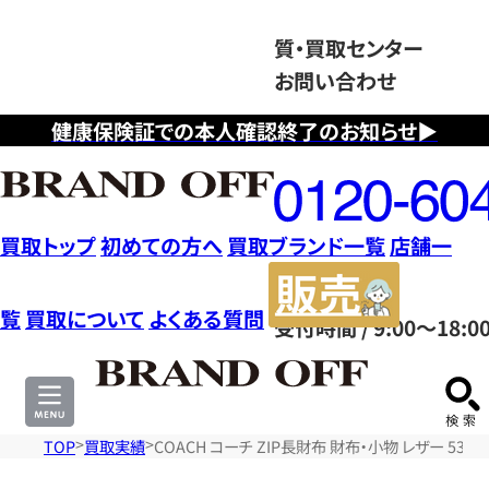
質・買取センター
お問い合わせ
健康保険証での本人確認終了のお知らせ▶
フ
リ
ー
ダ
買取トップ
初めての方へ
買取ブランド一覧
店舗一
イ
販
ヤ
売
覧
買取について
よくある質問
受付時間 / 9:00～18:0
ル
サ
0120604117
イ
ト
TOP
買取実績
COACH コーチ ZIP長財布 財布・小物 レザー 53