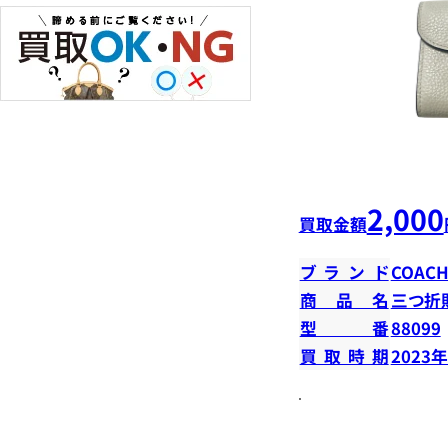
2,000
買取金額
ブランド
COAC
商品名
三つ折
型番
88099
買取時期
2023