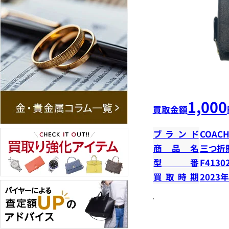
1,000
買取金額
ブランド
COAC
商品名
三つ折
型番
F4130
買取時期
2023