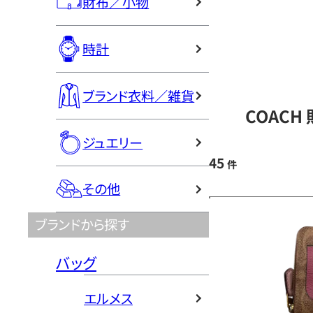
財布／小物
時計
ブランド衣料／雑貨
COACH
ジュエリー
45
件
その他
ブランドから探す
バッグ
エルメス