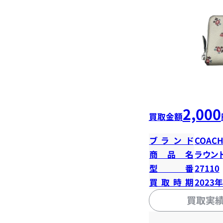
2,000
買取金額
ブランド
COAC
商品名
ラウン
型番
27110
買取時期
2023
買取実