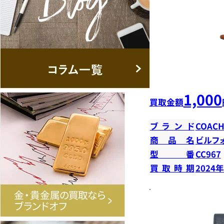
1,000
買取金額
ブランド
COAC
商品名
ビルフ
型番
CC967
買取時期
2024