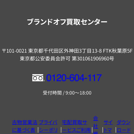
案
内
ブランドオフ買取センター
〒101-0021 東京都千代田区外神田3丁目13-8 FTK秋葉原5F
東京都公安委員会許可 第301061906960号
フ
リ
受付時間 / 9:00～18:00
ー
ダ
イ
会
古物営業法
プライバ
宅配買取サ
サイ
ダウン
ヤ
社
に基づく表
シーポリ
ービスご利用
トマ
ロード
ル
概