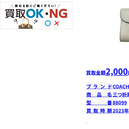
2,000
買取金額
ブランド
COAC
商品名
三つ折
型番
88099
買取時期
2023