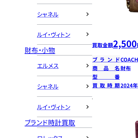
シャネル
ルイ・ヴィトン
2,500
買取金額
財布・小物
ブランド
COAC
エルメス
商品名
財布
型番
買取時期
2024
シャネル
ルイ・ヴィトン
ブランド時計買取