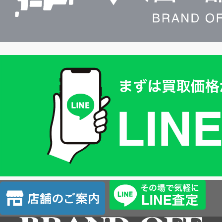
買
取
価
格
は
LINE
簡
単
査
店
定
舗
の