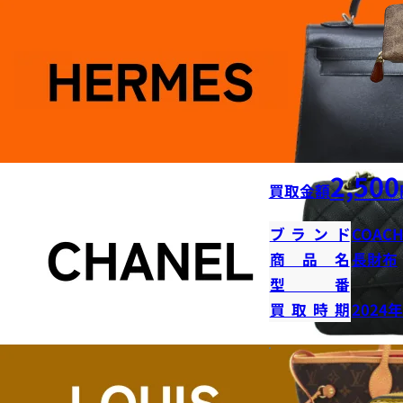
2,500
買取金額
ブランド
COAC
商品名
長財布
型番
買取時期
2024