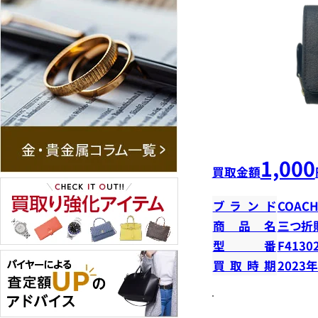
1,000
買取金額
ブランド
COAC
商品名
三つ折
型番
F4130
買取時期
2023