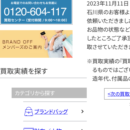
フ
2023年11月11日
リ
石川県のお客様よ
ー
依頼いただきまし
ダ
お品物の状態など
イ
したところご了承
ヤ
取させていただき
ル
※買取実績の『買
0120604117
るものではござ
買取実績を探す
造年代、付属品
カテゴリから探す
<
次の買取
ブランドバッグ