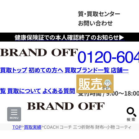
質・買取センター
お問い合わせ
健康保険証での本人確認終了のお知らせ▶
フ
リ
ー
ダ
買取トップ
初めての方へ
買取ブランド一覧
店舗一
イ
販
ヤ
売
覧
買取について
よくある質問
受付時間 / 9:00～18:0
ル
サ
0120604117
イ
ト
TOP
買取実績
COACH コーチ 三つ折財布 財布・小物 コーティン