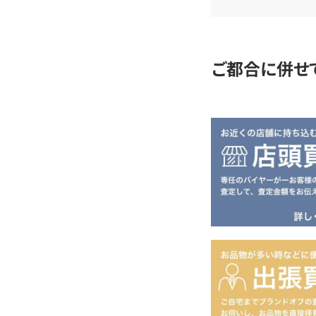
査
定
ご都合に併せ