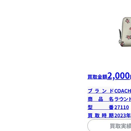
2,000
買取金額
ブランド
COAC
商品名
ラウン
型番
27110
買取時期
2023
買取実