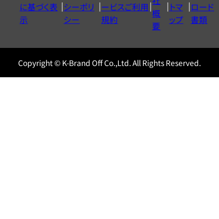
社
に基づく表
シーポリ
ービスご利用
トマ
ロード
ル
概
示
シー
規約
ップ
書類
0120604117
要
Copyright © K-Brand Off Co.,Ltd. All Rights Reserved.