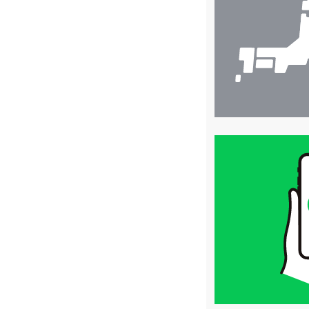
検
索
買
取
価
格
は
LINE
簡
単