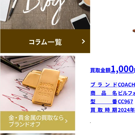
1,000
買取金額
ブランド
COAC
商品名
ビルフ
型番
CC967
買取時期
2024