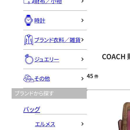
財布／小物
時計
ブランド衣料／雑貨
COACH
ジュエリー
45
件
その他
ブランドから探す
バッグ
エルメス