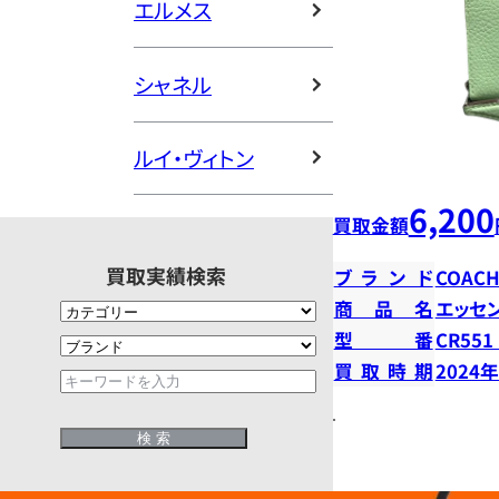
エルメス
シャネル
ルイ・ヴィトン
6,200
買取金額
買取実績検索
ブランド
COAC
商品名
エッセン
型番
CR551
買取時期
2024