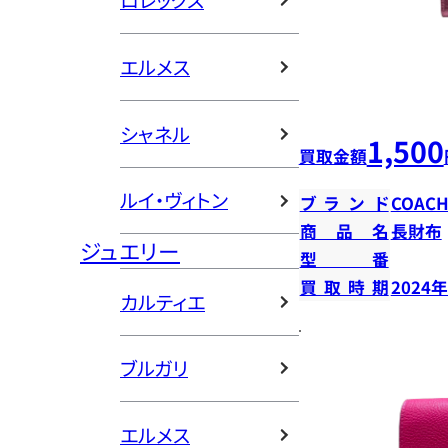
ロレックス
エルメス
シャネル
1,500
買取金額
ルイ・ヴィトン
ブランド
COAC
商品名
長財布
ジュエリー
型番
買取時期
2024
カルティエ
ブルガリ
エルメス