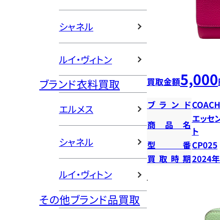
シャネル
ルイ・ヴィトン
5,000
買取金額
ブランド衣料買取
ブランド
COAC
エルメス
エッセ
商品名
ト
シャネル
型番
CP025
買取時期
2024
ルイ・ヴィトン
その他ブランド品買取