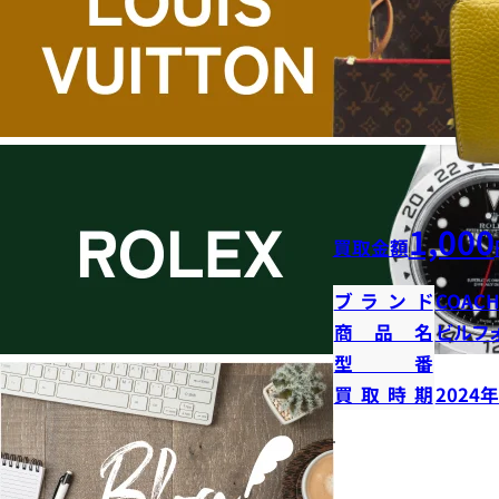
1,000
買取金額
ブランド
COAC
商品名
ビルフ
型番
買取時期
2024