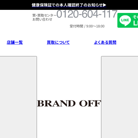
健康保険証での本人確認終了のお知らせ▶
フ
質・買取センター
リ
お問い合わせ
ー
受付時間 / 9:00～18:00
ダ
イ
ヤ
店舗一覧
買取について
よくある質問
ル
0120604117