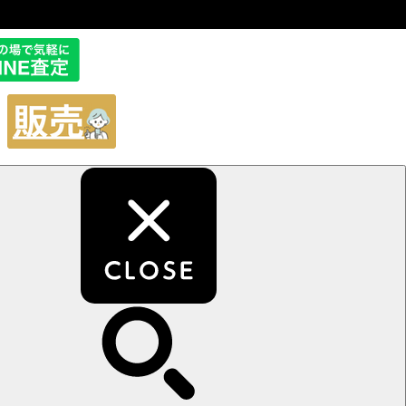
販
売
サ
イ
ト