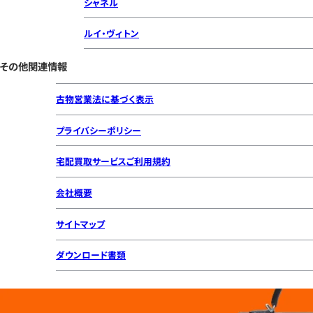
シャネル
ルイ・ヴィトン
その他関連情報
古物営業法に基づく表示
プライバシーポリシー
宅配買取サービスご利用規約
会社概要
サイトマップ
ダウンロード書類