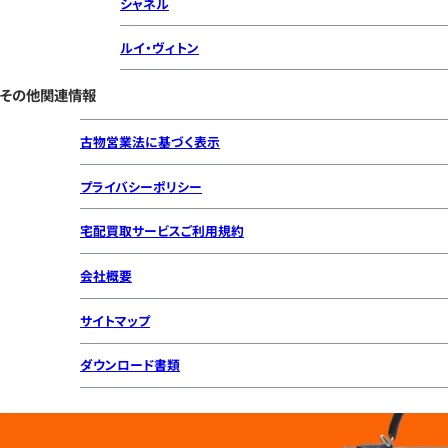
シャネル
ルイ・ヴィトン
その他関連情報
古物営業法に基づく表示
プライバシーポリシー
宅配買取サービスご利用規約
会社概要
サイトマップ
ダウンロード書類