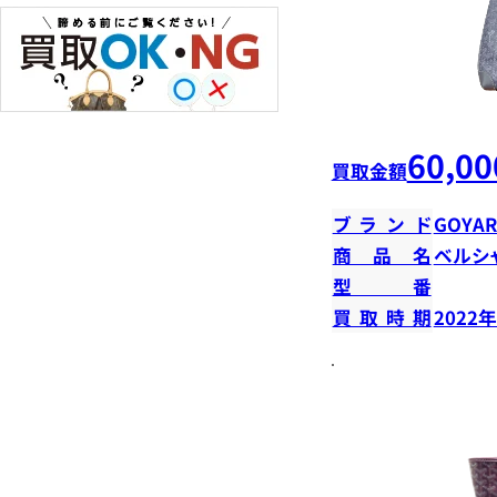
60,00
買取金額
ブランド
GOYA
商品名
ベルシ
型番
買取時期
2022