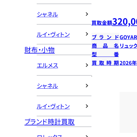
シャネル
320,0
買取金額
ルイ・ヴィトン
ブランド
GOYA
商品名
リュッ
財布・小物
型番
買取時期
2026
エルメス
シャネル
ルイ・ヴィトン
ブランド時計買取