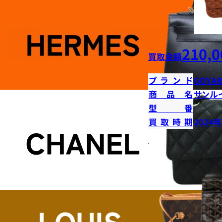
210,0
買取金額
ブランド
GOYA
商品名
サンル
型番
買取時期
2024