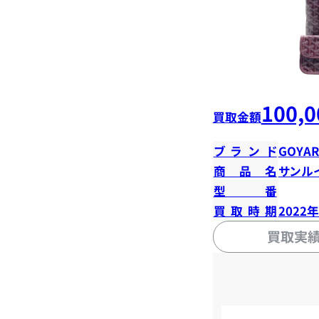
100,0
買取金額
ブランド
GOYA
商品名
サンル
型番
買取時期
2022
買取実