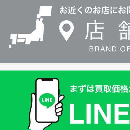
舗
検
索
買
取
価
格
は
LINE
簡