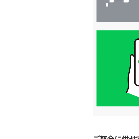
買
取
価
格
は
LINE
簡
単
査
定
ご都合に併せ