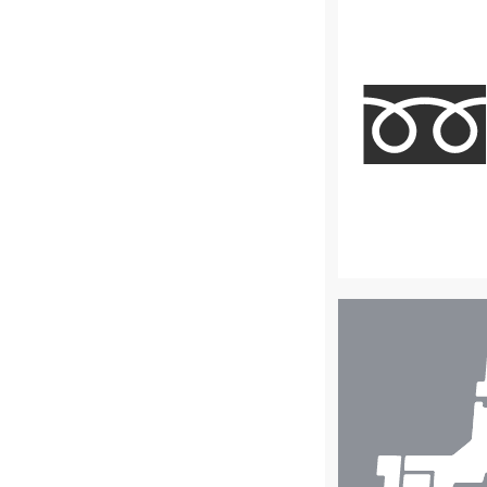
店
舗
検
索