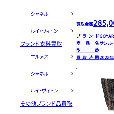
シャネル
285,0
買取金額
ルイ・ヴィトン
ブランド
GOYA
ブランド衣料買取
商品名
サンル
型番
エルメス
買取時期
2025
シャネル
ルイ・ヴィトン
その他ブランド品買取