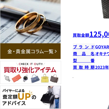
125,0
買取金額
ブランド
GOYA
商品名
オキナ
型番
買取時期
2023