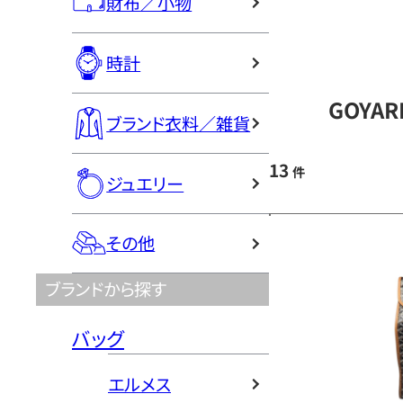
財布／小物
時計
GOYA
ブランド衣料／雑貨
13
件
ジュエリー
その他
ブランドから探す
バッグ
エルメス