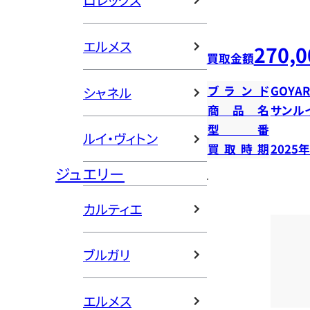
ロレックス
エルメス
270,0
買取金額
ブランド
GOYA
シャネル
商品名
サンル
型番
ルイ・ヴィトン
買取時期
2025
ジュエリー
カルティエ
ブルガリ
エルメス