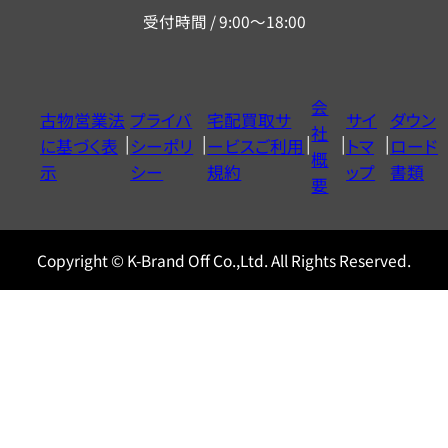
リ
受付時間 / 9:00～18:00
ー
ダ
イ
会
古物営業法
プライバ
宅配買取サ
サイ
ダウン
ヤ
社
に基づく表
シーポリ
ービスご利用
トマ
ロード
ル
概
示
シー
規約
ップ
書類
0120604117
要
Copyright © K-Brand Off Co.,Ltd. All Rights Reserved.