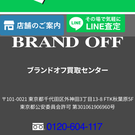
単
査
店
定
舗
の
ご
案
内
ブランドオフ買取センター
〒101-0021 東京都千代田区外神田3丁目13-8 FTK秋葉原5F
東京都公安委員会許可 第301061906960号
フ