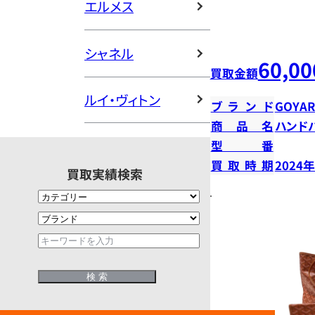
エルメス
シャネル
60,00
買取金額
ルイ・ヴィトン
ブランド
GOYA
商品名
ハンド
型番
買取時期
2024
買取実績検索