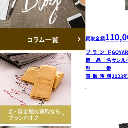
110,0
買取金額
ブランド
GOYA
商品名
サンル
型番
買取時期
2023