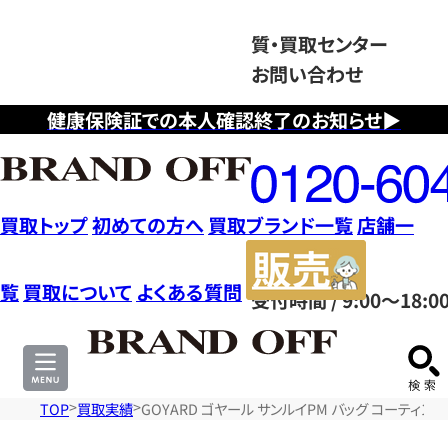
質・買取センター
お問い合わせ
健康保険証での本人確認終了のお知らせ▶
フ
リ
ー
ダ
買取トップ
初めての方へ
買取ブランド一覧
店舗一
イ
販
ヤ
売
覧
買取について
よくある質問
受付時間 / 9:00～18:0
ル
サ
0120604117
イ
ト
TOP
買取実績
GOYARD ゴヤール サンルイPM バッグ コーティ