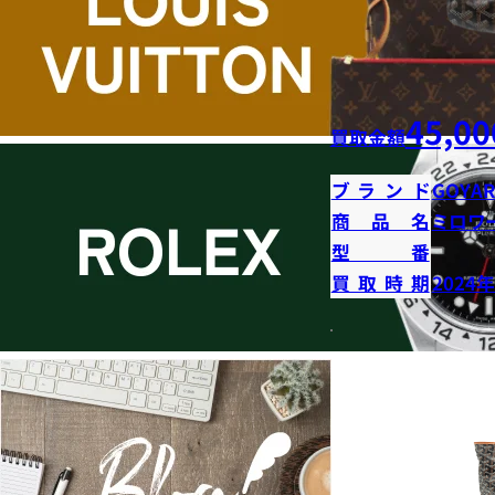
45,00
買取金額
ブランド
GOYA
商品名
ミロワ
型番
買取時期
2024