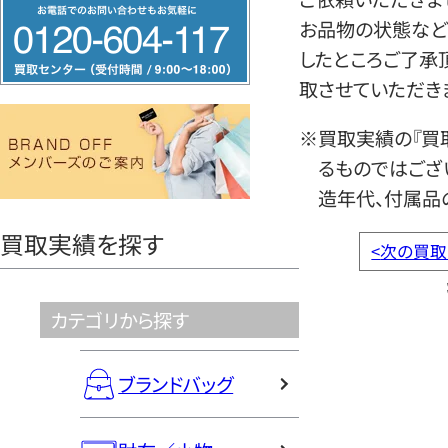
フ
お品物の状態など
リ
したところご了承
ー
取させていただき
ダ
イ
※買取実績の『買
ヤ
るものではござ
ル
造年代、付属品
0120604117
買取実績を探す
<
次の買取
カテゴリから探す
ブランドバッグ