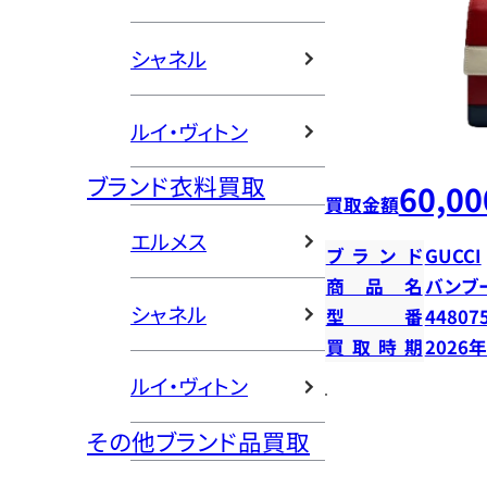
シャネル
ルイ・ヴィトン
ブランド衣料買取
60,00
買取金額
エルメス
ブランド
GUCCI
商品名
バンブ
シャネル
型番
44807
買取時期
2026
ルイ・ヴィトン
その他ブランド品買取