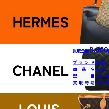
8,000
買取金額
ブランド
GUCCI
商品名
GUCC
型番
000・0
買取時期
2025