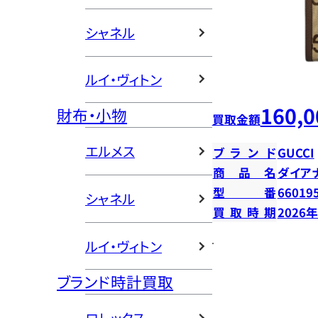
シャネル
ルイ・ヴィトン
160,0
財布・小物
買取金額
エルメス
ブランド
GUCCI
商品名
ダイア
型番
66019
シャネル
買取時期
2026
ルイ・ヴィトン
ブランド時計買取