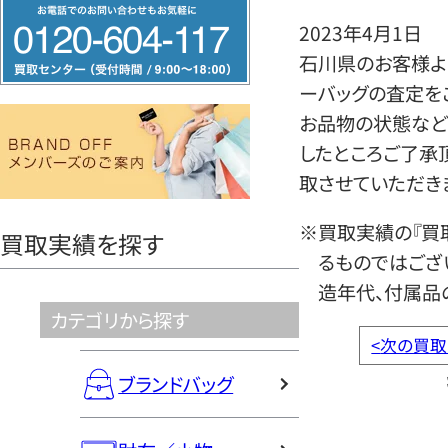
フ
2023年4月1日
リ
石川県のお客様より
ー
ーバッグの査定を
ダ
お品物の状態など
イ
したところご了承
ヤ
取させていただき
ル
0120604117
※買取実績の『買
買取実績を探す
るものではござ
造年代、付属品
カテゴリから探す
<
次の買取
ブランドバッグ