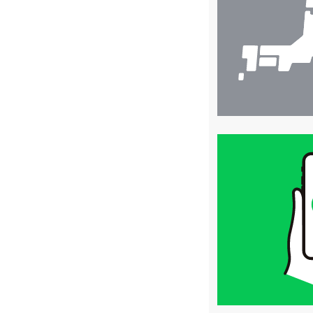
索
買
取
価
格
は
LINE
簡
単
査