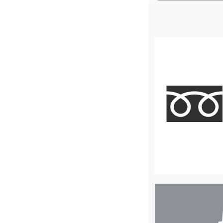
店
舗
検