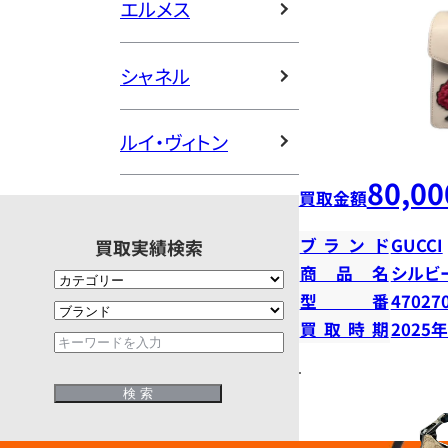
エルメス
シャネル
ルイ・ヴィトン
80,00
買取金額
ブランド
GUCCI
買取実績検索
商品名
シルビ
型番
47027
買取時期
2025