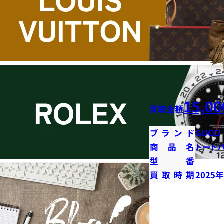
15,00
買取金額
ブランド
GUCCI
商品名
トート
型番
買取時期
2025