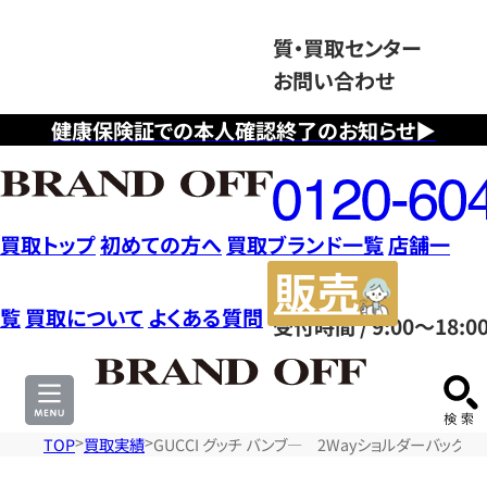
質・買取センター
お問い合わせ
健康保険証での本人確認終了のお知らせ▶
フ
リ
ー
ダ
買取トップ
初めての方へ
買取ブランド一覧
店舗一
イ
販
ヤ
売
覧
買取について
よくある質問
受付時間 / 9:00～18:0
ル
サ
0120604117
イ
ト
TOP
買取実績
GUCCI グッチ バンブ― 2Wayショルダーバッグ バ