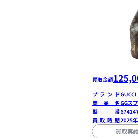
125,0
買取金額
ブランド
GUCCI
商品名
GGス
型番
67414
買取時期
2025
買取実