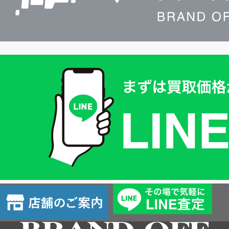
買
取
価
格
は
LINE
簡
単
査
店
定
舗
の