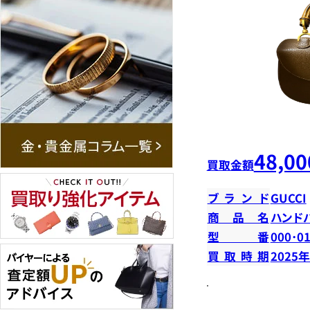
48,00
買取金額
ブランド
GUCCI
商品名
ハンド
型番
000･0
買取時期
2025