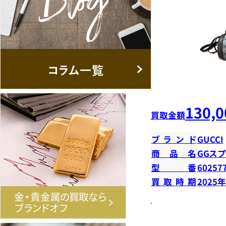
130,0
買取金額
ブランド
GUCCI
商品名
GGス
型番
60257
買取時期
2025