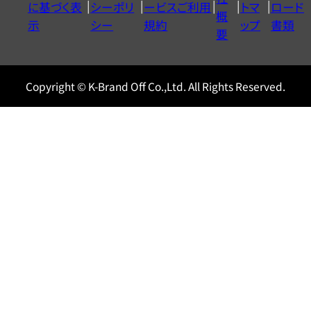
に基づく表
シーポリ
ービスご利用
トマ
ロード
ル
概
示
シー
規約
ップ
書類
0120604117
要
Copyright © K-Brand Off Co.,Ltd. All Rights Reserved.