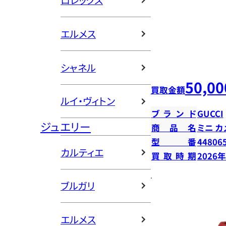
ロレックス
エルメス
シャネル
50,00
買取金額
ルイ・ヴィトン
ブランド
GUCCI
ジュエリー
商品名
ミニ カ
型番
44806
カルティエ
買取時期
2026
ブルガリ
エルメス