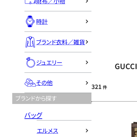
財布／小物
時計
ブランド衣料／雑貨
ジュエリー
GUCC
その他
321
件
ブランドから探す
バッグ
エルメス