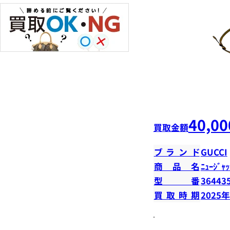
40,00
買取金額
ブランド
GUCCI
商品名
ﾆｭｰｼﾞｬｯ
型番
36443
買取時期
2025