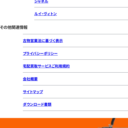
シャネル
ルイ・ヴィトン
その他関連情報
古物営業法に基づく表示
プライバシーポリシー
宅配買取サービスご利用規約
会社概要
サイトマップ
ダウンロード書類