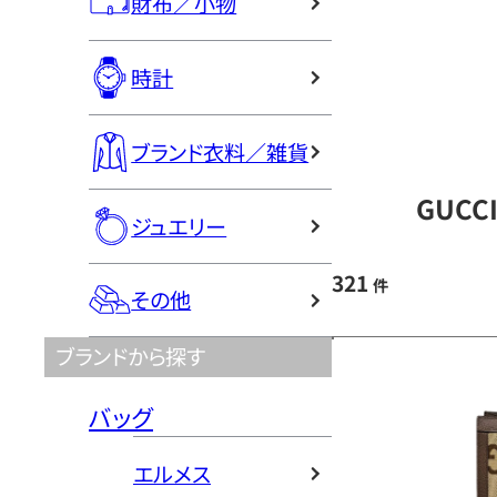
財布／小物
時計
ブランド衣料／雑貨
GUCC
ジュエリー
321
件
その他
ブランドから探す
バッグ
エルメス