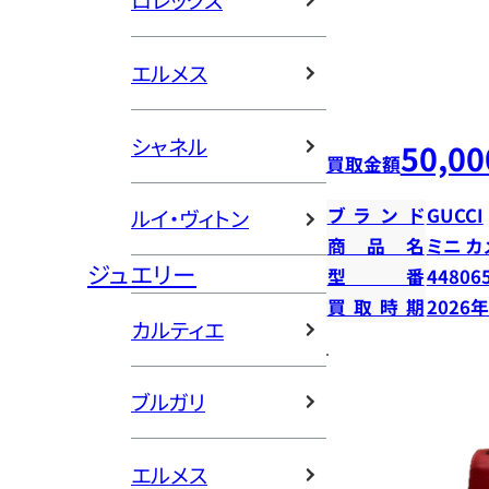
ロレックス
エルメス
シャネル
50,00
買取金額
ブランド
GUCCI
ルイ・ヴィトン
商品名
ミニ カ
ジュエリー
型番
44806
買取時期
2026
カルティエ
ブルガリ
エルメス