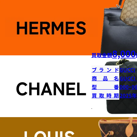
8,000
買取金額
ブランド
GUCCI
商品名
GUCC
型番
000・0
買取時期
2025