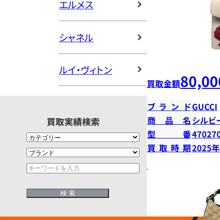
エルメス
シャネル
ルイ・ヴィトン
80,00
買取金額
ブランド
GUCCI
商品名
シルビ
買取実績検索
型番
47027
買取時期
2025