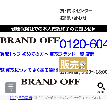
質・買取センター
お問い合わせ
健康保険証での本人確認終了のお知らせ▶
フ
リ
ー
ダ
買取トップ
初めての方へ
買取ブランド一覧
店舗一
イ
販
ヤ
売
覧
買取について
よくある質問
受付時間 / 9:00～18:0
ル
サ
0120604117
イ
ト
TOP
買取実績
GUCCI グッチ トートバッグ バッグ キャンバスｘレザ