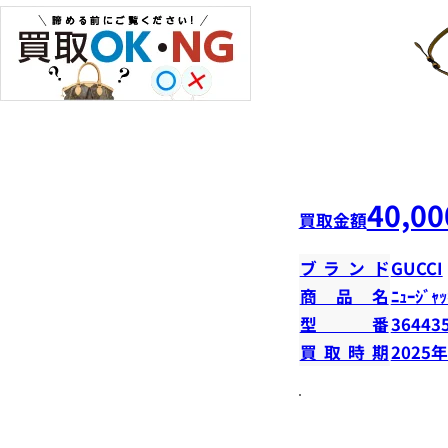
40,00
買取金額
ブランド
GUCCI
商品名
ﾆｭｰｼﾞｬｯ
型番
36443
買取時期
2025