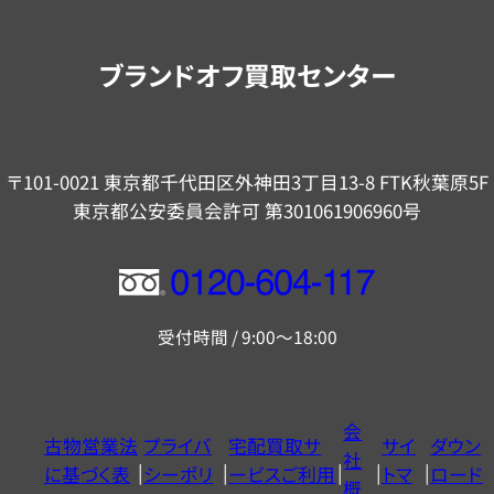
案
内
ブランドオフ買取センター
〒101-0021 東京都千代田区外神田3丁目13-8 FTK秋葉原5F
東京都公安委員会許可 第301061906960号
フ
リ
受付時間 / 9:00～18:00
ー
ダ
イ
会
古物営業法
プライバ
宅配買取サ
サイ
ダウン
ヤ
社
に基づく表
シーポリ
ービスご利用
トマ
ロード
ル
概