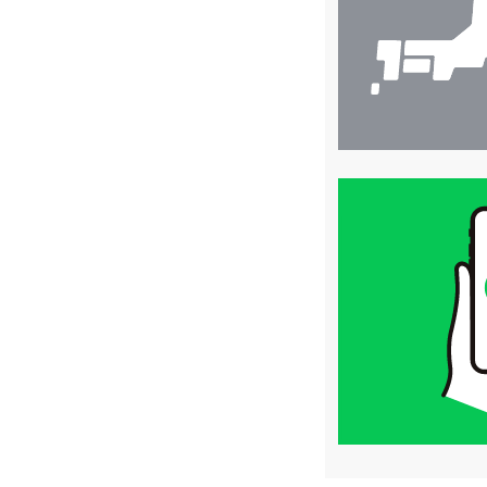
買
取
価
格
は
LINE
簡
単
査