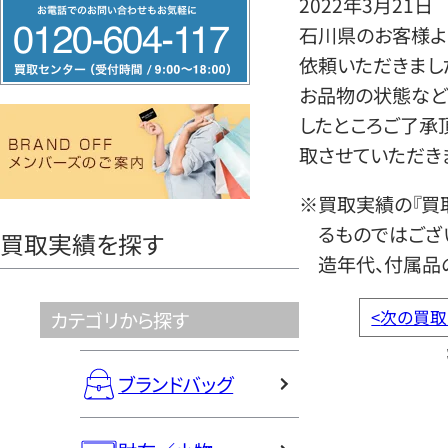
2022年3月21日
フ
石川県のお客様よ
リ
依頼いただきまし
ー
お品物の状態など
ダ
したところご了承
イ
取させていただき
ヤ
ル
※買取実績の『買
0120604117
るものではござ
買取実績を探す
造年代、付属品
<
次の買取
カテゴリから探す
ブランドバッグ