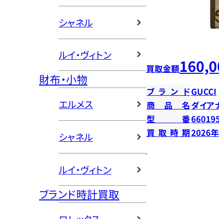
シャネル
ルイ・ヴィトン
160,0
買取金額
財布・小物
ブランド
GUCCI
エルメス
商品名
ダイア
型番
66019
買取時期
2026
シャネル
ルイ・ヴィトン
ブランド時計買取