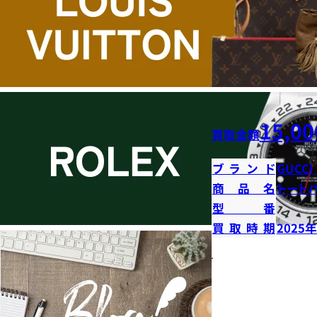
15,00
買取金額
ブランド
GUCCI
商品名
トート
型番
買取時期
2025