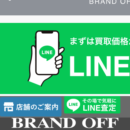
買
取
価
格
は
LINE
簡
単
査
店
定
舗
の
ご