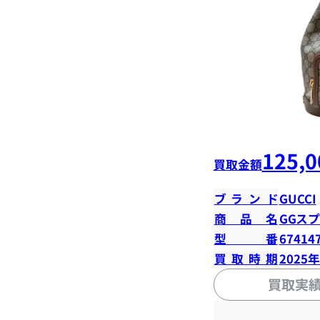
125,0
買取金額
ブランド
GUCCI
商品名
GGス
型番
67414
買取時期
2025
買取実