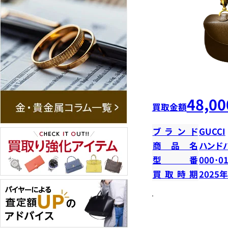
48,00
買取金額
ブランド
GUCCI
商品名
ハンド
型番
000･0
買取時期
2025