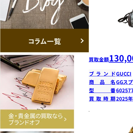
130,0
買取金額
ブランド
GUCCI
商品名
GGス
型番
60257
買取時期
2025