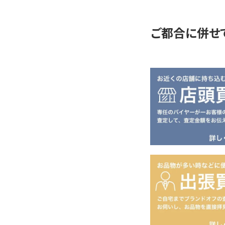
定
ご都合に併せ