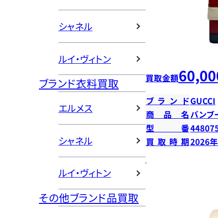
シャネル
ルイ・ヴィトン
60,00
買取金額
ブランド衣料買取
ブランド
GUCCI
エルメス
商品名
バンブ
型番
44807
シャネル
買取時期
2026
ルイ・ヴィトン
その他ブランド品買取