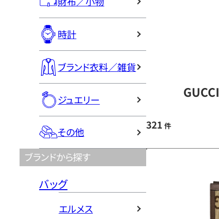
財布／小物
時計
ブランド衣料／雑貨
GUCC
ジュエリー
321
件
その他
ブランドから探す
バッグ
エルメス