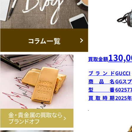
130,0
買取金額
ブランド
GUCCI
商品名
GGス
型番
60257
買取時期
2025