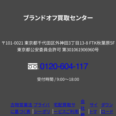
案
内
ブランドオフ買取センター
〒101-0021 東京都千代田区外神田3丁目13-8 FTK秋葉原5F
東京都公安委員会許可 第301061906960号
フ
リ
受付時間 / 9:00～18:00
ー
ダ
イ
会
古物営業法
プライバ
宅配買取サ
サイ
ダウン
ヤ
社
に基づく表
シーポリ
ービスご利用
トマ
ロード
ル
概