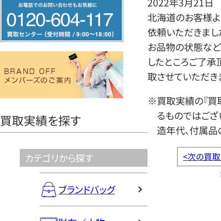
2022年3月21日
フ
北海道のお客様よ
リ
依頼いただきまし
ー
お品物の状態など
ダ
したところご了承
イ
取させていただき
ヤ
ル
※買取実績の『買
0120604117
るものではござ
買取実績を探す
造年代、付属品
<
次の買取
カテゴリから探す
ブランドバッグ