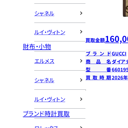
シャネル
ルイ・ヴィトン
160,0
買取金額
財布・小物
ブランド
GUCCI
エルメス
商品名
ダイア
型番
66019
買取時期
2026
シャネル
ルイ・ヴィトン
ブランド時計買取