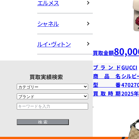
エルメス
シャネル
ルイ・ヴィトン
80,00
買取金額
ブランド
GUCCI
商品名
シルビ
買取実績検索
型番
47027
買取時期
2025