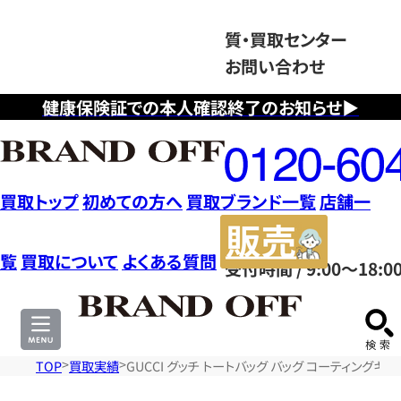
質・買取センター
お問い合わせ
健康保険証での本人確認終了のお知らせ▶
フ
リ
ー
ダ
買取トップ
初めての方へ
買取ブランド一覧
店舗一
イ
販
ヤ
売
覧
買取について
よくある質問
受付時間 / 9:00～18:0
ル
サ
0120604117
イ
ト
TOP
買取実績
GUCCI グッチ トートバッグ バッグ コーティングキャ