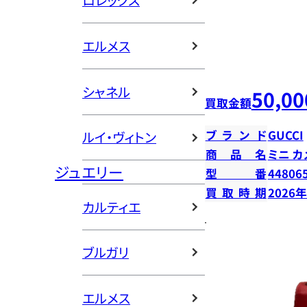
ロレックス
エルメス
シャネル
50,00
買取金額
ブランド
GUCCI
ルイ・ヴィトン
商品名
ミニ カ
ジュエリー
型番
44806
買取時期
2026
カルティエ
ブルガリ
エルメス