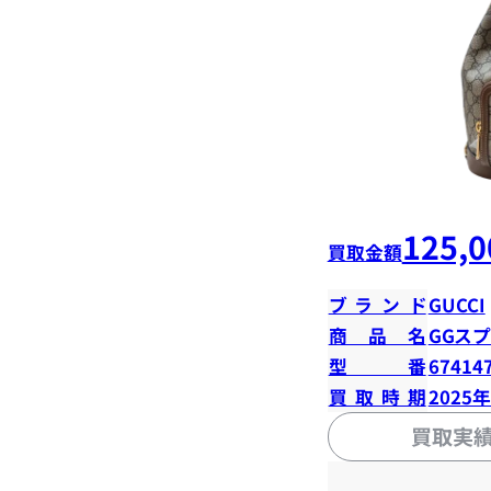
125,0
買取金額
ブランド
GUCCI
商品名
GGス
型番
67414
買取時期
2025
買取実