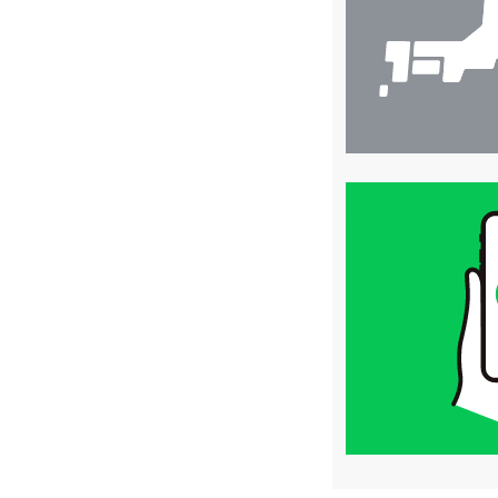
買
取
価
格
は
LINE
簡
単
査