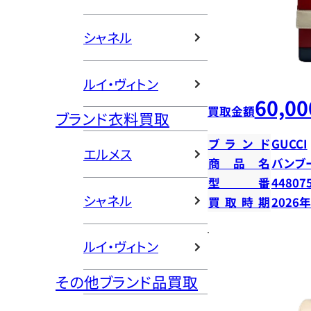
シャネル
ルイ・ヴィトン
60,00
買取金額
ブランド衣料買取
ブランド
GUCCI
エルメス
商品名
バンブ
型番
44807
シャネル
買取時期
2026
ルイ・ヴィトン
その他ブランド品買取