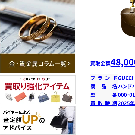
48,00
買取金額
ブランド
GUCCI
商品名
ハンド
型番
000･0
買取時期
2025