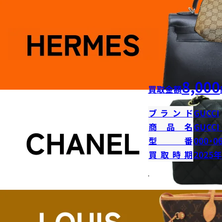
8,000
買取金額
ブランド
GUCCI
商品名
GUCC
型番
000・0
買取時期
2025