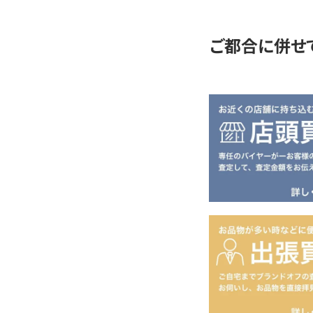
定
ご都合に併せ