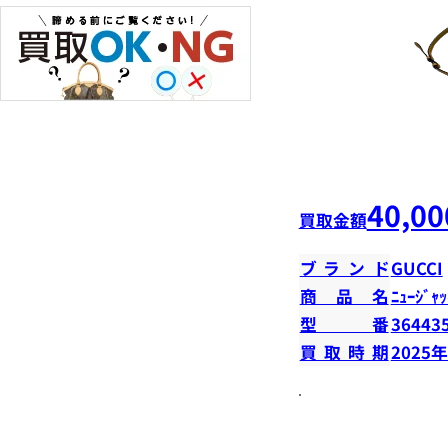
40,00
買取金額
ブランド
GUCCI
商品名
ﾆｭｰｼﾞｬｯ
型番
36443
買取時期
2025