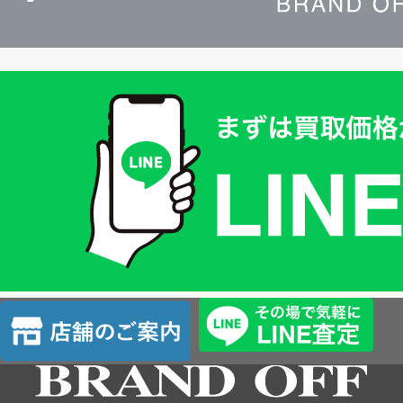
買
取
価
格
は
LINE
簡
単
査
店
定
舗
の
ご