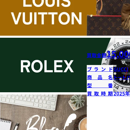
15,00
買取金額
ブランド
GUCCI
商品名
トート
型番
買取時期
2025