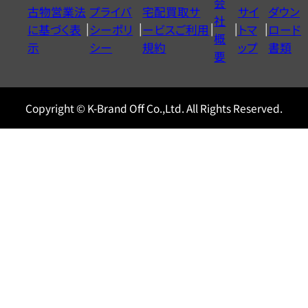
会
古物営業法
プライバ
宅配買取サ
サイ
ダウン
ヤ
社
に基づく表
シーポリ
ービスご利用
トマ
ロード
ル
概
示
シー
規約
ップ
書類
0120604117
要
Copyright © K-Brand Off Co.,Ltd. All Rights Reserved.