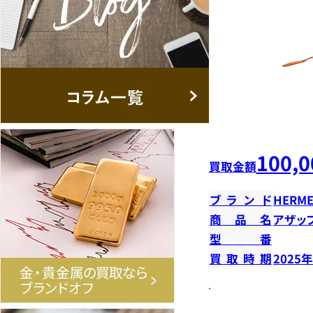
100,0
買取金額
ブランド
HERME
商品名
アザッ
型番
買取時期
2025