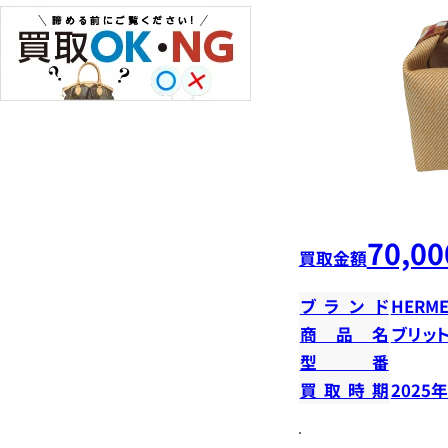
70,00
買取金額
ブランド
HERME
商品名
ブリット
型番
買取時期
2025