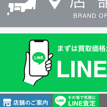
買
取
価
格
は
LINE
簡
単
査
店
定
舗