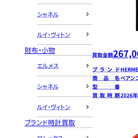
シャネル
ルイ・ヴィトン
財布・小物
267,0
買取金額
エルメス
ブランド
HERME
商品名
ベアン
シャネル
型番
買取時期
2026
ルイ・ヴィトン
ブランド時計買取