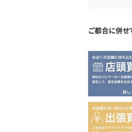
査
定
ご都合に併せ