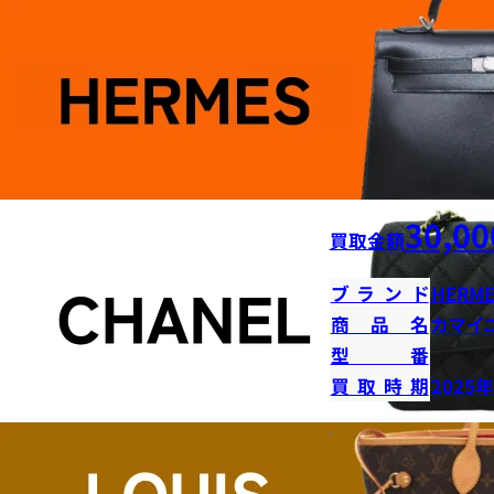
30,00
買取金額
ブランド
HERME
商品名
カマイ
型番
買取時期
2025