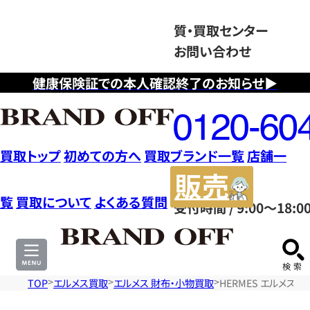
質・買取センター
お問い合わせ
健康保険証での本人確認終了のお知らせ▶
フ
リ
ー
ダ
買取トップ
初めての方へ
買取ブランド一覧
店舗一
イ
販
ヤ
売
覧
買取について
よくある質問
受付時間 / 9:00～18:0
ル
サ
0120604117
イ
ト
TOP
エルメス買取
エルメス 財布・小物買取
HERMES エルメス