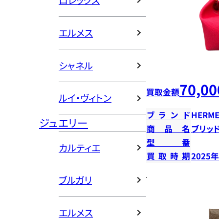
ロレックス
エルメス
シャネル
70,00
買取金額
ルイ・ヴィトン
ブランド
HERME
ジュエリー
商品名
ブリッ
型番
カルティエ
買取時期
2025
ブルガリ
エルメス