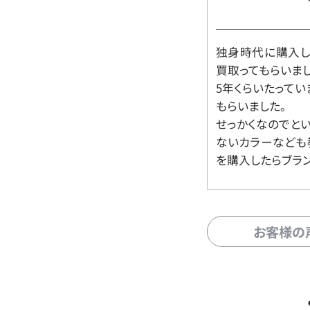
独身時代に購入した
買取ってもらいま
5年くらいたって
もらいました。
せっかくなのでと
ないカラーなども
を購入したらブラ
お客様の