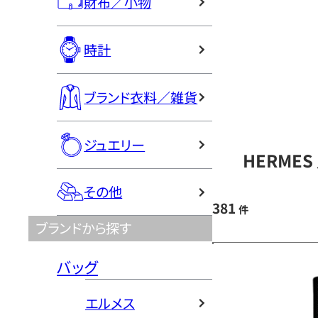
財布／小物
時計
ブランド衣料／雑貨
ジュエリー
HERME
その他
381
件
ブランドから探す
バッグ
エルメス