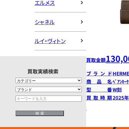
エルメス
シャネル
ルイ・ヴィトン
130,0
買取金額
買取実績検索
ブランド
HERME
商品名
ﾍﾞｱﾝｷｰ
型番
W刻
買取時期
2025