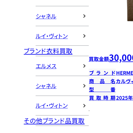
シャネル
ルイ・ヴィトン
ブランド衣料買取
30,00
買取金額
エルメス
ブランド
HERME
商品名
カルヴ
シャネル
型番
買取時期
2025
ルイ・ヴィトン
その他ブランド品買取