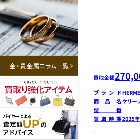
270,0
買取金額
ブランド
HERME
商品名
ケリー
型番
買取時期
2025