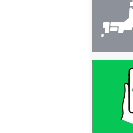
検
索
買
取
価
格
は
LINE
簡
単