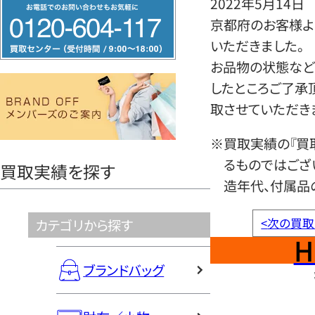
2022年5月14日
フ
京都府のお客様よ
リ
いただきました。
ー
お品物の状態など
ダ
したところご了承
イ
取させていただき
ヤ
ル
※買取実績の『買
0120604117
るものではござ
買取実績を探す
造年代、付属品
<
次の買取
カテゴリから探す
H
ブランドバッグ