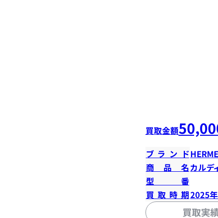
50,00
買取金額
ブランド
HERME
商品名
カルデ
型番
買取時期
2025
買取実