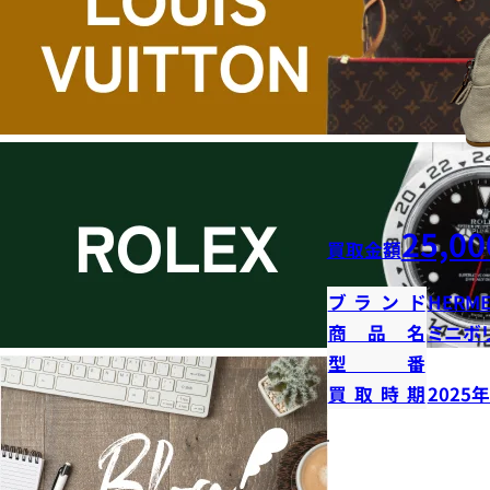
25,00
買取金額
ブランド
HERME
商品名
ミニボ
型番
買取時期
2025