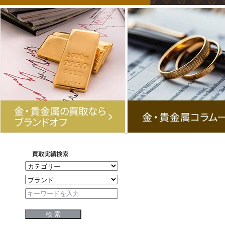
買取実績検索