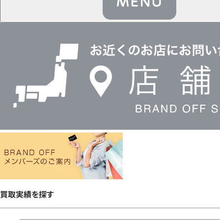
店
舗
検
索
買取実績を探す