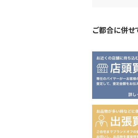
査
定
ご都合に併せ