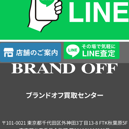
は
LINE
簡
単
査
店
定
舗
の
ご
案
内
ブランドオフ買取センター
〒101-0021 東京都千代田区外神田3丁目13-8 FTK秋葉原5F