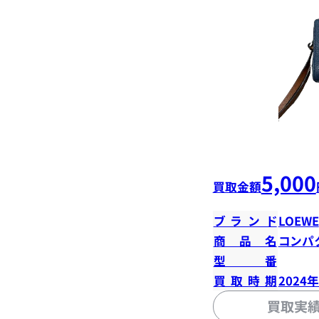
5,000
買取金額
ブランド
LOEWE
商品名
コンパ
型番
買取時期
2024
買取実