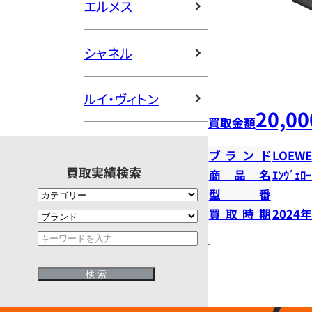
エルメス
シャネル
ルイ・ヴィトン
20,00
買取金額
ブランド
LOEWE
買取実績検索
商品名
ｴﾝｳﾞｪﾛｰ
型番
買取時期
2024