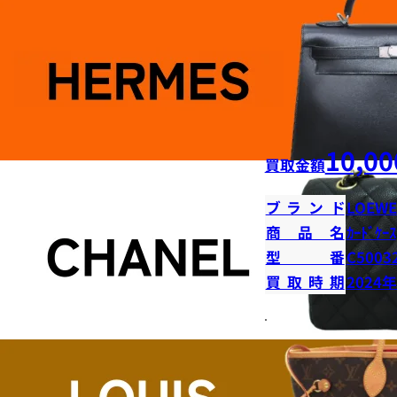
10,00
買取金額
ブランド
LOEWE
商品名
ｶｰﾄﾞｹｰｽ
型番
C5003
買取時期
2024