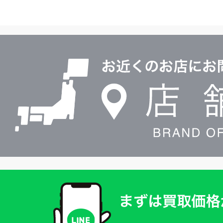
イ
ヤ
ル
店
0120604117
舗
検
索
買
取
価
格