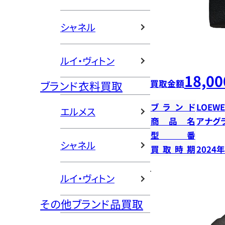
シャネル
ルイ・ヴィトン
18,00
買取金額
ブランド衣料買取
ブランド
LOEWE
エルメス
商品名
アナグ
型番
シャネル
買取時期
2024
ルイ・ヴィトン
その他ブランド品買取