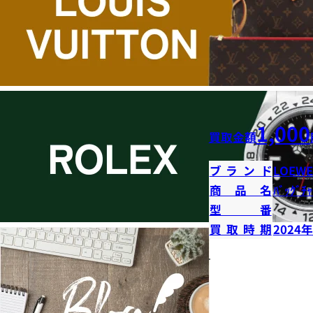
1,000
買取金額
ブランド
LOEWE
商品名
ﾊﾞｯｸﾞﾁｬ
型番
買取時期
2024