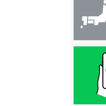
検
索
買
取
価
格
は
LINE
簡
単