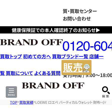
質・買取センター
お問い合わせ
健康保険証での本人確認終了のお知らせ▶
フ
リ
ー
ダ
買取トップ
初めての方へ
買取ブランド一覧
店舗一
イ
販
ヤ
売
覧
買取について
よくある質問
受付時間 / 9:00～18:0
ル
サ
0120604117
イ
ト
TOP
買取実績
LOEWE ロエベ バーティカルウォレット 財布・小物 