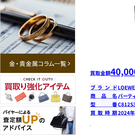
40,00
買取金額
ブランド
LOEWE
商品名
バーテ
型番
C812S
買取時期
2024