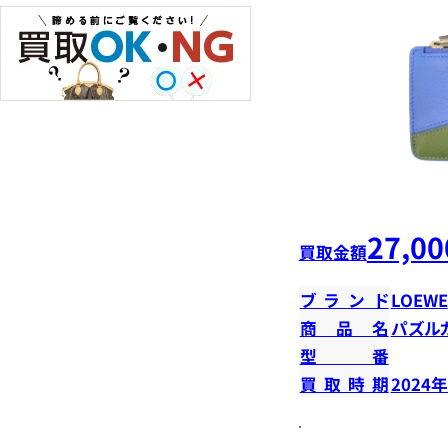
27,00
買取金額
ブランド
LOEWE
商品名
パズル
型番
買取時期
2024