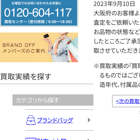
フ
2023年9月10日
リ
大阪府のお客様よ
ー
査定をご依頼いた
ダ
お品物の状態など
イ
したところご了承
ヤ
取させていただき
ル
※買取実績の『買
0120604117
るものではござ
買取実績を探す
造年代、付属品
カテゴリから探す
<
次の買取
ブランドバッグ