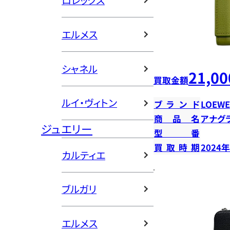
ロレックス
エルメス
シャネル
21,00
買取金額
ルイ・ヴィトン
ブランド
LOEWE
商品名
アナグ
ジュエリー
型番
買取時期
2024
カルティエ
ブルガリ
エルメス