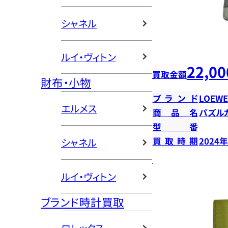
シャネル
ルイ・ヴィトン
22,00
買取金額
財布・小物
ブランド
LOEWE
エルメス
商品名
パズル
型番
買取時期
2024
シャネル
ルイ・ヴィトン
ブランド時計買取