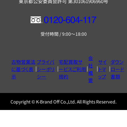
東京都公安委員会許可 第301061906960号
フ
リ
受付時間 / 9:00～18:00
ー
ダ
イ
会
古物営業法
プライバ
宅配買取サ
サイ
ダウン
ヤ
社
に基づく表
シーポリ
ービスご利用
トマ
ロード
ル
概
示
シー
規約
ップ
書類
0120604117
要
Copyright © K-Brand Off Co.,Ltd. All Rights Reserved.