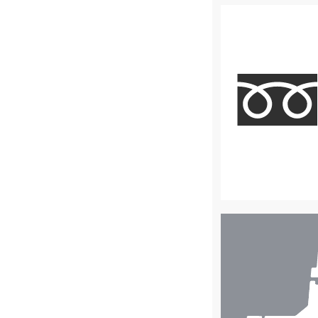
店
舗
検
索