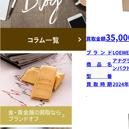
35,00
買取金額
ブランド
LOEWE
アナグ
商品名
ンパク
型番
買取時期
2024