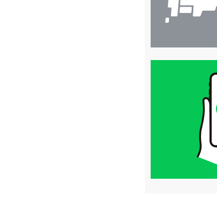
買
取
価
格
は
LINE
簡
単
査
定