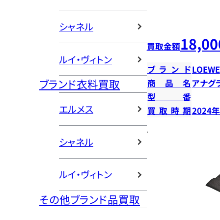
シャネル
18,00
買取金額
ルイ・ヴィトン
ブランド
LOEWE
ブランド衣料買取
商品名
アナグ
型番
エルメス
買取時期
2024
シャネル
ルイ・ヴィトン
その他ブランド品買取