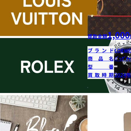
1,000
買取金額
ブランド
LOEWE
商品名
ﾊﾞｯｸﾞﾁｬ
型番
買取時期
2024