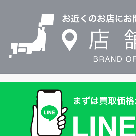
店
0120604117
舗
検
索
買
取
価
格
は
LINE