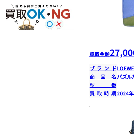
27,00
買取金額
ブランド
LOEWE
商品名
パズル
型番
買取時期
2024