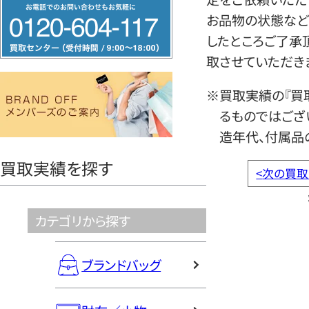
フ
お品物の状態など
リ
したところご了承
ー
取させていただき
ダ
イ
※買取実績の『買
ヤ
るものではござ
ル
造年代、付属品
0120604117
買取実績を探す
<
次の買取
カテゴリから探す
ブランドバッグ