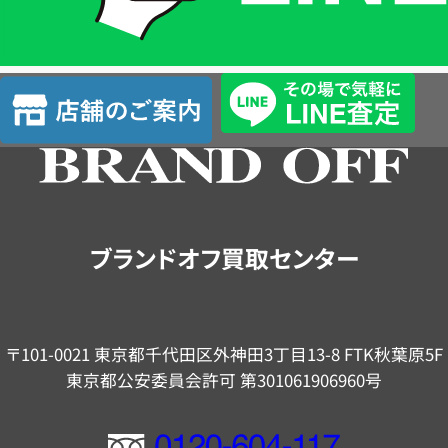
簡
単
査
店
定
舗
の
ご
案
内
ブランドオフ買取センター
〒101-0021 東京都千代田区外神田3丁目13-8 FTK秋葉原5F
東京都公安委員会許可 第301061906960号