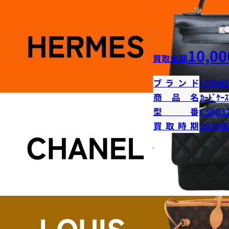
10,00
買取金額
ブランド
LOEWE
商品名
ｶｰﾄﾞｹｰｽ
型番
C5003
買取時期
2024