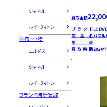
シャネル
22,00
買取金額
ルイ・ヴィトン
ブランド
LOEWE
商品名
パズル
財布・小物
型番
買取時期
2024
エルメス
シャネル
ルイ・ヴィトン
ブランド時計買取