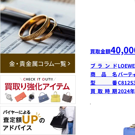
40,00
買取金額
ブランド
LOEWE
商品名
バーテ
型番
C812S
買取時期
2024