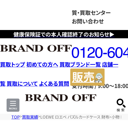
質・買取センター
お問い合わせ
健康保険証での本人確認終了のお知らせ▶
フ
リ
ー
ダ
買取トップ
初めての方へ
買取ブランド一覧
店舗一
イ
販
ヤ
売
覧
買取について
よくある質問
受付時間 / 9:00～18:0
ル
サ
0120604117
イ
ト
TOP
買取実績
LOEWE ロエベ パズルカードケース 財布・小物 レ