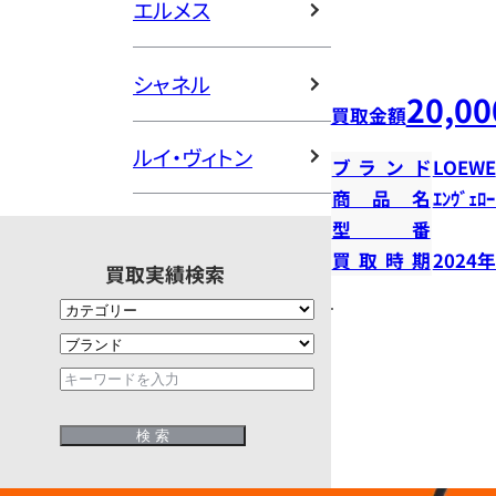
エルメス
シャネル
20,00
買取金額
ルイ・ヴィトン
ブランド
LOEWE
商品名
ｴﾝｳﾞｪﾛｰ
型番
買取時期
2024
買取実績検索