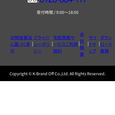
フ
リ
受付時間 / 9:00～18:00
ー
ダ
イ
会
古物営業法
プライバ
宅配買取サ
サイ
ダウン
ヤ
社
に基づく表
シーポリ
ービスご利用
トマ
ロード
ル
概
示
シー
規約
ップ
書類
0120604117
要
Copyright © K-Brand Off Co.,Ltd. All Rights Reserved.