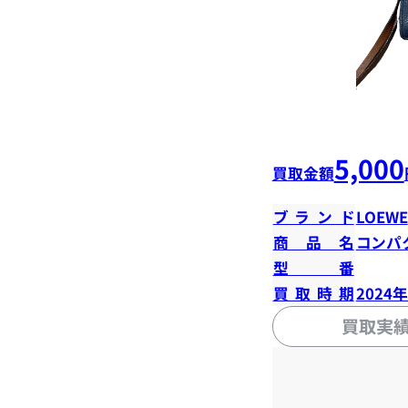
5,000
買取金額
ブランド
LOEWE
商品名
コンパ
型番
買取時期
2024
買取実