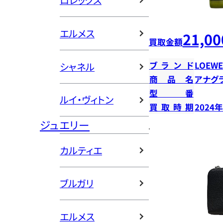
ロレックス
エルメス
21,00
買取金額
ブランド
LOEWE
シャネル
商品名
アナグ
型番
ルイ・ヴィトン
買取時期
2024
ジュエリー
カルティエ
ブルガリ
エルメス